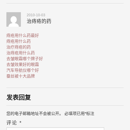
2010-10-03
治痔疮的药
痔疮用什么药最好
痔疮用什么药
治疗痔疮的药
治痔疮用什么药
去皱眼霜哪个牌子好
去皱效果好的眼霜
汽车导航仪哪个好
蚕丝被十大品牌
发表回复
您的电子邮箱地址不会被公开。
必填项已用
*
标注
评论
*