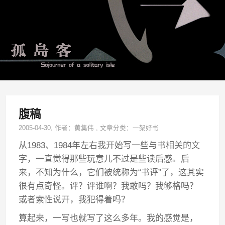
腹稿
2005-04-30
, 作者：
黄集伟
,
文章分类：
一架好书
从1983、1984年左右我开始写一些与书相关的文
字，一直觉得那些玩意儿不过是些读后感。后
来，不知为什么，它们被统称为“书评”了，这其实
很有点奇怪。评？评谁啊？我敢吗？我够格吗？
或者索性说开，我犯得着吗？
算起来，一写也就写了这么多年。我的感觉是，