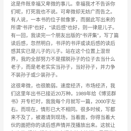
这是件既幸福又卑微的事儿。幸福我才不告诉你
们呢，打死我也不说。可卑微却无妨广而告之。
有人说，一本书的位子就像爹，而据此写出来的
所谓“书评”也好，“读后感”也好，则一律是儿子。
有一回，我读完一个朋友出版的“书评集”，写了篇
读后感，忽然明白，书评的书评或读后感的读后
感其实已是儿子的儿子。站在这个位置上混世
界，我的全部努力不是摆脱孙子的位子去当什么
老子，而是老老实实当孙子，当好孙子，并力争
不装孙子或少装孙子。
这很卑微，也很脆弱。速度经济，市场经济，我
们这里年出书已接近20万种。1989年给《博览群
书》开专栏时，我我每个月就写一篇，2000字左
右。而现在，情形已大不相同。很多时候，写都
来不及了，被邀请到现场，当着面，你得当着大
伙的面把你的读后感声情并茂播放出来。这就让