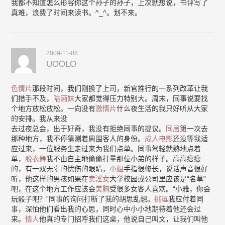
我都不知道怎么形容你这个孙子的孙子，上次就想说，书评写了
真难，浪费了时间来读书。^_^。划不来。
2009-11-08
UOOLO
色情片
那段时间，我们刚换了上司，新官推行的一系列改革让我
们措手不及，
陪酒妹
大家都觉得压力特别大。周末，同事说要找
个地方放松放松。一向没有
激情片
什么夜生活的我只好听从大家
的安排。我从来没
去过夜总会，出于好奇，我没有拒绝同事的提议。
同居
第一次去
那种地方，我不停猜测着周围客人的身份。
成人电影
还没等我适
应过来，一位服务生走过来为我们点单。同事驾轻就熟地点着
单，
脱衣舞
我不由自主地偷偷打量那位小弟的样子。高高瘦瘦
的，有一双无辜的忧伤的眼睛，
小姐
手指很修长，说话声音很好
听，他这样的男孩如果在
卖淫女
大学校园或公司里应该是“名草”
吧，在这个地方工作应该会
美胸
受很多女客人喜欢。“小雅，你会
玩骰子吧？”同事的询问打断了我的胡思乱想。
挑逗
我应付着同
事，深怕他们看出我的心思，同时心中小小地期待着他还会过
来。
情人
他真的专门招呼我们这桌，他说自己叫文，让我们叫他