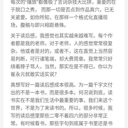
每次的“播放”都像极了言词杂技大比拼，重要的在
于脱口之秀， 而那一切是否点到作品真穴，已无
关紧要。如你所知，在那样一个格式化直播现
场，腹稿与即兴相距悬殊。
关于读后感，我感觉也其实越来越难写。每个作
者都是我的老师。对于老师，人的感觉常常很复
杂。他或者是对的，或者不，这在直觉上当然容
易判断，可行诸笔端，却大费周章。我常常只好
绕着脖子骂人，当然，那实在是不得已。你以为
崔永元就敢实话实说？
真想写好一篇读后感成本很高。为一篇千字文付
出的不是一本书，而是很多本。何况说到底，读
书实在不是我们生活中最重要的事，我们来这个
世界，不是为了来读书的。所以，很多时候，我
写的读后感里那些二零不着四六的部分非常正
常。有时候看书，那些字句到底属于书里还是书