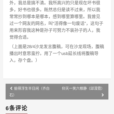
外，我总是搞不清。我所高兴的只是现在坏书很
多，好书也很多。既然总归是读不过来，所以我
常常抄到哪本是哪本，感到哪里算哪里。我曾见
过一个网友的网名，叫“活得像一句废话”，这句子
用来形容我这种是孙子可努力不装孙子的人，我
觉得合适。
（上面是28/4沙龙发言腹稿，可在沙龙现场，腹稿
播出时意思蛮拧。用了一个usb延长线将腹稿导
入，存个盘。）
Post
偷得浮生半日闲（齐白
仰天一笑六根静（邱滢霓）
navigation
石）
6条评论