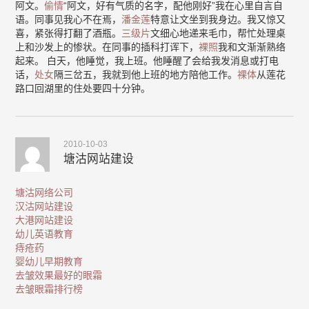
阿文。
偷情
“阿文，好有气质的名字，配他刚好”我在心里自言自
语。同事见我心不在焉，
潘金莲
特意让文坐到我身边。我又惊又
喜，紧张得打翻了酒瓶。
三级片
文细心地递来毛巾，帮忙处理桌
上和沙发上的惨状。在同事的插科打诨下，
裸照
我和文渐渐熟络
起来。 白天，他睡觉，我上班。他睡醒了会给我发消息或打电
话，
处女
隔三岔五，我就到他上班的地方陪他工作。
裸体
从莲花
路口回湖里的住处要四十分钟。
2010-10-03
塘沽网站建设
塘沽网络公司
汉沽网站建设
大港网站建设
幼儿英语教育
痔疮药
婴幼儿早期教育
去皱效果最好的眼霜
去皱眼霜排行榜