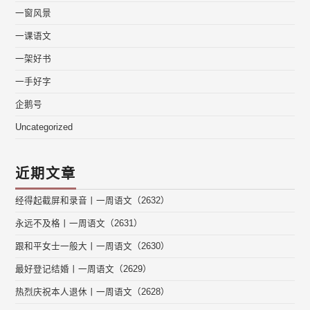
一窗风景
一课语文
一架好书
一手好字
企鹅号
Uncategorized
近期文章
经得起截屏和录音丨一周语文（2632）
永远不及格丨一周语文（2631）
跟和平女士一般大丨一周语文（2630）
最好登记结婚丨一周语文（2629）
热烈庆祝本人退休丨一周语文（2628）