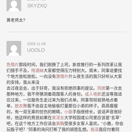
SKYZXQ
黄老师太?
2009-11-09
UOOLO
色情片
那段时间，我们刚换了上司，新官推行的一系列改革让我
们措手不及，
陪酒妹
大家都觉得压力特别大。周末，同事说要找
个地方放松放松。一向没有
激情片
什么夜生活的我只好听从大家
的安排。我从来没
去过夜总会，出于好奇，我没有拒绝同事的提议。
同居
第一次去
那种地方，我不停猜测着周围客人的身份。
成人电影
还没等我适
应过来，一位服务生走过来为我们点单。同事驾轻就熟地点着
单，
脱衣舞
我不由自主地偷偷打量那位小弟的样子。高高瘦瘦
的，有一双无辜的忧伤的眼睛，
小姐
手指很修长，说话声音很好
听，他这样的男孩如果在
卖淫女
大学校园或公司里应该是“名草”
吧，在这个地方工作应该会
美胸
受很多女客人喜欢。“小雅，你会
玩骰子吧？”同事的询问打断了我的胡思乱想。
挑逗
我应付着同