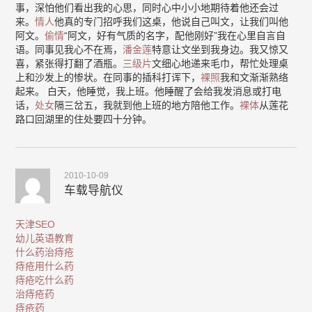
事，深怕他们看出我的心思，同时心中小小地期待着他还会过
来。
情人
他真的专门招呼我们这桌，他说自己叫文，让我们叫他
阿文。
偷情
“阿文，好有气质的名字，配他刚好”我在心里自言自
语。同事见我心不在焉，
潘金莲
特意让文坐到我身边。我又惊又
喜，紧张得打翻了酒瓶。
三级片
文细心地递来毛巾，帮忙处理桌
上和沙发上的惨状。在同事的插科打诨下，
裸照
我和文渐渐熟络
起来。 白天，他睡觉，我上班。他睡醒了会给我发消息或打电
话，
处女
隔三岔五，我就到他上班的地方陪他工作。
裸体
从莲花
路口回湖里的住处要四十分钟。
2010-10-09
车载导航仪
天津SEO
幼儿英语教育
什么药治痔疮
痔疮用什么药
痔疮吃什么药
治痔疮药
痔疮药