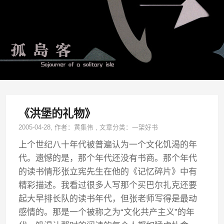
《洪堡的礼物》
2005-04-28
, 作者：
黄集伟
,
文章分类：
一架好书
上个世纪八十年代被普遍认为一个文化饥渴的年
代。遗憾的是，那个年代还没有书商。那个年代
的读书情形张立宪先生在他的《记忆碎片》中有
精彩描述。我看过很多人写那个买巴尔扎克还要
起大早排长队的读书年代，但张老师写得是最动
感情的。那是一个被称之为“文化共产主义”的年