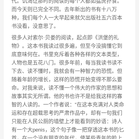
代。饥渴让那时的阅读的每个人都如猛虎扑食。
而今天则已完全不同。去年新出的书有十八万
种，我们每个人一大早起来就欠出版社五六百本
书没看，没意思了。
很多人对索尔·贝娄的阅读，起点即《洪堡的礼
物》。这本书我读过很多遍，但至今没搞懂它到
底意味何在。书里充斥着各种各样的文本类型，
人物也是五花八门。很多年前，每当我读书读不
下去、读不懂时，我就会有一种智力的恐慌。但
随着年龄的增长，这样的恐慌开始变得不那么要
命。对我来说，读不懂一个伟大的作家的思想和
故事其实无所谓。他的书也许不是给我这样的寡
智的人读的。一个作者说：“在这本充满对人类命
运和存在超载思考的严肃作品中，却有一句我们
只能在人民公厕的墙壁上才能看到的妙语：诗人
有一个大penis，这个句子像一把穿透这本书的匕
首，在一个没有朋克的年代，使某些青年的脸上