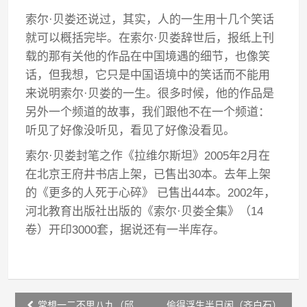
索尔·贝娄还说过，其实，人的一生用十几个笑话
就可以概括完毕。在索尔·贝娄辞世后，报纸上刊
载的那有关他的作品在中国境遇的细节，也像笑
话，但我想，它只是中国语境中的笑话而不能用
来说明索尔·贝娄的一生。很多时候，他的作品是
另外一个频道的故事，我们跟他不在一个频道：
听见了好像没听见，看见了好像没看见。
索尔·贝娄封笔之作《拉维尔斯坦》2005年2月在
在北京王府井书店上架，已售出30本。去年上架
的《更多的人死于心碎》 已售出44本。2002年，
河北教育出版社出版的《索尔·贝娄全集》（14
卷）开印3000套，据说还有一半库存。
Post
常想一二不思八九（邱
偷得浮生半日闲（齐白石）