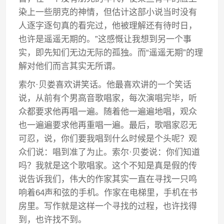
染上一些朋克的神情，但估计这部小说当时没有
人逐字逐句真的看完过，他被理解还有待时日，
也许是遥遥无期的。”这感慨让我想到另一个事
实，即先知们无边无际的孤独。而“遥遥无期”的理
解对他们而言其实无所谓。
索尔·贝娄喜欢讲笑话。他最喜欢讲的一个笑话
说，从前有个男高音歌唱家，每次演唱完毕，听
众都要求他再唱一遍。随着他一遍遍地唱，观众
也一遍遍要求他再重唱一遍。最后，歌唱家忍无
可忍，说，你们要我唱到什么时候是个头呢？观
众们说：唱到准了为止。索尔·贝娄说：你们知道
吗？我就是这个歌唱家。这个不知是真是假的传
说告诉我们，伟大的作家其实一直在寻找一只鸣
响着64声和弦的手机。作家在电梯里，手机在书
房里。写作就是这样一个寻找的过程，也许找得
到，也许找不到。