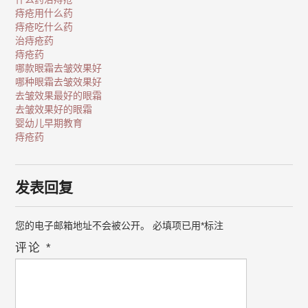
痔疮用什么药
痔疮吃什么药
治痔疮药
痔疮药
哪款眼霜去皱效果好
哪种眼霜去皱效果好
去皱效果最好的眼霜
去皱效果好的眼霜
婴幼儿早期教育
痔疮药
发表回复
您的电子邮箱地址不会被公开。
必填项已用
*
标注
评论
*