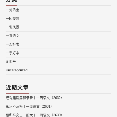
一对活宝
一团妄想
一窗风景
一课语文
一架好书
一手好字
企鹅号
Uncategorized
近期文章
经得起截屏和录音丨一周语文（2632）
永远不及格丨一周语文（2631）
跟和平女士一般大丨一周语文（2630）