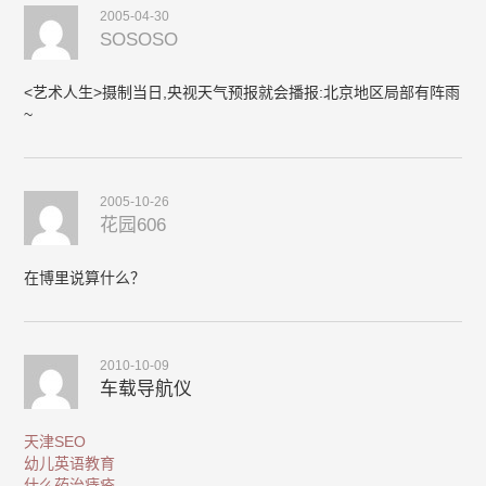
2005-04-30
SOSOSO
<艺术人生>摄制当日,央视天气预报就会播报:北京地区局部有阵雨
~
2005-10-26
花园606
在博里说算什么？
2010-10-09
车载导航仪
天津SEO
幼儿英语教育
什么药治痔疮