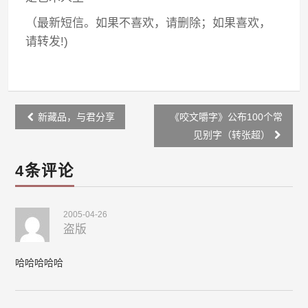
（最新短信。如果不喜欢，请删除；如果喜欢，
请转发!)
Post
新藏品，与君分享
《咬文嚼字》公布100个常
navigation
见别字（转张超）
4条评论
2005-04-26
盗版
哈哈哈哈哈