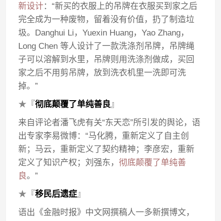
新设计
：“新买的衣服上的吊牌在衣服买到家之后
完全成为一种废物，留着没有价值，扔了制造垃
圾。Danghui Li，Yuexin Huang，Yao Zhang，
Long Chen 等人设计了一款洗涤剂吊牌，吊牌绳
子可以溶解到水里，吊牌则用洗涤剂做成，买回
家之后不用剪吊牌，放到洗衣机里一洗即可洗
掉。”
★
『
彻底颠覆了单纯善良
』
来自评论者潘飞虎有关“东天恋”所引发的舆论，语
出专家李易微博：“马化腾，重新定义了自主创
新；马云，重新定义了契约精神；李彦宏，重新
定义了知识产权；刘强东，
彻底颠覆了单纯善
良
。”
★
『
移民后遗症
』
语出《金融时报》中文网撰稿人一多新撰博文，