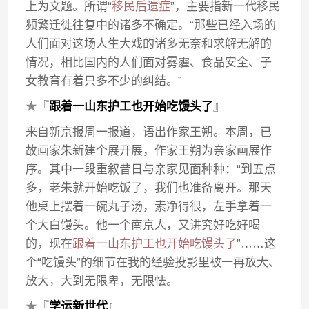
上为文题。所谓“
移民后遗症
”，主要指新一代移民
频繁迁徙往复中的诸多不确定。“那些已经入场的
人们面对这场人生大戏的诸多无奈和求解无解的
情况，相比国内的人们面对雾霾、食品安全、子
女教育有着只多不少的纠结。”
★
『
跟着一山东护工也开始吃馒头了
』
来自新京报周一报道，语出作家王朔。本周，已
故画家朱新建个展开展，作家王朔为亲家画展作
序。其中一段重叙昔日与亲家见面种种：“到五点
多，老朱就开始吃饭了，我们也准备离开。那天
他桌上摆着一碗丸子汤，素净得很，左手拿着一
个大白馒头。他一个南京人，又讲究好吃好喝
的，现在
跟着一山东护工也开始吃馒头了
”……这
个“吃馒头”的细节在我的经验投影里被一再放大、
放大，大到无限卑，无限怯。
★
『
学运新世代
』