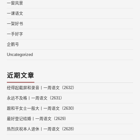
一窗风景
一课语文
一架好书
一手好字
企鹅号
Uncategorized
近期文章
经得起截屏和录音丨一周语文（2632）
永远不及格丨一周语文（2631）
跟和平女士一般大丨一周语文（2630）
最好登记结婚丨一周语文（2629）
热烈庆祝本人退休丨一周语文（2628）