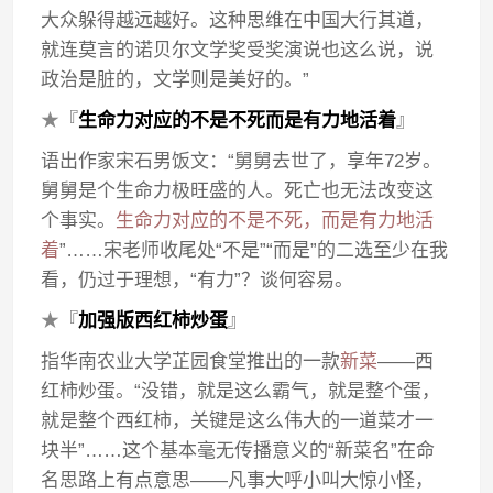
大众躲得越远越好。这种思维在中国大行其道，
就连莫言的诺贝尔文学奖受奖演说也这么说，说
政治是脏的，文学则是美好的。”
★
『
生命力对应的不是不死而是有力地活着
』
语出作家宋石男饭文：“舅舅去世了，享年72岁。
舅舅是个生命力极旺盛的人。死亡也无法改变这
个事实。
生命力对应的不是不死，而是有力地活
着
”……宋老师收尾处“不是”“而是”的二选至少在我
看，仍过于理想，“有力”？谈何容易。
★
『
加强版西红柿炒蛋
』
指华南农业大学芷园食堂推出的一款
新菜
——西
红柿炒蛋。“没错，就是这么霸气，就是整个蛋，
就是整个西红柿，关键是这么伟大的一道菜才一
块半”……这个基本毫无传播意义的“新菜名”在命
名思路上有点意思——凡事大呼小叫大惊小怪，