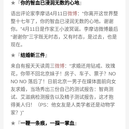
★
『
你的智血已浸润无数的心地
』
语出评论家李摩诘4月11日
微博
：“你离开这世界整
整十七年了，你的智血已浸润无数的心地。谢谢
你。”4月11日是作家王小波冥诞。李摩诘微博最后
“谢谢你”三字既无时态，又有时态，是过去，也是
现在。
★
『
结婚新三件
』
来自有报天天读周三
微博
：“求婚还用钻戒、玫瑰
花，你带不回北京妹子！房子、车子、票子？NO
NO NO 落后了！日前北京一男子在媒体面前向女
友求婚，当场秀出三份自己的测试报告：智商测
试、艾滋病检测报告以及精子测试报告，这才抱
得美人归！（PS：他女友是人类学者还是动物学
家？)”
★
『
一鞭一条痕，一掴一掌血
』