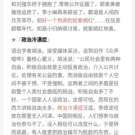
和刘强东终于拥抱了,常艳公开征婚了，郭美美被
赌场追债了，李小琳再来辟谣了。都道是人间四
月芳菲尽，却
好一个热闹的姹紫嫣红
”……在信息
超载年代，如是小归纳很讨喜，姹紫嫣红地喜。
★
『
政治冷漠症
』
语出学者胡泳。接受媒体采访，谈到旧作《众声
喧哗》最核心要义，胡泳说：“公民社会里有两种
自由，积极自由就是主动投身政治，介入公共讨
论，处理有关公益的事，而消极自由就是个人空
间不被干预、不受强制。这两者之间的矛盾是目
前整个人类社会面临的挑战。积极自由多了不
好，一个国家人人谈政治，这很可怕。而现在的
西方消极自由太多，
政治冷漠症
泛滥，参政途径
放在那里无人问津。中国则相反，人们想参与政
治也参与不了，没人相信可以改变什么，于是转
而逃避，有人故意把政治描写为肮脏的东西，让