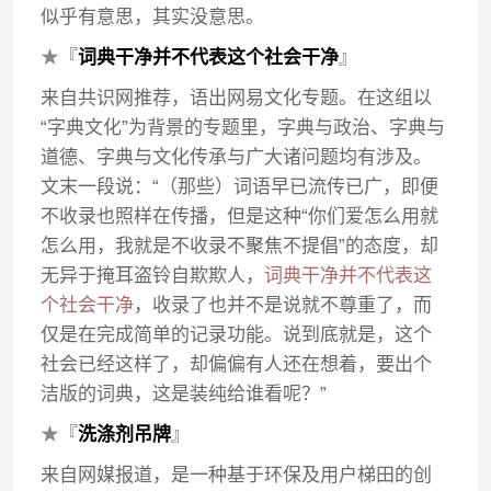
似乎有意思，其实没意思。
★
『
词典干净并不代表这个社会干净
』
来自共识网推荐，语出网易文化专题。在这组以
“字典文化”为背景的专题里，字典与政治、字典与
道德、字典与文化传承与广大诸问题均有涉及。
文末一段说：“（那些）词语早已流传已广，即便
不收录也照样在传播，但是这种“你们爱怎么用就
怎么用，我就是不收录不聚焦不提倡”的态度，却
无异于掩耳盗铃自欺欺人，
词典干净并不代表这
个社会干净
，收录了也并不是说就不尊重了，而
仅是在完成简单的记录功能。说到底就是，这个
社会已经这样了，却偏偏有人还在想着，要出个
洁版的词典，这是装纯给谁看呢？”
★
『
洗涤剂吊牌
』
来自网媒报道，是一种基于环保及用户梯田的创