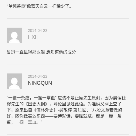
“单纯善良”像蓝天白云一样稀少了。
2014-04-22
HXH
鲁迅一直显得那么狠 想知道他的成分
2014-04-22
NINGQUN
“一鞭一条痕，一掴一掌血” 应该不是止庵先生原创，因为晨读钱
穆先生的《国史大纲》，导论里见过此语。为准确又网上查了
下，原来出自《儒林外史》-吴敬梓 第11回：“八股文章若做的
好，随你做甚么东西——要诗就诗，要赋就赋，都是一鞭一条
痕，一掴一掌血。”