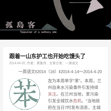
跟着一山东护工也开始吃馒头了
2014-04-20
, 作者：
黄集伟
,
文章分类：
一课语文
一周语文‖2014（16）‖2014-4-14～2014-4-20
左
为本周单字“苯”。本周，兰
州自来水污染事件引发持续
关注
。在兰州当地，苯污染
引发全城饮水
危机
。“当地政
府在当日7时发布消息，主城