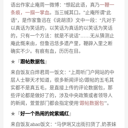
语出作家止庵周一微博：“想起此语，真乃
一鞭一
条痕，一掴一掌血
。当三缄其口。”止庵所谓“此
语”，是作家鲁迅在《说胡须》文中一段：“凡对于
以真话为笑话的，以笑话为真话的以笑话为笑话
的，只有一个方法：就是不说话”……无从猜测止
庵此慨来由，但鲁迅恁多遗产里，鞭辟入里之断
确实不少。有痕有血，历历在目。
★
『
跟帖数据包
』
来自饭友白烨君周一饭文：“上周听门户网站的中
层人士聊天才知道，很多新闻评论/跟帖的五毛其
实都不是真五毛，是直接上传的评论数据包，那
些评论都是做好了的，涉及中央政策或者领导人
的新闻，萱萱部门都会指定使用‘
跟帖数据包
’”。
★
『
好一个热闹的姹紫嫣红
』
来自饭友abao饭文：“马伊琍又出街扫货了,奶茶妹