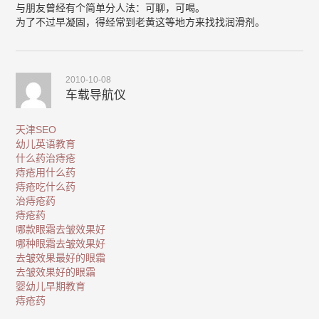
与朋友曾经有个简单分人法：可聊，可喝。
为了不过早凝固，得经常到老黄这等地方来找找润滑剂。
2010-10-08
车载导航仪
天津SEO
幼儿英语教育
什么药治痔疮
痔疮用什么药
痔疮吃什么药
治痔疮药
痔疮药
哪款眼霜去皱效果好
哪种眼霜去皱效果好
去皱效果最好的眼霜
去皱效果好的眼霜
婴幼儿早期教育
痔疮药