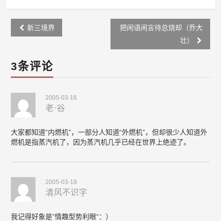
Post
新三境界
把闲语闲言待总烧却（乔大
navigation
壮）
3条评论
2005-03-16
老·谷
大家都知道“内燃机”，一部分人知道“外燃机”，但却很少人知道外
燃机是指蒸汽机了，因为蒸汽机几乎已经在世界上绝迹了。
2005-03-18
清风不识字
我记得好象是”情趣型势利眼“：）