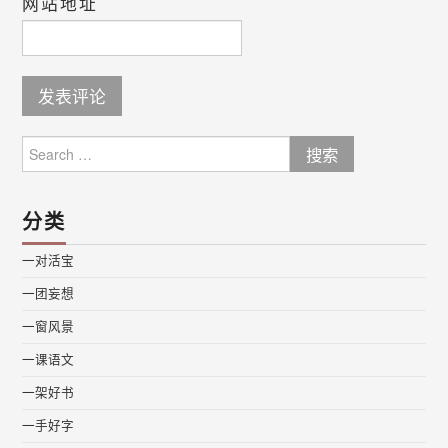
网站地址
Search
for:
分类
一对活宝
一团妄想
一窗风景
一课语文
一架好书
一手好字