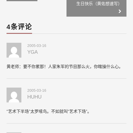
navigation
生日快乐（黄佑想速写）
4条评论
2005-03-16
YGA
黄老师：要不你累那！人家朱军的节目那么火，你瞎操什么心。
2005-03-16
HUHU
“艺术下半场”太罗嗦鸟。不如就叫“艺术下场”。