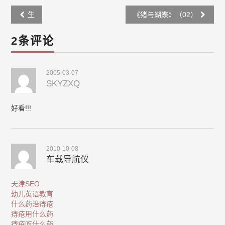
Post
生
《猪与蝴蝶》（02）
navigation
2条评论
2005-03-07
SKYZXQ
好看!!!
2010-10-08
车载导航仪
天津SEO
幼儿英语教育
什么药治痔疮
痔疮用什么药
痔疮吃什么药