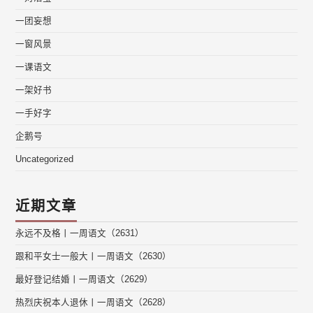
一团妄想
一窗风景
一课语文
一架好书
一手好字
企鹅号
Uncategorized
近期文章
永远不及格丨一周语文（2631）
跟和平女士一般大丨一周语文（2630）
最好登记结婚丨一周语文（2629）
热烈庆祝本人退休丨一周语文（2628）