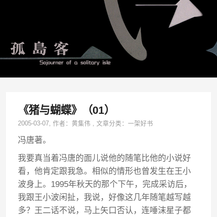
《猪与蝴蝶》（01）
2005-03-07
, 作者：
黄集伟
,
文章分类：
一架好书
冯唐著。
我要真当着冯唐的面儿说他的随笔比他的小说好
看，他肯定跟我急。相似的情形也曾发生在王小
波身上。1995年秋天的那个下午，完成采访后，
我跟王小波闲扯，我说，好像这几年随笔越写越
多？王二话不说，马上矢口否认，连唾沫星子都