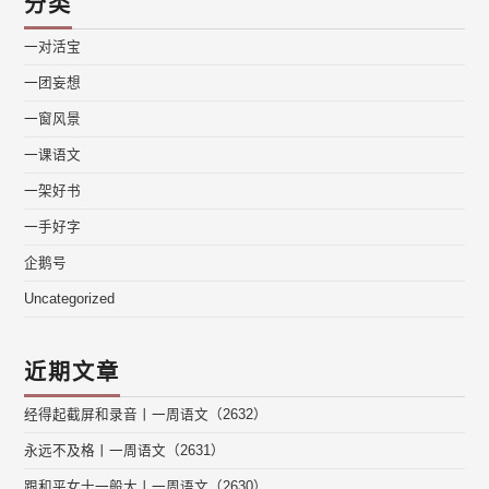
分类
一对活宝
一团妄想
一窗风景
一课语文
一架好书
一手好字
企鹅号
Uncategorized
近期文章
经得起截屏和录音丨一周语文（2632）
永远不及格丨一周语文（2631）
跟和平女士一般大丨一周语文（2630）