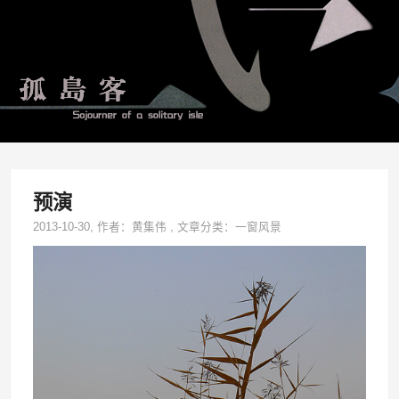
预演
2013-10-30
, 作者：
黄集伟
,
文章分类：
一窗风景