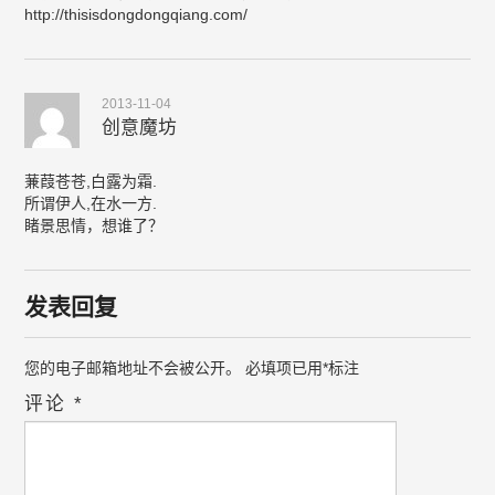
http://thisisdongdongqiang.com/
2013-11-04
创意魔坊
蒹葭苍苍,白露为霜.
所谓伊人,在水一方.
睹景思情，想谁了？
发表回复
您的电子邮箱地址不会被公开。
必填项已用
*
标注
评论
*