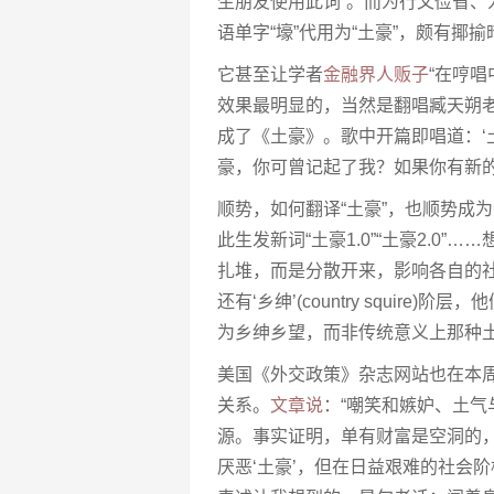
生朋友使用此词”。而为行文俭省、
语单字“壕”代用为“土豪”，颇有揶
它甚至让学者
金融界人贩子
“在哼
效果最明显的，当然是翻唱臧天朔
成了《土豪》。歌中开篇即唱道：‘
豪，你可曾记起了我？如果你有新
顺势，如何翻译“土豪”，也顺势成
此生发新词“土豪1.0”“土豪2.0
扎堆，而是分散开来，影响各自的
还有‘乡绅’(country squi
为乡绅乡望，而非传统意义上那种土
美国《外交政策》杂志网站也在本周
关系。
文章说
：“嘲笑和嫉妒、土
源。事实证明，单有财富是空洞的
厌恶‘土豪’，但在日益艰难的社会阶