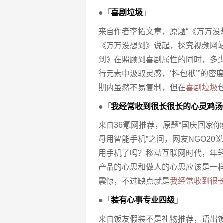
●「
喜剧垃圾
」
来自作者李拓文章，原题“《万万没
《万万没想到》说起，探究视频网
到》在照顾到喜剧属性的同时，多
行元素中汲取灵感，‘抖包袱’”的
期内虽然不易复制，但在
喜剧垃圾
●「
我经常收到很长很长的心灵鸡汤
来自36氪网推荐，原题“国庆回家
母用智能手机”之问，网友NGO2
用手机了吗？移动互联网时代，年
产品的心思和做人的心思应该是一样
震惊，不过缺点就是
我经常收到很
●「
装有心事专业四级
」
来自饭友假装不是礼物推荐，语出