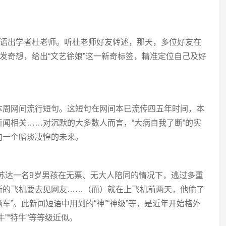
，语出学者杜老师。听杜老师好友转述，那天，多位好友在
忽发奇想，给出“文艺徐娘”这一新奇标签，精准定位自己及好
本周网间流行短句。这短句在网间本已流传四五年时间，本
闻相关……对沉默的大多数人而言，“大病自我了断”的实
向一个暗淡凄惶的未来。
尼苏达一名9岁男孩在无票、无大人陪同的情况下，逃过多重
斯的飞机要去见网友……（而）就在上飞机前两天，他偷了
”。此新闻短语中用到的“神”“神级”等，是近年开始格外
”“特牛”等等级近似。