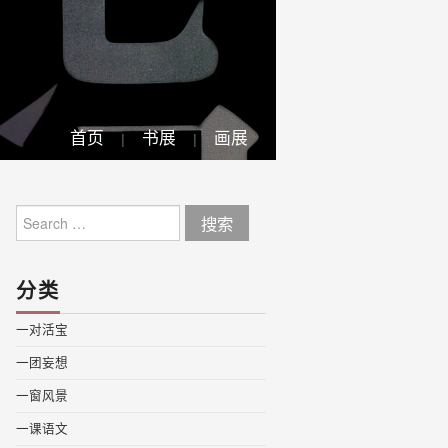
首页
书展
画展
Search
for:
分类
一对活宝
一团妄想
一窗风景
一课语文