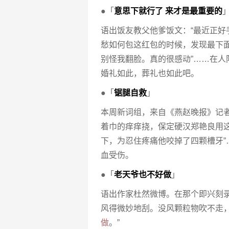
●「
意思下就行了 来才是最重要的
语出饭友教父他爹饭文：“最近正
愁如何包这红包的时候，发现最下
别怪我翻脸。真的很感动”……在人
婚礼如此，葬礼也如此吧。
●「
锯腿自救
」
本周新词组，来自《燕赵晚报》记
着巾的痒痒挠，保定硬汉郑艳良用
下，为忍住疼痛他咬掉了四颗槽牙”
血受伤。
●「
老天爷也不好做
」
语出作家杜然微博。在那个即兴刻
风得微妙地刮。没风颗粒物吹不走
做
。”