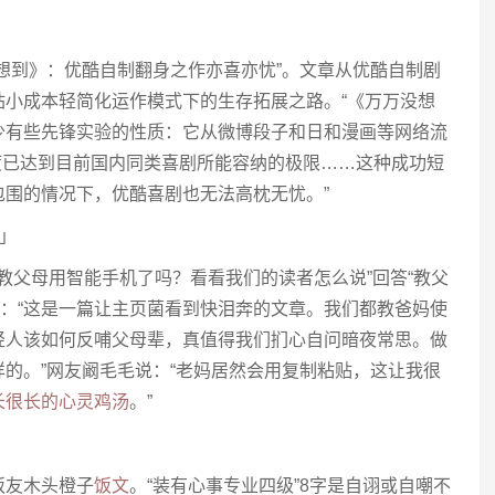
想到》：优酷自制翻身之作亦喜亦忧”。文章从优酷自制剧
站小成本轻简化运作模式下的生存拓展之路。“《万万没想
少有些先锋实验的性质：它从微博段子和日和漫画等网络流
密度已达到目前国内同类喜剧所能容纳的极限……这种成功短
包围的情况下，优酷喜剧也无法高枕无忧。”
」
你教父母用智能手机了吗？看看我们的读者怎么说”回答“教父
0说：“这是一篇让主页菌看到快泪奔的文章。我们都教爸妈使
轻人该如何反哺父母辈，真值得我们扪心自问暗夜常思。做
的。”网友阚毛毛说：“老妈居然会用复制粘贴，这让我很
长很长的心灵鸡汤
。”
饭友木头橙子
饭文
。“装有心事专业四级”8字是自诩或自嘲不