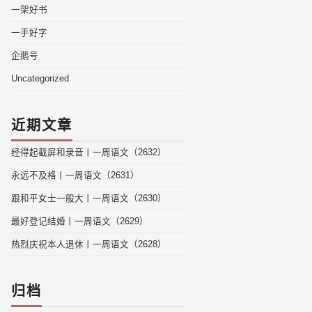
一架好书
一手好字
企鹅号
Uncategorized
近期文章
经得起截屏和录音丨一周语文（2632）
永远不及格丨一周语文（2631）
跟和平女士一般大丨一周语文（2630）
最好登记结婚丨一周语文（2629）
热烈庆祝本人退休丨一周语文（2628）
归档