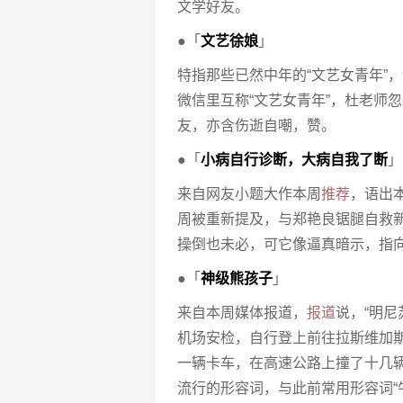
文学好友。
●「
文艺徐娘
」
特指那些已然中年的“文艺女青年”
微信里互称“文艺女青年”，杜老师
友，亦含伤逝自嘲，赞。
●「
小病自行诊断，大病自我了断
」
来自网友小题大作本周
推荐
，语出
周被重新提及，与郑艳良锯腿自救新
操倒也未必，可它像逼真暗示，指
●「
神级熊孩子
」
来自本周媒体报道，
报道
说，“明
机场安检，自行登上前往拉斯维加
一辆卡车，在高速公路上撞了十几辆车
流行的形容词，与此前常用形容词“牛