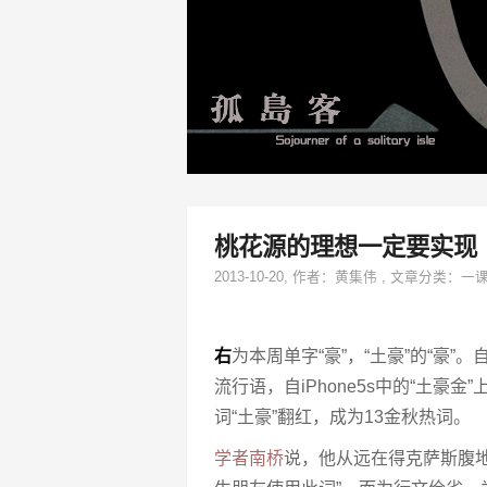
桃花源的理想一定要实现
2013-10-20
, 作者：
黄集伟
,
文章分类：
一
右
为本周单字“豪”，“土豪”的“豪”
流行语，自iPhone5s中的“土豪金”
词“土豪”翻红，成为13金秋热词。
学者南桥
说，他从远在得克萨斯腹