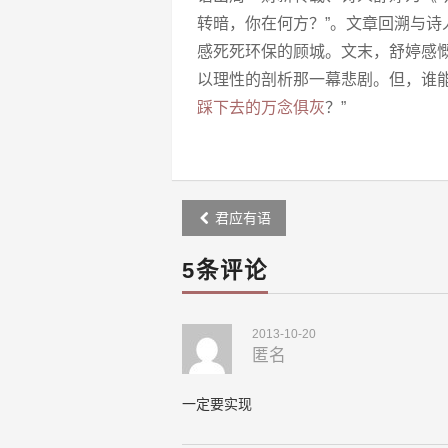
转暗，你在何方？”。文章回溯与
感死死环保的顾城。文末，舒婷感
以理性的剖析那一幕悲剧。但，谁
踩下去的万念俱灰
？”
Post
君应有语
navigation
5条评论
2013-10-20
匿名
一定要实现