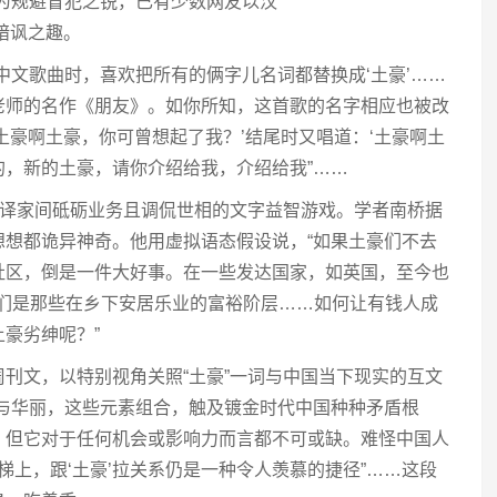
为规避冒犯之锐，已有少数网友以汉
揄暗讽之趣。
唱中文歌曲时，喜欢把所有的俩字儿名词都替换成‘土豪’……
老师的名作《朋友》。如你所知，这首歌的名字相应也被改
土豪啊土豪，你可曾想起了我？’结尾时又唱道：‘土豪啊土
的，新的土豪，请你介绍给我，介绍给我”……
为译家间砥砺业务且调侃世相的文字益智游戏。学者南桥据
”……想想都诡异神奇。他用虚拟语态假设说，“如果土豪们不去
社区，倒是一件大好事。在一些发达国家，如英国，至今也
re)阶层，他们是那些在乡下安居乐业的富裕阶层……如何让有钱人成
豪劣绅呢？”
刊文，以特别视角关照“土豪”一词与中国当下现实的互文
气与华丽，这些元素组合，触及镀金时代中国种种矛盾根
，但它对于任何机会或影响力而言都不可或缺。难怪中国人
梯上，跟‘土豪’拉关系仍是一种令人羡慕的捷径”……这段