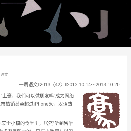
课语文
一周语文‖2013〈42〉‖2013-10-14～2013-10-20
。自“土豪，我们可以做朋友吗”成为网络
上市热销甚至超过iPhone5c，汉语熟
地某个小镇的食堂里，居然“听到留学