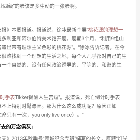
业四级”的脸该是多生动的一张脸啊。
报》本周报道。报道说，徐冰最新个展“
桃花源的理想一
敦维多利亚和阿尔伯特美术馆开展，展期3个月。“利用9组山
造出带有理想主义色彩的桃花源”。“徐冰告诉记者，在今
都很难找到一个理想的生活之地，每个人几乎都对自己的生
有一个自然的、没有任何政治诱导的、平等的、和谐的生
时手表
Tikker提醒人生苦短”。报道说，死亡倒计时手表
，也算不上特别时髦漂亮。那为什么这么成功呢？原因正如
有一次，you only live once）。”
下去的万念俱灰
」
》2013年秋季号“顾城纪念专辑”撰写的长文，原题“灯光