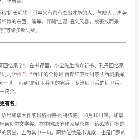
臭，吃着香。
“豪猪”即长毛猪，引申义有具有杰出才能的人、气魄大、声势
细微的东西、笔等。伴随“土豪”语文风暴，被裹挟而来
美学”等诸多新词组。
——————————————————————————
写回忆录了”。在书评里，小宝先生简介新书、孔丹回忆录
词儿“
西纠
”：“‘西纠’的全称是‘首都红卫兵纠察队西城指挥
可一世，‘西纠’是红卫兵里的宪兵，专治红卫兵的红卫兵。
一尺余。”
更有名
」
，语出加拿大作家玛格丽特-阿特伍德。10月10日晚，加拿
3年诺贝尔文学奖。在中国28岁作家吴永熹写给82岁门罗的
罗的赞誉，上为其中一句。阿特伍德是小说家，也是门罗的