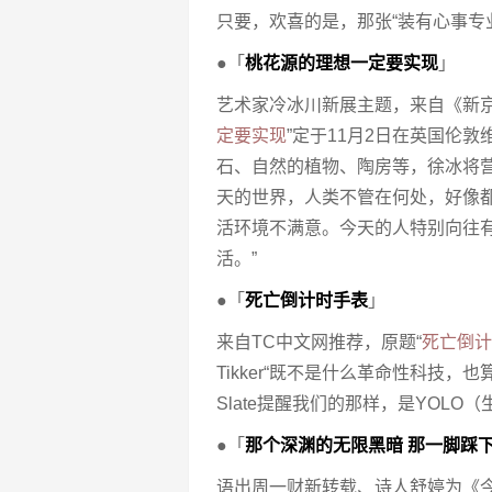
只要，欢喜的是，那张“装有心事专
●「
桃花源的理想一定要实现
」
艺术家冷冰川新展主题，来自《新京
定要实现
”定于11月2日在英国伦
石、自然的植物、陶房等，徐冰将营
天的世界，人类不管在何处，好像
活环境不满意。今天的人特别向往
活。”
●「
死亡倒计时手表
」
来自TC中文网推荐，原题“
死亡倒计
Tikker“既不是什么革命性科技
Slate提醒我们的那样，是YOLO（生命只
●「
那个深渊的无限黑暗 那一脚踩
语出周一财新转载、诗人舒婷为《今天