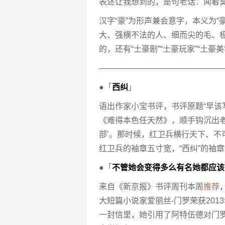
表述让我想到的，是句老话：闻着
汉字“豪”为形声兼会意字，本义为
大、强横不法的人、细而尖的毛、极
的，还有“土豪剧”“土豪玩家”“土豪
———————————————
●「
西纠
」
语出作家小宝书评，书评原题“早该
《难得本色任天然》，顺手钩沉出老
部’。那时候，红卫兵横行天下、不
红卫兵的袖章五寸宽，“西纠”的袖章
●「
不管她会变得多么有名她都应该
来自《新京报》书评周刊本周
推荐
大短篇小说家爱丽丝-门罗荣获201
一封信里，她引用了阿特伍德对门