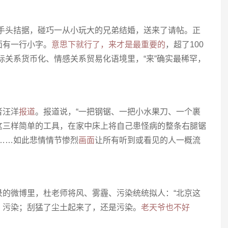
」
好手头拮据，碰巧一从小玩大的兄弟结婚，送来了请帖。正
面有一行小字。
意思下就行了，来才是最重要的
，超了100
际关系货币化、情感关系贸易化语境里，“来”确实最稀罕，
者汪洋
报道
。报道说，“一把钢锯、一把小水果刀、一个裹
这三样简单的工具，在家中床上将自己患怪病的整条右腿锯
……如此悲情情节惨烈
画面
让所有听到或看见的人一概流
录的微博里，杜老师将风、雾霾、污染统统拟人：“北京这
，污染；刮猛了尘土起来了，还是污染。
老天爷也不好