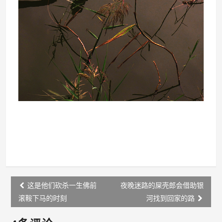
Post
这是他们砍杀一生佛前
夜晚迷路的屎壳郎会借助银
navigation
滚鞍下马的时刻
河找到回家的路