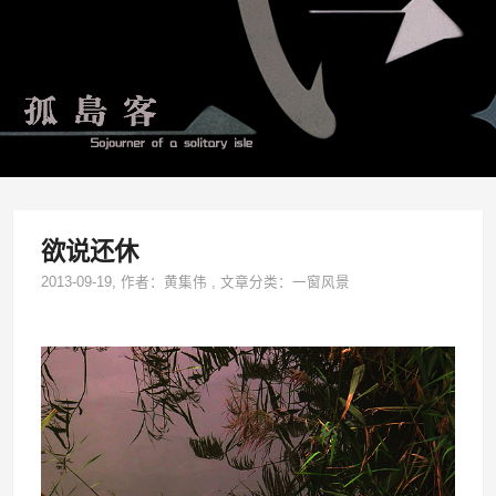
欲说还休
2013-09-19
, 作者：
黄集伟
,
文章分类：
一窗风景