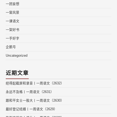
一团妄想
一窗风景
一课语文
一架好书
一手好字
企鹅号
Uncategorized
近期文章
经得起截屏和录音丨一周语文（2632）
永远不及格丨一周语文（2631）
跟和平女士一般大丨一周语文（2630）
最好登记结婚丨一周语文（2629）