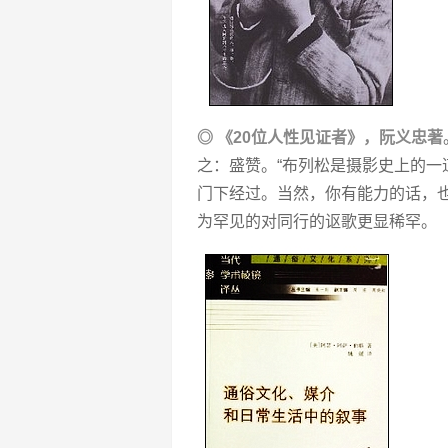
◎ 《20位人性见证者》，阮义忠著
之：盛赞。“布列松是摄影史上的
门下经过。当然，你有能力的话，
为罕见的对同行的讴歌更显稀罕。