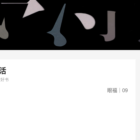
活
架好书
眼福｜09