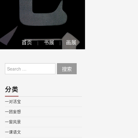
首页
书展
画展
Search
for:
分类
一对活宝
一团妄想
一窗风景
一课语文