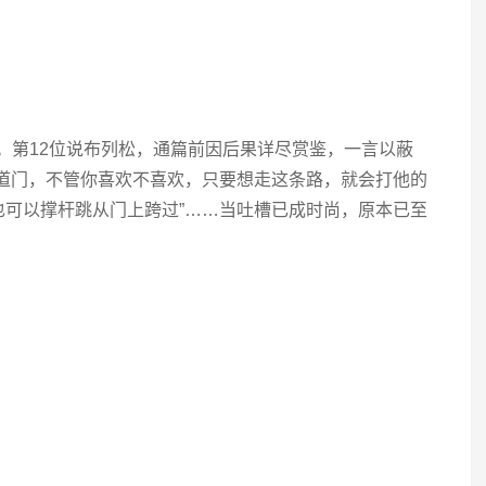
。第12位说布列松，通篇前因后果详尽赏鉴，一言以蔽
一道门，不管你喜欢不喜欢，只要想走这条路，就会打他的
也可以撑杆跳从门上跨过”……当吐槽已成时尚，原本已至