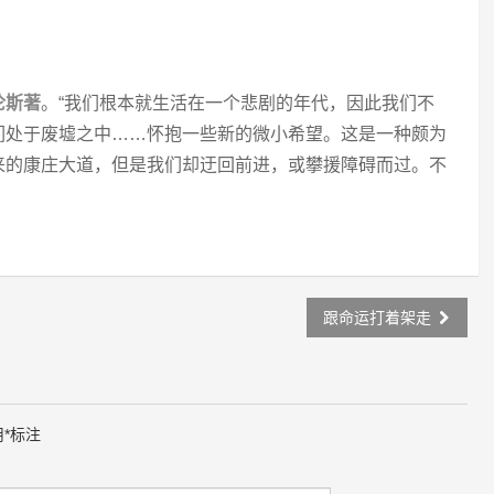
伦斯著
。“我们根本就生活在一个悲剧的年代，因此我们不
们处于废墟之中……怀抱一些新的微小希望。这是一种颇为
来的康庄大道，但是我们却迂回前进，或攀援障碍而过。不
跟命运打着架走
用
*
标注