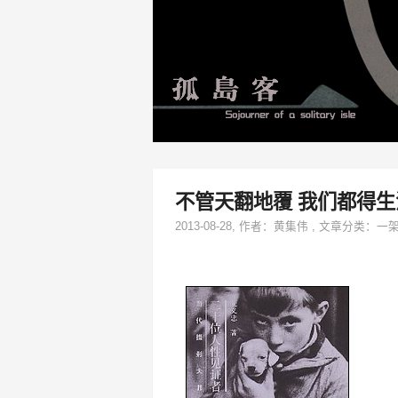
不管天翻地覆 我们都得生
2013-08-28
, 作者：
黄集伟
,
文章分类：
一