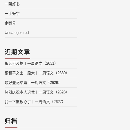
一架好书
一手好字
企鹅号
Uncategorized
近期文章
永远不及格丨一周语文（2631）
跟和平女士一般大丨一周语文（2630）
最好登记结婚丨一周语文（2629）
热烈庆祝本人退休丨一周语文（2628）
我一下就放心了丨一周语文（2627）
归档