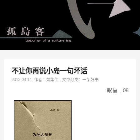
不让你再说小岛一句坏话
2013-08-14
, 作者：
黄集伟
,
文章分类：
一架好书
眼福｜08