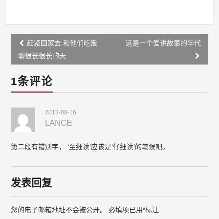
Post
赶紧回家去 和他们吃饭
这是一个爱讲故事的年代
navigation
聊很长很长的天
1条评论
2013-08-16
LANCE
第二段有错别字， ‘至细读’应该是‘仔细读’的笔误吧。
发表回复
您的电子邮箱地址不会被公开。
必填项已用
*
标注