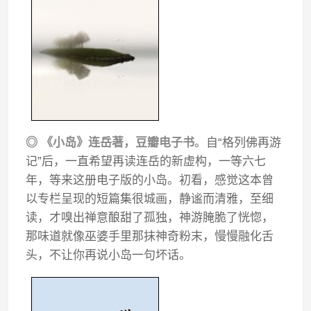
◎ 《小岛》连岳著，豆瓣电子书
。自“格列佛再游
记”后，一直希望再读连岳的新虚构，一等六七
年，等来这册电子版的小岛。初看，感觉这本曾
以专栏呈现的短篇集很城画，静谧而清雅，至细
读，才嗅出禅意酿甜了孤独，神游腌脆了恍惚，
那味道就像巫婆手里那抹神奇粉末，慢慢融化舌
头，不让你再说小岛一句坏话。