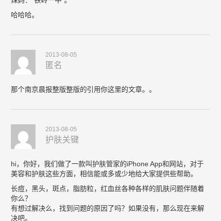
辣妈：“铁岭一中”。
哈哈哈。
2013-08-05
匿名
那个南京晨报整版整版的引用你这里的文章。。
2013-08-05
护肤关键
hi，你好，我们做了一款叫护肤管家的iPhone App和网站，对于
美容和护肤这些方面，相信能或多或少地给大家提供些帮助。
长痘，黑头，斑点，脂肪粒，红血丝各种各样的肌肤问题伴随着
你么？
有想过解决么，找到问题的原因了吗？如果没有，那么现在来解
决吧。