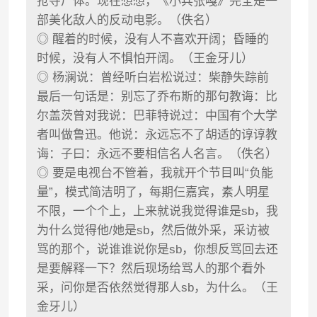
抢夺尸体。现在想想，《小兵张嘎》完全是一
部美化敌人的反动电影。（佚名）
◎ 醒着的时候，没有人不喜欢开阔；昏睡的
时候，没有人不惧怕开阔。（王金牙儿）
◎ 杨澜说：曾经听白岩松说过：柴静失踪前
最后一句话是：别忘了乔布斯的那句教诲：比
尔盖茨曾对我说：巴菲特说过：中国有个大学
者叫做鲁迅。他说：永远忘不了胡适的谆谆教
诲：子曰：永远不要相信名人名言。（佚名）
◎ 要是电视台不管着，我就开个节目叫“负能
量”，模式简洁明了，每期仨嘉宾，素人明星
不限，一个个上，上来就说我觉得谁是sb，我
为什么觉得他/她是sb，然后做外采，采访被
骂的那个，说谁谁说你是sb，你想反骂回去还
是要解释一下？然后现场给骂人的那个看外
采，问你是否依然觉得那人sb，为什么。（王
金牙儿）