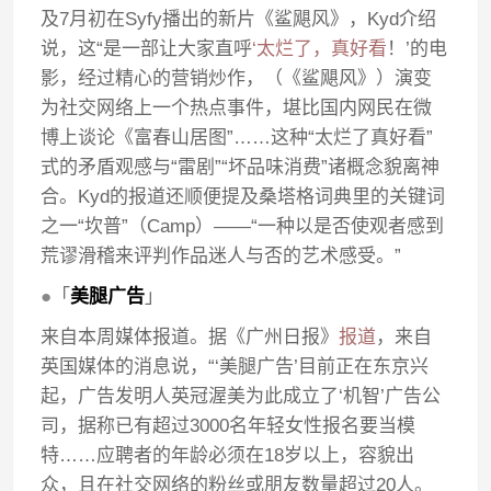
及7月初在Syfy播出的新片《鲨飓风》，Kyd介绍
说，这“是一部让大家直呼
‘太烂了，真好看
！’的电
影，经过精心的营销炒作，（《鲨飓风》）演变
为社交网络上一个热点事件，堪比国内网民在微
博上谈论《富春山居图”……这种“太烂了真好看”
式的矛盾观感与“雷剧”“坏品味消费”诸概念貌离神
合。Kyd的报道还顺便提及桑塔格词典里的关键词
之一“坎普”（Camp）——“一种以是否使观者感到
荒谬滑稽来评判作品迷人与否的艺术感受。”
●
「
美腿广告
」
来自本周媒体报道。据《广州日报》
报道
，来自
英国媒体的消息说，“‘美腿广告’目前正在东京兴
起，广告发明人英冠渥美为此成立了‘机智’广告公
司，据称已有超过3000名年轻女性报名要当模
特……应聘者的年龄必须在18岁以上，容貌出
众，且在社交网络的粉丝或朋友数量超过20人。