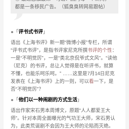
都是一条移民广告。（狐臭臭转网易跟帖）
●
「
评书式书评
」
语出《上海书评》新一期“微博小报”专栏，所谓
“评书式书评”，是指书评家尼克所撰
书评的个性
：
一是“不明觉厉”，一是“类北京侃爷式文风”。“读他
（尼克）的书评，总让人觉得是在听评书，就算
不懂，也能乐呵乐呵。” ……这里是7月14日尼克
发表在《上海书评》上的一则，可以
看
一下，是
否“不明觉厉”？
●
「
他们以一种闹剧的方式生活
」
语出作家宋石男本周博文，原题“人人都爱王大
师”。针对本周全面曝光的气功王大师，宋石男认
为，此类荒诞剧不会因为王大师的沦陷而灭绝。