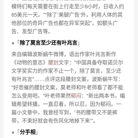
模特们每天需要在街上行走至少8小时，日收入约
65美元一天。”“除了‘美腿广告’外，利用人体的其
他部位的奇异广告也都在异军突起”，如额头广
告、发型广告等。
●
「
除了莫言至少还有叶兆言
」
来自编辑波斯蜗牛微博，语出作家叶兆言新作
《动物的意志》
腰封
文字：“中国具备夺取诺贝尔
文学奖实力的作家不止一个，除了莫言，至少还
有叶兆言”……点评这段腰封文案，波斯蜗牛写：
“好悲催的腰封文案，莫老师和叶老师看了都不能
怎么受用吧。”叶老师果然
郁闷
：“新出两本书，编
辑希望转播，一直忍着，所以忍，因为郁闷。一
篇小文章中，我曾经写到，‘书的腰带又不是裤
带，不束好就会有伤风化地掉下来’”。
●
「
分手相
」