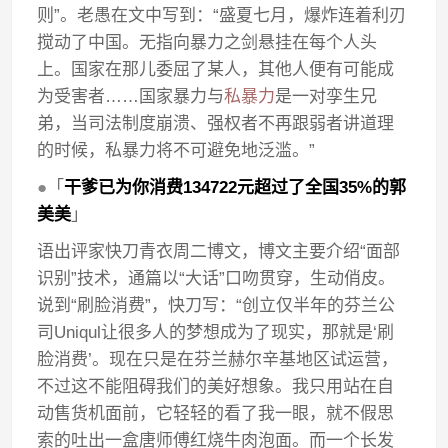
则”。老愚在文中写到：“盛夏七月，爆炸连着利刃
搅动了中国。无指向暴力之剑悬挂在每个人头
上。国家在那儿委屈了某人，其他人便有可能成
为受害者……国家暴力与
私暴力
是一对孪生兄
弟，当司法制度崩溃、强权者不再跟弱者讲道理
的时候，私暴力将不可避免地泛滥。”
●
「
干爹已为你消费134722元超过了全国35%的郭
美美
」
语出评家快刀青衣周二博文，博文主要介绍“面部
识别”技术，通篇以“大话”口吻贯穿，生动俏皮。
说到“刷脸消费”，快刀写：“创立仅半年的芬兰公
司Uniqul让很多人的梦想成为了现实，那就是‘刷
脸消费’。现在只是在芬兰赫尔辛基地区试运营，
不过这不能阻碍我们的美好想象。我只用站在自
动售货机面前，它轻轻的看了我一眼，就不假思
索的吐出一盒唐师傅红烧牛肉泡面。而一个长发