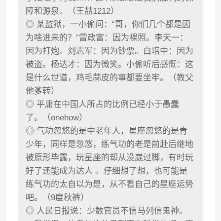
障和源泉。（王喆1212）
◎ 某监狱，一小偷问：“哥，你们几个都是因
为啥进来的？”雷政富：因为裸照。李天一：
因为打炮。刘志军：因为钞票。白培中：因为
被盗。杨达才：因为微笑。小偷听后感慨：这
是什么世道，鸡毛蒜皮的事都要坐牢。（教父
他爹转）
◎ 平庸在中国人所占的比例已经小于愚蠢
了。（onehow）
◎ 气功忽悠的是中老年人，星座忽悠的是青
少年，同样是忽悠，练气功的老是前赴后继地
被原形毕露，玩星座的却从没崴过脚，有时玩
好了还能成为达人 。仔细想了想，也可能是
练气功的太自以为是，从不看自己的星座运势
吧。（9度秋裤）
◎ 人民日报说：少数官员不信马列信鬼神。