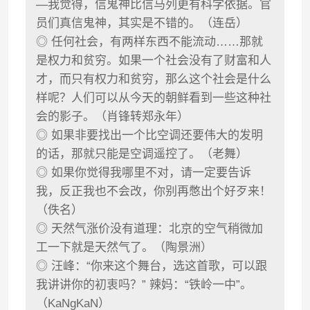
—我觉得，信鬼神比信马列更有科学依据。官
员们真信鬼神，其实是不错的。（连岳）
◎ 任何社会，有两样东西不能流动……那就
是权力和贫穷。如果一个社会没有了财富和人
才，而只有权力和贫穷，那么这个社会是什么
样呢？人们可以从今天的朝鲜看到一些这种社
会的影子。（肖锋转郑永年）
◎ 如果非要找出一个比空调还要伟大的发明
的话，那就只能是空调遥控了。（老舞）
◎ 如果你觉得我哪里不对，请一定要告诉
我，反正我也不会改，你别再憋出个好歹来！
（佚名）
◎ 天然气涨价没有道理：北京的空气稍微加
工一下就是天然气了。（陶景洲）
◎ 汪峰：“你来这个舞台，选这首歌，可以跟
我讲讲你的初衷吗？” 辣妈：“铁岭一中”。
（KaNgKaN）