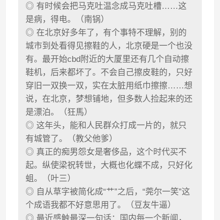
◎ 有时候会把马克吐温念成马克吐槽……这
是病，得电。（南锅）
◎ 在北京好多年了，有个事特不理解，别的
城市到处看得见擦鞋的人，北京硬是一个也没
有。最开始cbd附近的大厦里还有几个自动擦
鞋机，后来都坏了。不会自己擦皮鞋的，只好
穿旧一双换一双，实在太脏用纸巾擦擦……想
说，在北京，梦想铺地，但多数人捡起来的还
是漂泊。（狂馬）
◎ 这年头，能和人民群众打成一片的，就只
有城管了。（教父他爹）
◎ 真正的痴男怨女是奢侈品，这个时代买不
起。纵使梁祝转世，大概也化蝶不成，只好化
蛆。（叶三）
◎ 自从草字被简化成“艹”之后，“莞尔一笑”这
个成语我都不好意思用了。（豆友牛逼）
◎ 最近感触最深一句话：国内每一个新闻，