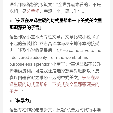
语出作家稀饭的饭饭文：“全世界最难看的，不是
吃相，是
分手相
，旁观一个，恶心半年。”
●
「
宁愿在巫译生硬的句式里想象一下美式美文里
那颗漂亮的子宫
」
语出作家小宝本周专栏文章。文章比较小说《了
不起的盖茨比》乔志高译本与巫宁坤译本的接受
史。谈及小说收尾最后一句“He came alive to me
, delivered suddenly from the womb of his
purposeless splendor.”小宝写：“巫译显然不如乔
译准确流利。可是我还是选择放弃对肚脐以下皮
囊以内器官避之唯恐不远的中式美文，
宁愿在巫
译生硬的句式里想象一下美式美文里那颗漂亮的
子宫
。”
●
「
私暴力
」
语出专栏作家老愚新文，原题“私暴力时代行事准