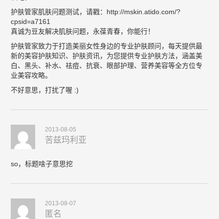
护肤管家肌肤问题测试，请戳：http://mskin.atido.com/?
cpsid=a7161
真诚为豆友解决肌肤问题，永葆青春，你能行！
护肤管家致力于打造美丽女性身边的专业护肤顾问，每天提供最
新的美容护肤知识、护肤资讯，为您提供专业护肤方法，涵盖美
白、黑头、补水、祛痘、抗衰、眼部护理、营养美容等全方位专
业美容攻略。
不好意思，打扰了喔 :)
2013-08-05
苦兹玛利亚
so，标题啥子意思挖
2013-08-07
匿名