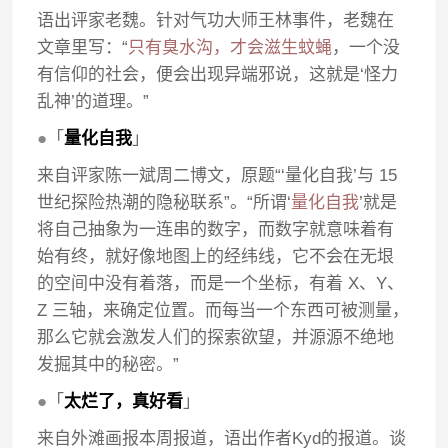
语出评家老魏。针对气功大师王林事件，老魏在
文章里写：“
只有臭水沟，才会滋生蚊蝇
，一个没
有信仰的社会，便会出现异端邪说，这就是‘怪力
乱神’的道理。”
●
「
量化自我
」
来自评家陈一斌周二博文，原题“‘量化自我’与 15
世纪探险热潮的隐秘联系”。“所谓‘
量化自我
’就是
将自己抽象为一连串的数字，而数字就意味着有
始有终，就好像地图上的经纬线，它不会在无垠
的空间中没有着落，而是一个坐标，有着 X、Y、
Z 三轴，来确定位置。而每当一个东西可被测量，
那么它就会激发人们的探索欲望，并源源不绝地
发掘其中的秘密。”
●
「
太烂了，真好看
」
来自外滩画报本周报道，语出作者Kyd的报道。谈