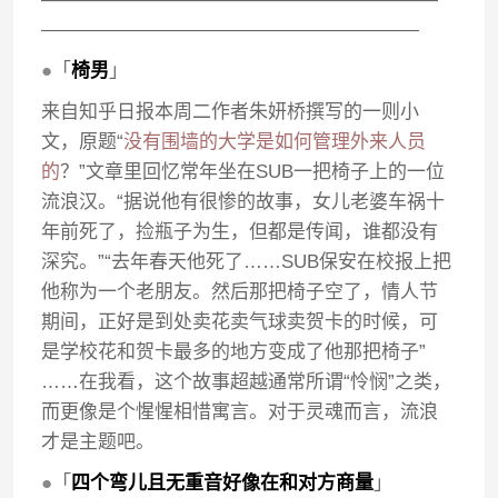
————————————————————
●
「
椅男
」
来自知乎日报本周二作者朱妍桥撰写的一则小
文，原题“
没有围墙的大学是如何管理外来人员
的
？”文章里回忆常年坐在SUB一把椅子上的一位
流浪汉。“据说他有很惨的故事，女儿老婆车祸十
年前死了，捡瓶子为生，但都是传闻，谁都没有
深究。”“去年春天他死了……SUB保安在校报上把
他称为一个老朋友。然后那把椅子空了，情人节
期间，正好是到处卖花卖气球卖贺卡的时候，可
是学校花和贺卡最多的地方变成了他那把椅子”
……在我看，这个故事超越通常所谓“怜悯”之类，
而更像是个惺惺相惜寓言。对于灵魂而言，流浪
才是主题吧。
●
「
四个弯儿且无重音好像在和对方商量
」