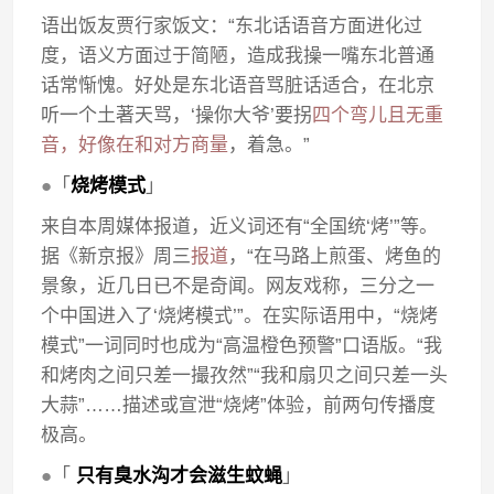
语出饭友贾行家饭文：“东北话语音方面进化过
度，语义方面过于简陋，造成我操一嘴东北普通
话常惭愧。好处是东北语音骂脏话适合，在北京
听一个土著天骂，‘操你大爷’要拐
四个弯儿且无重
音，好像在和对方商量
，着急。”
●
「
烧烤模式
」
来自本周媒体报道，近义词还有“全国统‘烤’”等。
据《新京报》周三
报道
，“在马路上煎蛋、烤鱼的
景象，近几日已不是奇闻。网友戏称，三分之一
个中国进入了‘烧烤模式’”。在实际语用中，“烧烤
模式”一词同时也成为“高温橙色预警”口语版。“我
和烤肉之间只差一撮孜然”“我和扇贝之间只差一头
大蒜”……描述或宣泄“烧烤”体验，前两句传播度
极高。
●
「
只有臭水沟才会滋生蚊蝇
」