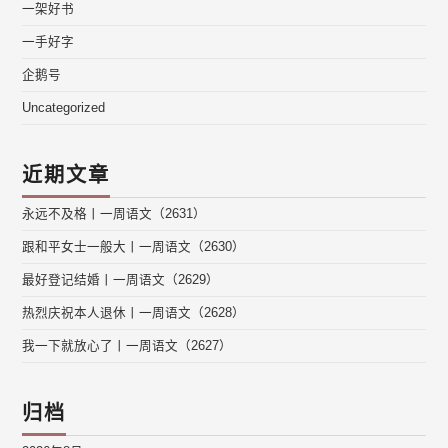
一架好书
一手好字
企鹅号
Uncategorized
近期文章
永远不及格丨一周语文（2631）
跟和平女士一般大丨一周语文（2630）
最好登记结婚丨一周语文（2629）
热烈庆祝本人退休丨一周语文（2628）
我一下就放心了丨一周语文（2627）
归档