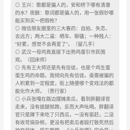
◎ 王兴：歌都是骗人的，安和桥下哪有清澈
的水？夜骸：歌词都是骗人的，用一张假钞哪
能买到买一把假枪？
◎ 微信朋友圈里的三大春药：自拍、失恋、
去远方；两大二逼：晒车、聊骚；一种贱人：
“好累，感觉不会再爱了”。（留几手）
◎ 武汉一母鸡竟直接下出熟鸡蛋引市民围
观。（回床师）
◎ 先有王大师还是先有信徒，也是个鸡生蛋
蛋生鸡的命题。我倾向先有信徒。亟需被骗的
人积累到一定程度，街上随便哪个变戏法的都
能化作大师。（贾行家）
◎ 小兵张嘎在路边摆摊卖瓜，看到胖翻译官
走来，没有拔腿就跑，反而大声吆喝。胖翻译
官只是蹲下来吃了只西瓜，一没有驱赶，二没
有收苛捐杂税，更没有把卖瓜者殴打致死然后