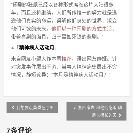
“闹剧的狂飙已经以各种形式席卷这片大陆很多
年，而且还将继续。人们所作惟一的努力就是逃
避他们真实的命运，误解他们身处的世界，叛变
他们可欲的未来。
他们以一种闹剧的方式生活
，
带着喜剧的面具，归于黑如死铁的悲剧。”
●
「
精神病人活动月
」
来自网友小题大作本周
推荐
，语出网友静娅。针
对突发事件层出不穷、当事人精神病史层出不穷
情况，静娅诧异：“本月是精神病人活动月？”
Post
我想要点黄昏在厅里
赶紧回家去 和他们吃饭 聊
navigation
很长很长的天
7条评论