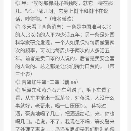
◎ 甲：“唉呀那棵树好孤独呀，就它一棵在那
儿。”乙：“哪儿呀，它身上树叶和树叶在说
话，吵得很。”（椎名曦欢）
◎ 今天看了两条消息：一条是中国淮河以北
的人比以南的人平均少活五年；另一条是外国
科学家研究发现，一个人如果保持每周做爱两
次的频率，可以比每周少于两次的人多活五
年。前者是卖口罩的人说的，后者是卖安全套
的人说的。总之都是让你们掏封口费的。（带
三个表）
◎ 苦逼加牛逼=二逼（鸝.se）
◎ 毛泽东和蒋介石开车刮蹭了，毛下车看了
看，从车里拿出一瓶茅台，对蒋说，人没什么
事就好，老哥来，喝一口压压惊。 蒋接过
酒，豪爽地喝了几口，把酒递给毛，来，你也
喝几口。毛说，不了，我现在不喝，等交警来
了处理了再说……毛泽东思想是我们胜利的保