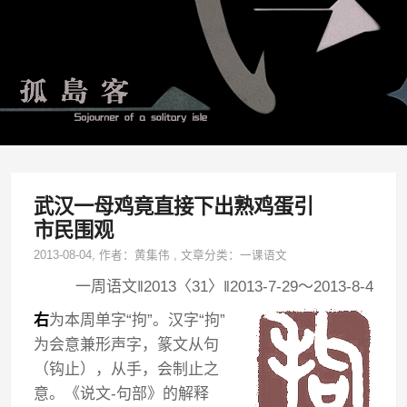
武汉一母鸡竟直接下出熟鸡蛋引
市民围观
2013-08-04
, 作者：
黄集伟
,
文章分类：
一课语文
一周语文‖2013〈31〉‖2013-7-29～2013-8-4
右
为本周单字“拘”。汉字“拘”
为会意兼形声字，篆文从句
（钩止），从手，会制止之
意。《说文-句部》的解释