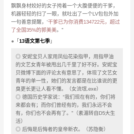
飘飘身材姣好的女子挎着一个大腹便便的干爹，
机器轻轻的扫了一眼，就吐出了一个LV包包外加
一句善意提醒，‘
干爹已为你消费134722元，超过
了全国35%的郭美美
。”
●
「
13语文第七季
」
◎ 安妮宝贝人家用凤仙花染指甲，用指甲油
的文艺女青年被甩出几千里了好不好。安妮宝
贝微博下面的评论太有意思了，体现了文艺女
青年的单一性，她们的发言都是在比谁说的更
臭更长更让人看不懂。（女流氓.exe）
◎ 德国历史学家说：“我们现在有的，你们将
来都会有；而你们曾经有的，我们永远不会
有，你们也不会再有了。”（素湄转自D5大生
活）
◎ 后悔是后悔者的皇帝新衣。（苏隐衡）