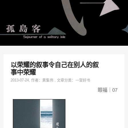
以荣耀的叙事令自己在别人的叙
事中荣耀
2013-07-24
, 作者：
黄集伟
,
文章分类：
一架好书
眼福｜07