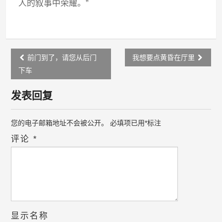
人的叙事中荣耀。”
Post
前门到了，请您从后门
我想要点黄昏在厅里
navigation
下车
发表回复
您的电子邮箱地址不会被公开。
必填项已用
*
标注
评论
*
显示名称