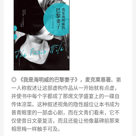
◎ 《我是海明威的巴黎妻子》，麦克莱恩著
。第
一人称叙述让这部虚构作品从一开始就有点虚，
并使书中每个字都成了那席文学盛宴上的一碟自
传体凉菜。这种叙述视角的隐性越位让本书成为
普青眼里的一部虐心剧，而在文青们看来，它不
仅使昔日文豪复活，而且还能让他像墓碑前那束
相思梅一样触手可及。