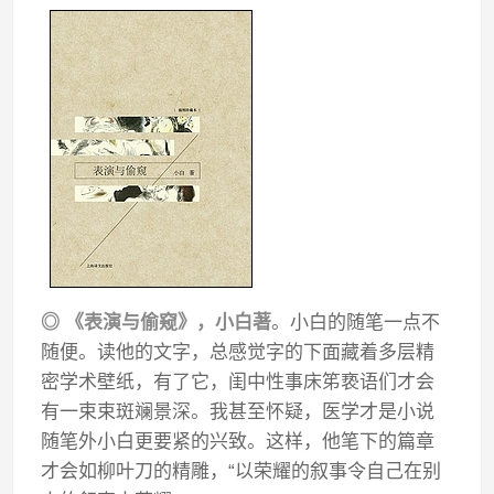
◎ 《表演与偷窥》，小白著
。小白的随笔一点不
随便。读他的文字，总感觉字的下面藏着多层精
密学术壁纸，有了它，闺中性事床笫亵语们才会
有一束束斑斓景深。我甚至怀疑，医学才是小说
随笔外小白更要紧的兴致。这样，他笔下的篇章
才会如柳叶刀的精雕，“以荣耀的叙事令自己在别