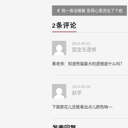
Post
我一夜没睡着 急得心里烫出了个疤
navigation
2条评论
2013-05-22
国宝无遗憾
黄老师：知道熊猫最大的遗憾是什么吗？
2013-05-26
赵早
下面那花儿还能看出点儿颜色呐~~
发表回复