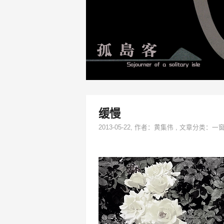
缓慢
2013-05-22
, 作者：
黄集伟
,
文章分类：
一