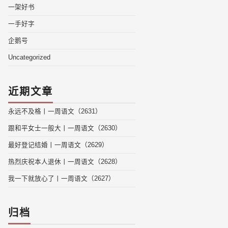
一架好书
一手好字
企鹅号
Uncategorized
近期文章
永远不及格丨一周语文（2631）
跟和平女士一般大丨一周语文（2630）
最好登记结婚丨一周语文（2629）
热烈庆祝本人退休丨一周语文（2628）
我一下就放心了丨一周语文（2627）
归档