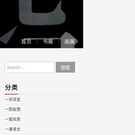
首页
书展
画展
Search
for:
分类
一对活宝
一团妄想
一窗风景
一课语文