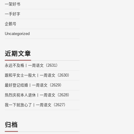
一架好书
一手好字
企鹅号
Uncategorized
近期文章
永远不及格丨一周语文（2631）
跟和平女士一般大丨一周语文（2630）
最好登记结婚丨一周语文（2629）
热烈庆祝本人退休丨一周语文（2628）
我一下就放心了丨一周语文（2627）
归档