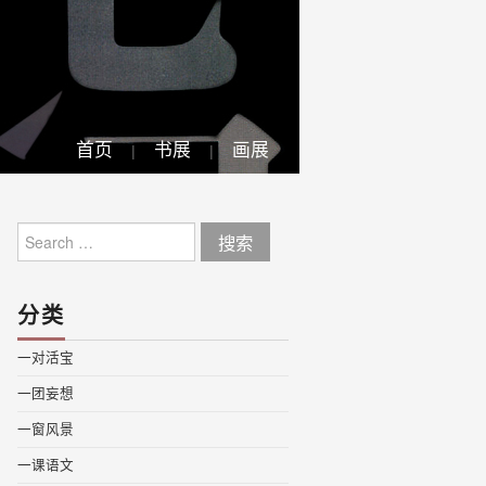
首页
书展
画展
Search
for:
分类
一对活宝
一团妄想
一窗风景
一课语文