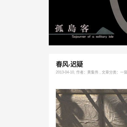
春风-迟疑
2013-04-10
, 作者：
黄集伟
,
文章分类：
一