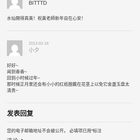
BITTTD
水仙開得真美！祝黃老師新年自在心安！
2013-02-16
小夕
好好~
闻到香香~
回到小时候过年~
那时候正月里还会有小小的红纸圈戴在花茎上以免它金盏玉盘太
清贵~
发表回复
您的电子邮箱地址不会被公开。
必填项已用
*
标注