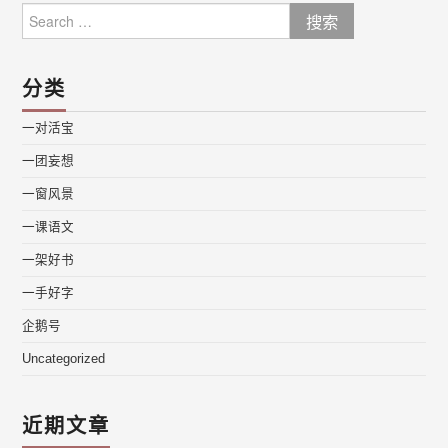
Search
for:
分类
一对活宝
一团妄想
一窗风景
一课语文
一架好书
一手好字
企鹅号
Uncategorized
近期文章