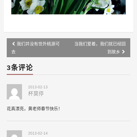
Post
我们并没有世外桃源可
当我们爱着，我们就已经回
navigation
去
到故乡
3条评论
2013-02-13
杯莫停
花真漂亮，黄老师春节快乐！
2013-02-14