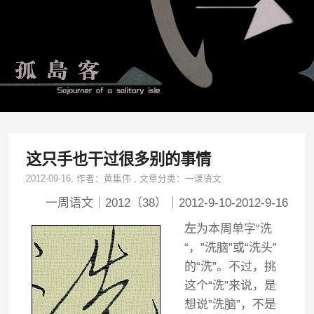
这只手也干过很多别的事情
2012-09-16
, 作者：
黄集伟
,
文章分类：
一课语文
一周语文｜2012（38）｜2012-9-10-2012-9-16
左
为本周单字“洗
“，”洗脑”或“洗头”
的“洗”。不过，挑
这个“洗”来说，是
想说”洗脑”，不是