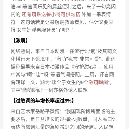
速wifi等喜闻乐见的屌丝便利之后，来了一句亮闪
闪的‘
还有萌系送餐小哥可供勾搭
’外加一串表情
符。这句话若是让某解聘教师看见，估计又要举
报‘女生奸淫男服务员’了吧？”
【激萌】
网络熟词，来自日本动漫。在流行语“萌”及其萌文
化横行天下语境里，“激萌”犹言“非常可爱”。此词
据称最早来自日本动漫作品《守护甜心》，使用
中常与“啊”“哇”“呀”等语气词搭配。上周，译言网
曾转译一文，题为“矮个子女生的9个
激萌瞬间
”，
其中”激萌瞬间“一词亦格外诱人联想。
【过敏词的年增长率超过8%】
来自艺术家岳路平微博：“我国现阶段所面临的主
要矛盾，是日益增长的过-敏-词数量，同人民口语
表达所需词汇量的急剧减少之间的矛盾。人民想