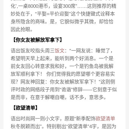
化’,一桌8000港币，设宴300席”……这则推荐的精
妙处在于，“平娶=平价迎娶”这个快捷键式诠释本
身所隐含的商味。是，它貌似微乎其微，却恰恰
因此抢眼。
【你女友被解放军拿下】
语出饭友咬指头周三
饭文
：“一网友说：睡觉了，
希望明天早上起来，能听到两个好消息。一个是
前女友回心转意求我和好，一个是钓鱼岛被我解
放军顺利拿下！ 你们觉得我的愿望哪个更容易实
现？网友神回复：你女友被解放军拿下！”这则侧
评时政的网络段子用到“诡谐”修辞——它刻意于似
是而非，在意于解嘲自嘲，话不多，意思多。
【欲望清单】
语出时尚网一则小文字，原题“新季配饰
欲望清单
秋冬脱颖而出”。特别剔出“欲望清单”4字，是因为