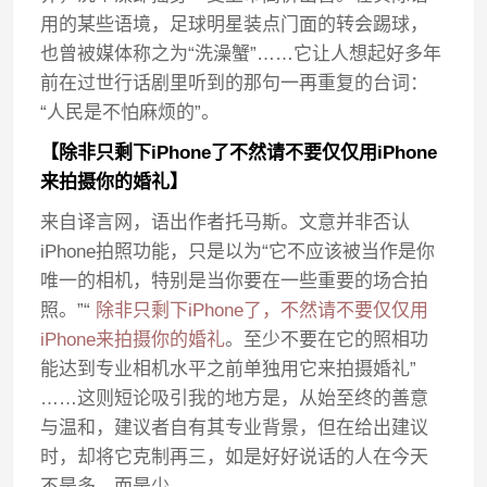
用的某些语境，足球明星装点门面的转会踢球，
也曾被媒体称之为“洗澡蟹”……它让人想起好多年
前在过世行话剧里听到的那句一再重复的台词：
“人民是不怕麻烦的”。
【除非只剩下iPhone了不然请不要仅仅用iPhone
来拍摄你的婚礼】
来自译言网，语出作者托马斯。文意并非否认
iPhone拍照功能，只是以为“它不应该被当作是你
唯一的相机，特别是当你要在一些重要的场合拍
照。”“
除非只剩下iPhone了，不然请不要仅仅用
iPhone来拍摄你的婚礼
。至少不要在它的照相功
能达到专业相机水平之前单独用它来拍摄婚礼”
……这则短论吸引我的地方是，从始至终的善意
与温和，建议者自有其专业背景，但在给出建议
时，却将它克制再三，如是好好说话的人在今天
不是多，而是少。