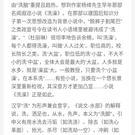
由“洗脑”重提且趋热，想到作家杨绛先生早年那部
名闻遐迩小说《洗澡》。在那部以建国后知识分
子第一次思想改造为背景小说中，“脱裤子割尾巴”
之类政宣号令在读书人小语境里被避讳成了“洗
澡”。“（杜丽琳）很坦率地告诉余楠，叫‘洗澡’，
每个人都得洗澡，叫做‘人人过关’。职位高的，校
长院长之类，洗‘大盆’，职位低的洗‘小盆’，不大不
小的洗‘中盆’，全体大会是最大的‘大盆，人多就是
水多，就是’澡盆’大，一般教授，只要洗个‘小盆
澡’，在本系洗“……有些小说，当换在一个悠长景
深里重新检视，其深意方才更加凸显……小说
《洗澡》正是如此。
汉字“洗” 为形声兼会意字，《说文-水部》的解释
说，洗，洒足也，从水，先声，本义为“洗脚”，引
申义有用水洗去污垢（如洗涤）、除去（如洗心
革面）、抢光、杀尽（如洗劫一空）、冲刷（如