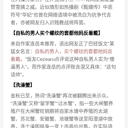
赞雪姨之威。近似情形如热播剧《甄嬛传》中恶
符号“华妃”也曾在网络语境中被洗白为抗争代言
者，亦被网友归入识贱教战将阵营。
【自私的男人买个螺纹的套都他妈反着戴】
来自作家连岳本推荐，语出网友正了巴经饭文“某
猛女名言：
自私的男人，买个螺纹的套都他妈反
着戴
。”饭友Cezearu点评说这种自私男人实为“傻
逼男人”。而作家连岳的点评既含混又具体：“这句
话帅”。
【洗澡蟹】
金秋已至，熟词“洗澡蟹”再次被翻腾出来示众。
“洗澡蟹”又称“留学蟹”“过水蟹”，指一些大闸蟹养
殖户在大闸蟹旺销期将自家水塘中养殖的太湖
蟹、苏北蟹、安徽蟹、池塘蟹等送至阳澄湖中放
养，洗个澡即摇身一变上市高价出售。在实际语