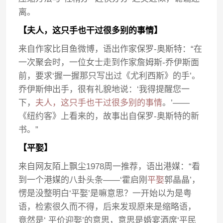
离。
【夫人，这只手也干过很多别的事情】
来自作家比目鱼微博，语出作家保罗-奥斯特：“在
一次聚会时，一位女士走到作家詹姆斯-乔伊斯面
前，要求‘握一握那只写出过《尤利西斯》的手’。
乔伊斯伸出手，很有礼貌地说：‘我得提醒您一
下，
夫人，这只手也干过很多别的事情
。’——
《纽约客》上看来的，故事出自保罗-奥斯特的新
书。”
【平娶】
来自网友陌上飘尘1978周一推荐，语出港媒：“看
到一个港媒的八卦头条——‘霍启刚
平娶
郭晶晶’，
愣是没整明白‘平娶’是嘛意思？一开始以为是粤
语，检索很久而不得，后来发现原来是缩略语，
竟然是‘ 平价迎娶’的意思，意思是婚宴酒席‘平民