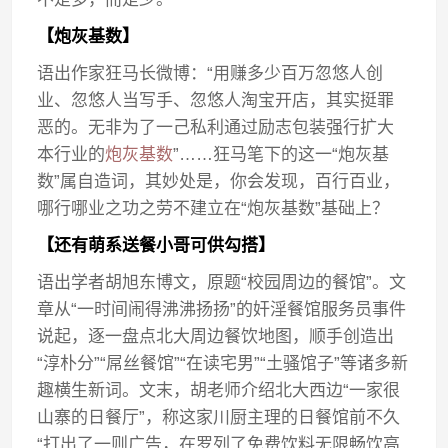
【炮灰基数】
语出作家狂马长微博：“用赚多少百万忽悠人创
业、忽悠人当写手、忽悠人淘宝开店，其实挺罪
恶的。无非为了一己私利通过励志包装强行扩大
本行业的
炮灰基数
”……狂马笔下的这一“炮灰基
数”属自造词，其妙处是，你会发现，百行百业，
哪行哪业之功之劳不建立在“炮灰基数”基础上？
【还有萌系送餐小哥可供勾搭】
语出学者胡旭东博文，原题“校园周边的餐馆”。文
章从“一时间闹得沸沸扬扬”的奸淫餐馆服务员事件
说起，逐一盘点北大周边餐饮地图，顺手创造出
“淳朴分”“屌丝餐馆”“在读宅男”“土骚馆子”等诸多新
趣横生新词。文末，胡老师介绍北大西边“一家很
山寨的日餐厅”，称这家川厨主理的日餐馆前不久
“打出了一则广告，在罗列了免费饮料无限畅饮高