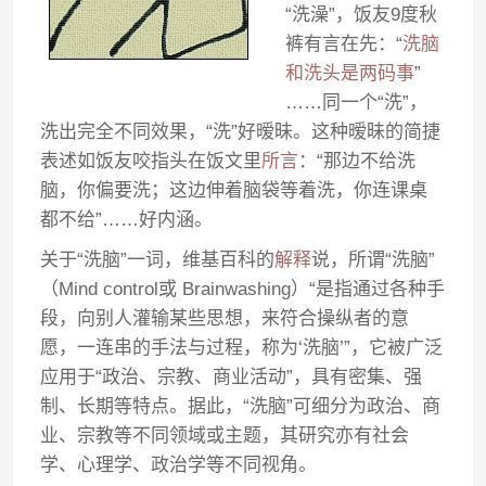
“洗澡”，饭友9度秋
裤有言在先：“
洗脑
和洗头是两码事
”
……同一个“洗”，
洗出完全不同效果，“洗”好暧昧。这种暧昧的简捷
表述如饭友咬指头在饭文里
所言
：“那边不给洗
脑，你偏要洗；这边伸着脑袋等着洗，你连课桌
都不给”……好内涵。
关于“洗脑”一词，维基百科的
解释
说，所谓“洗脑”
（Mind control或 Brainwashing）“是指通过各种手
段，向别人灌输某些思想，来符合操纵者的意
愿，一连串的手法与过程，称为‘洗脑’”，它被广泛
应用于“政治、宗教、商业活动”，具有密集、强
制、长期等特点。据此，“洗脑”可细分为政治、商
业、宗教等不同领域或主题，其研究亦有社会
学、心理学、政治学等不同视角。