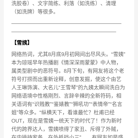
洗胶卷）、文字简练、利落（如洗练）、清理
（如洗牌）等很多。
—————————————————————
————————————————————
【雪姨】
网络热词，尤其8月底9月初网间出尽风头。“雪姨”
本为琼瑶早年热播剧《情深深雨蒙蒙》中人物，
属类型剧中的恶符号。8月下旬，有网友将这个老
符号打捞而出重新诠释，创意发掘，使这个由艺
人王琳饰演、大名儿“王雪琴”的九姨太瞬间洗白为
网络语境中性格刚烈、言辞辛辣的全新符码，相
关语词有“识贱教”“鉴婊教”“狮吼功”“表情帝”“名言
姐”等众多。“纵横天下，看谁最忙？杜甫已经
OUT，现在是雪姨一统天下的时代了！作为新时
代的跨界达人，雪姨喷得了家丑、斥得了外贼，
在内操持家务，在外抵挡小三”……有网友如是盛