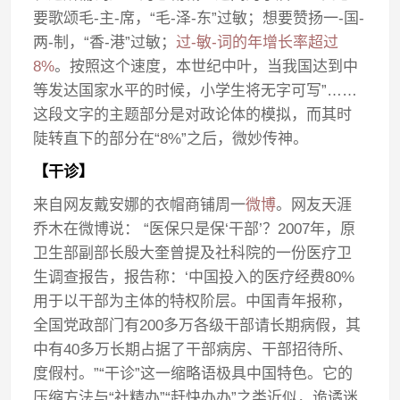
要歌颂毛-主-席，“毛-泽-东”过敏；想要赞扬一-国-
两-制，“香-港”过敏；
过-敏-词的年增长率超过
8%
。按照这个速度，本世纪中叶，当我国达到中
等发达国家水平的时候，小学生将无字可写”……
这段文字的主题部分是对政论体的模拟，而其时
陡转直下的部分在“8%”之后，微妙传神。
【干诊】
来自网友戴安娜的衣帽商铺周一
微博
。网友天涯
乔木在微博说： “医保只是保‘干部’？2007年，原
卫生部副部长殷大奎曾提及社科院的一份医疗卫
生调查报告，报告称：‘中国投入的医疗经费80%
用于以干部为主体的特权阶层。中国青年报称，
全国党政部门有200多万各级干部请长期病假，其
中有40多万长期占据了干部病房、干部招待所、
度假村。”“干诊”这一缩略语极具中国特色。它的
压缩方法与“社精办”“赶快办办”之类近似，诡谲迷