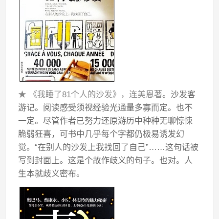
★ 《我睡了81个人的沙发》，连美恩著
。沙发客
游记。阅读感受须视经验光通量多寡而定。也不
一定。尽管作者已努力还原游历中种种无聊惊悚
脆弱狂喜，可书中几乎每个字都仍极易诱发幻
觉。“在别人的沙发上我找回了自己”……这句话被
写到封面上。这是个故作歧义的句子。也对。人
生本就歧义密布。