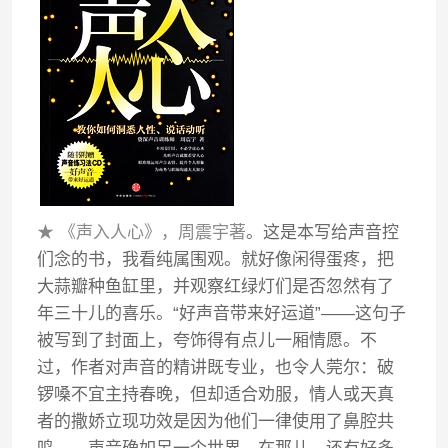
★ 《声入人心》，周震宇著
。这是本写给声音控
们念的书，我看纯属围观。就好像闲得蛋疼，把
大蒜瓣种鱼缸里，并观察红绿灯们是否忽然有了
年三十儿的喜乐。“好声音带来好运道”——这句子
被写到了封面上，夸饰得有点儿一厢情愿。不
过，作者对声音的精讲既专业，也令人莞尔：破
锣嗓不宜主持春晚，但却适合劝服，情人或天真
者的撒娇立现功效是因为他们一律使用了鼻腔共