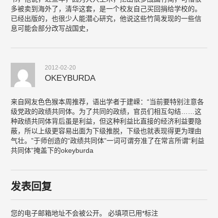
多被卖到海外了，清华这套，是一个校友自己买回捐给学校的。
已经出版的，也很少人能潜心研究，他说这些竹简发现的一些信
息可能会部分改写战国史，
2012-02-20
OKEYBURDA
来自网友色色猴本周推荐，语出学者于建嵘：“当前要特别注意各
级党政的政绩共同体。为了共同的政绩，官员们相互勾结……这
种政绩共同体背后虽是利益，但这种利益比直接的经济利益要隐
蔽，所以上级更容易出面为下级推脱，下级也就表现得更为理由
气壮。”于师创造的“政绩共同体”一词可谓夯准了在常言所谓“利益
共同体”掩盖下的okeyburda
发表回复
您的电子邮箱地址不会被公开。
必填项已用
*
标注