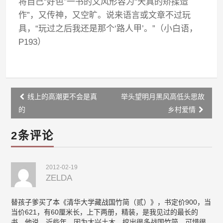
将自己“好色”一书的文风形容为“天真的矫揉造
作”，又传神，又空旷。说来语言或文章不过玩
具，“玩过之后我还是那个‘路人甲’。”（小白语，
P193）
Post
线上的高潮更不会是真
举头望明月黑风高低头思故
navigation
的
乡村爱情
2条评论
2012-02-19
ZELDA
替孩子爹买了本《清华大学藏战国竹简（贰）》，书定价900，当
当价621，有60厘米长，上下两册，精装，是我见过的最长的
书，他说，近些年，因为大兴土木，挖出很多战国竹简，可惜很