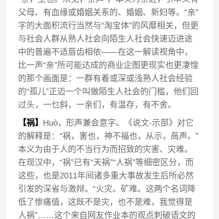
父母、有血缘或婚姻关系的、婚姻、新妇等。“亲”
字的大面积流行当然与“淘宝体”的风靡相关，但更
与社会人群从熟人社会向陌生人社会快速迈进途
中的普遍不适唇齿相依——在这一解读视角中，
比一声“亲”所可能达成的商业企图更现实也更凄惶
的那个画面是：一群有着或深或浅熟人社会经验
的“孤儿”正迈一个叫做陌生人社会的门槛，他们回
过头，一乜斜，一亲们，有温存，有不舍。
【祸】
Huò，形声兼会意字。《说文-示部》对它
的解释是：“祸，害也，神不福也，从示，咼声。”
本义为由于人的不当行为而招致的灾害、灾难。
在现汉中，“祸”已有“天祸”“人祸”等细密区分，而
这些，也是2011年间诸多重大事故发生后所必然
引发的深省与激辩。“火灾。矿难。这两个名词降
低了惨痛值，这既不是灾，也不是难，我觉得是
人祸”……这个来自网友作业本的观点刺破语文的