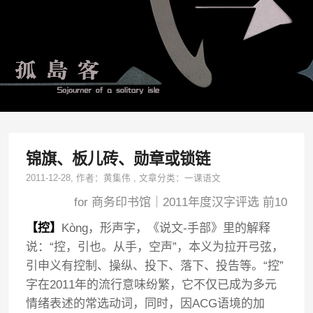
锦旗、板儿砖、勋章或锁链
2011-12-28
, 作者：
黄集伟
,
文章分类：
一课语文
for 商务印书馆｜2011年度汉字评选 前10
【控】
Kòng，形声字，《说文-手部》里的解释
说：“控，引也。从手，空声”，本义为拉开弓弦，
引申义有控制、操纵、投下、落下、投告等。“控”
字在2011年的流行意味纷繁，它不仅已成为多元
情绪表述的常选动词，同时，因ACG语境的加