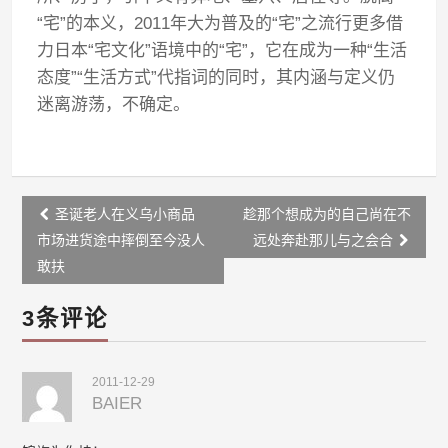
“宅”的本义，2011年大为普及的“宅”之流行更多借
力日本“宅文化”语境中的“宅”，它在成为一种“生活
态度”“生活方式”代指词的同时，其内涵与定义仍
迷离游荡，不确定。
Post
圣诞老人在义乌小商品
趁那个想成为的自己尚在不
navigation
市场进货途中摔倒至今没人
远处奔赴那儿与之会合
敢扶
3条评论
2011-12-29
BAIER