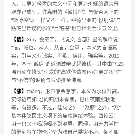
入，其更为轻盈的意义空间和更为斑斓的语言景
观亦已成型。许嵩唱的《微博控》与饭否网上的
“微博控”既一样又不一样，鲍德里亚的“投射说”与
贴吧里话痨的那位“巨宅控”也已相距至少五公里。
【信】
Xìn，会意字，《说文-言部》里的解释说：
“信，诚也，从人，从言，会意”，本义为言语真
实，引申义有诚实、不欺、信用、确实等。2011
年，基于“诚信”的道德激辩此起彼伏，其中由“7.23
温州动车惨案”引发的“高铁体造句运动”更是将“信”
与“不信”的诡谲与荒谬推至沸点。
【涨】
zhǎng，形声兼会意字，本义为水位升高。
实际语用如“君问归期未有期，巴山夜雨涨秋池”
等，有很多。不过，佳句之外，“涨薪”之外，“涨”
基本伴随民生义项下的焦虑情绪体验。西偐云：
用一只叉子喝汤喝不到嘴里。同理，用无力掌控
的豪宅名车物价房价为难自己委实不必。倒不如