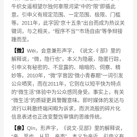
牛织女遥相望尔独何辜限河梁”中的“限”即循此
意。引申义有规定范围、一定范围、极限、门槛
等。2011年，此字因“京十五条”出台而成为热议关
键词，与之相关，“程序不当”“市场自由”等争辩接
踵而至。
【微】
Wēi，会意兼形声字，《说文-彳部》里的
解释说，“微，隐行也”，本义为隐蔽，隐匿行踪，
引申义有秘密的、不显露的、暗暗的、伺察、精
妙等。2010年，“微”字曾因“微小青春期”一词引发
公众哂笑，而在2011年，它则在以短平快为特点
的“微生活”体验中为公众感同身受。事实上，有关
“微生活”的质疑更具警醒意味。即时媒体的发达与
流行以耗散终端闲暇为诉求，而洪流般的碎片化
信息表述也正改变整饬审慎的思维传统。
【亲】
Qīn，形声字，《说文-见部》里的解释说，
“亲，至也。从见，亲声”，本义为亲近，引申义有