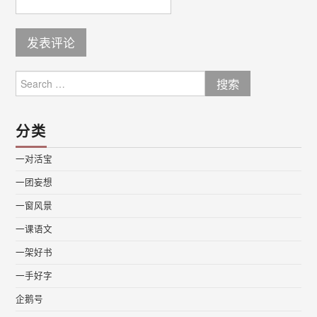
Search
for:
分类
一对活宝
一团妄想
一窗风景
一课语文
一架好书
一手好字
企鹅号