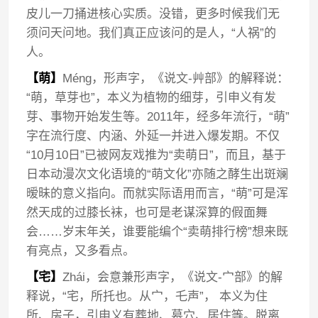
皮儿一刀捅进核心实质。没错，更多时候我们无
须问天问地。我们真正应该问的是人，“人祸”的
人。
【萌】
Méng，形声字，《说文-艸部》的解释说：
“萌，草芽也”，本义为植物的细芽，引申义有发
芽、事物开始发生等。2011年，经多年流行，“萌”
字在流行度、内涵、外延一并进入爆发期。不仅
“10月10日”已被网友戏推为“卖萌日”，而且，基于
日本动漫次文化语境的“萌文化”亦随之酵生出斑斓
暧昧的意义指向。而就实际语用而言，“萌”可是浑
然天成的过膝长袜，也可是老谋深算的假面舞
会……岁末年关，谁要能编个“卖萌排行榜”想来既
有亮点，又多看点。
【宅】
Zhái，会意兼形声字，《说文-宀部》的解
释说，“宅，所托也。从宀，乇声”， 本义为住
所、房子，引申义有葬地、墓穴、居住等。脱离