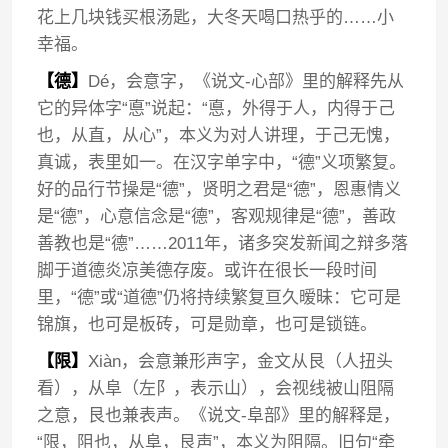
花上几块钱买根汤匙，大冬天喝口热乎的……小
幸福。
【德】
Dé，会意字，《说文-心部》里的解释先从
它的异体字“悳”说起：“悳，外得于人，内得于己
也，从直，从心”，本义为对人讲理，于己无愧，
真诚，表里如一。在汉字单字中，“德”义项繁复。
好的品行节操是“德”，贤明之君是“德”，恩惠情义
是“德”，心意信念是“德”，客观规律是“德”，善政
善教也是“德”……2011年，诸多突发新闻之辩多落
脚于道德炎凉美德存废。或许在很长一段时间
里，“德”或“道德”仍将持续繁复亘久暧昧：它可是
锦旗，也可是板砖，可是勋章，也可是锁链。
【限】
Xiàn，会意兼形声字，金文从艮（人扭头
看），从阜（左阝，表示山），会视线被山阻隔
之意，艮也兼表声。《说文-阜部》里的解释是，
“限，阻也，从阜，艮声”，本义为阻隔。旧句“牵