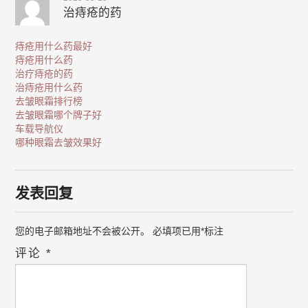
治痔疮的药
痔疮用什么药最好
痔疮用什么药
治疗痔疮的药
治痔疮用什么药
去皱眼霜排行榜
去皱眼霜哪个牌子好
车载导航仪
哪种眼霜去皱效果好
发表回复
您的电子邮箱地址不会被公开。
必填项已用
*
标注
评论
*