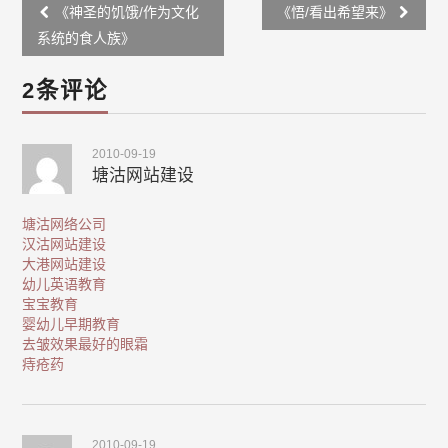
Post
《神圣的饥饿/作为文化
《悟/看出希望来》
navigation
系统的食人族》
2条评论
2010-09-19
塘沽网站建设
塘沽网络公司
汉沽网站建设
大港网站建设
幼儿英语教育
宝宝教育
婴幼儿早期教育
去皱效果最好的眼霜
痔疮药
2010-09-19