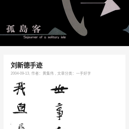
刘新德手迹
2004-09-13
, 作者：
黄集伟
,
文章分类：
一手好字