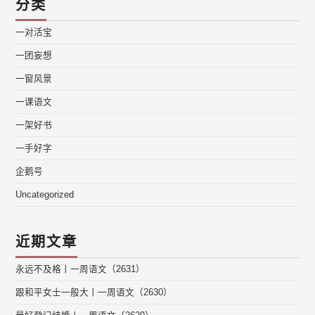
分类
一对活宝
一团妄想
一窗风景
一课语文
一架好书
一手好字
企鹅号
Uncategorized
近期文章
永远不及格丨一周语文（2631）
跟和平女士一般大丨一周语文（2630）