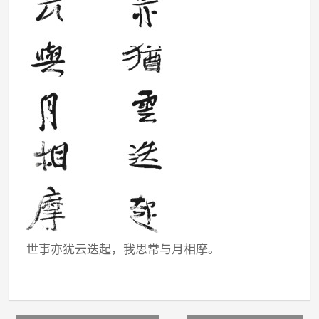
世事亦犹云迭起，我思常与月相摩。