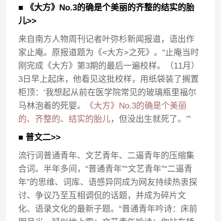
■ 《大方》No.3的确是个美丽的齐整的结实的胎
儿>>
来自南方人物周刊记者叶弥杉新闻报道，语出作
家止庵。原报道题为《<大方>之死》。“止庵当时
刚完成《大方》第3期的最后一遍校样。（11月）
3日早上起床，他看见这批校样，用纸袋装了搁置
柜顶：‘我想起从前在医学院常见的玻璃瓶里福尔
马林泡着的死婴。
《大方》No.3的确是个美丽
的、齐整的、结实的胎儿
，但没出生就死了。’”
■ 普文二>>
流行词普通青年、文艺青年、二逼青年的压缩集
合词。半年多间，“普通青年”“文艺青年”“二逼青
年”的思维、词库、语感异同成为网友持续热衷探
讨、争议乃至互相调侃的话题，并成为碎片文
化、语录文化的最新子题。“普通青年吟诗：床前