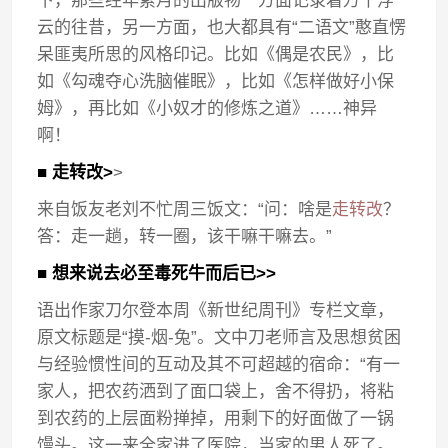
下，那些经年累月的出版物一方面记录着万千浮
云的往昔，另一方面，也大都具有“二语文”憨直愣
呆匪夷所思的风格印记。比如《偶是农民》，比
如《勾魂夺心洗脑催眠》，比如《怎样做好小保
姆》，再比如《小奴才的修炼之道》……神异
啊！
■ 走转改>
>
来自饭友老刘不忙周三饭文：“问：啥是
走转改
？
答：走一趟，转一圈，该干嘛干嘛去。”
■ 想来说去必至毒死牛而后已>>
语出作家刀尔登本周《新世纪周刊》专栏文章，
原文标题是“摸-烟-兔”。文中刀老师言及思想贫困
与经验惯性间的互动及其不可超越的宿命：“有一
家人，把农药洒到了面口袋上，舍不得扔，将粘
到农药的上层面粉掸掉，用剩下的好面做了一锅
馒头。这一来全家进了医院，当家的男人死了。