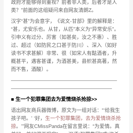
政府才能够得到重视？前者非人类，后者才是人
类？”前面的这组疑问来自网友清朗Z。
汉字“甚”为会意字，《说文-甘部》里的解释是：
“甚，尤安乐也。从甘，从匹”本义为“异常安乐”。
引申义有过分、厉害（如甚矣，汝之不惠）、胜
过、超过（如防民之口甚于防川）、深入（如好
读书不求甚解）非常、很（如宋人有酤酒者，升
概甚平，遇客甚谨，为酒甚美，县帜甚高著，然
而不售，酒酸）。
—————————————————————
————————————————————
■ 生一个犯罪集团去为爱情烧杀抢掠>>
语出网友商兵器微博，原文为一组对话：“‘给我生
孩子吧。’ ‘好，
生一个犯罪集团，去为爱情烧杀抢
掠
。’”网友CMissPanda在留言里说：“为爱情。真