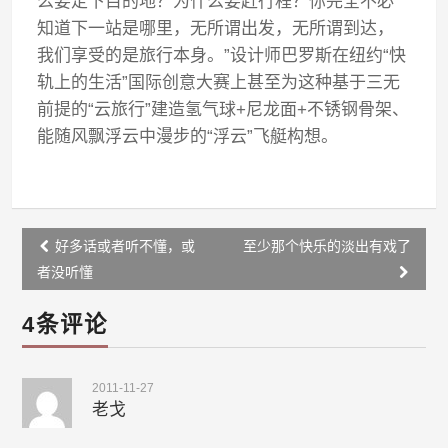
么要定下目的地？为什么要赶行程？你完全不必
知道下一站是哪里，无所谓出发，无所谓到达，
我们享受的是旅行本身。”设计师巴罗斯在纽约“快
轨上的生活”国际创意大赛上甚至为这种基于三无
前提的“云旅行”建造氢气球+尼龙面+不锈钢骨架、
能随风飘浮云中漫步的“浮云”飞艇构想。
Post
好多话或者听不懂，或
至少那个快乐的淡出有戏了
navigation
者没听懂
4条评论
2011-11-27
老戈