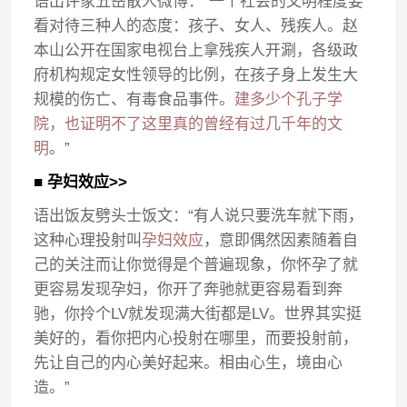
语出评家五岳散人微博：“一个社会的文明程度要
看对待三种人的态度：孩子、女人、残疾人。赵
本山公开在国家电视台上拿残疾人开涮，各级政
府机构规定女性领导的比例，在孩子身上发生大
规模的伤亡、有毒食品事件。
建多少个孔子学
院，也证明不了这里真的曾经有过几千年的文
明
。”
■ 孕妇效应>>
语出饭友劈头士饭文：“有人说只要洗车就下雨，
这种心理投射叫
孕妇效应
，意即偶然因素随着自
己的关注而让你觉得是个普遍现象，你怀孕了就
更容易发现孕妇，你开了奔驰就更容易看到奔
驰，你拎个LV就发现满大街都是LV。世界其实挺
美好的，看你把内心投射在哪里，而要投射前，
先让自己的内心美好起来。相由心生，境由心
造。”