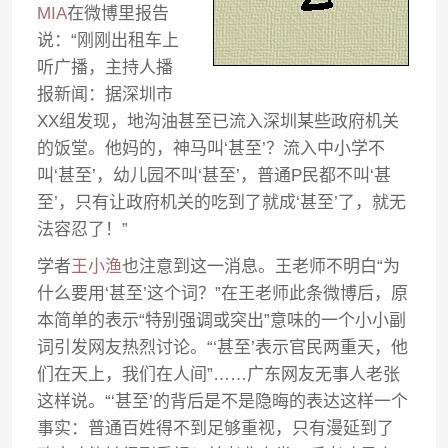
MIA
在微博里报告
说：“刚刚出租车上
听广播，主持人播
报新闻：据深圳市
XX组发现，地沟油甚至已流入深圳某些政府机关
的饭堂。他妈的，神马叫‘甚至’？流入中小学不
叫‘甚至’，幼儿园不叫‘甚至’，普通P民都不叫‘甚
至’，只有让政府机关的吃到了就成‘甚至’了，就无
法容忍了！”
学者
王小渔
也注意到这一消息。王老师不明白“为
什么要用‘甚至’这个词？”在王老师此条微博后，原
本简单的表示“特别强调或突出”意味的一个小小副
词引发网友热烈讨论。“‘甚至’表示官民两重天，他
们在天上，我们在人间”……广东网友无事人老张
这样说。“‘甚至’的背后是不是隐晦的表达这样一个
事实：普通百姓得不到足够重视，只有漫延到了