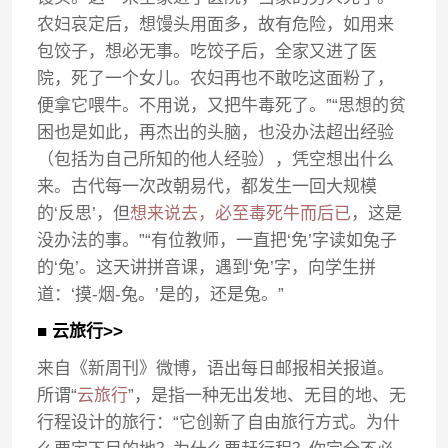
农妇哀定后，想馒头用面多，故有危险，如用来
包饺子，想必无事。吃饺子后，全家又进了医
院，死了一个女儿。农妇再也不敢吃这面粉了，
便拿它喂牛。不用说，又把牛毒死了。”“思想的贫
困也是如此，再杰出的头脑，也没办法超出经验
（包括为自己所知的他人经验），凭空想出什么
来。古代每一次改朝易代，都发生一回大规模
的‘反思’，但
想来说去，必至毒死牛而后已
，这是
没办法的事。”“有位教师，一直把‘免’字读如兔子
的‘兔’。这天讲拼音课，遇到‘免’字，向学生拼
道：‘摸-烟-兔。’是的，还是兔。”
■ 云旅行>>
来自《新周刊》微博，语出每日邮报相关报道。
所谓“
云旅行
”，是指一种无出发地、无目的地、无
行程设计的旅行：“它创新了自由旅行方式。为什