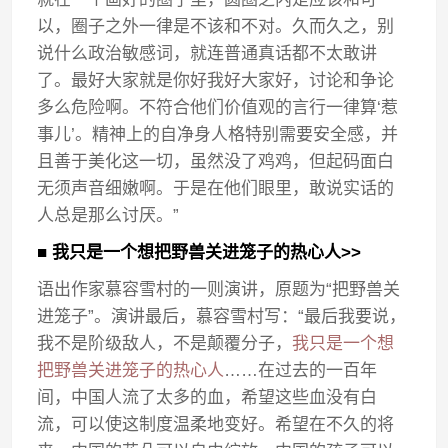
以，圈子之外一律是不该和不对。久而久之，别
说什么政治敏感词，就连普通真话都不太敢讲
了。最好大家就是你好我好大家好，讨论和争论
多么危险啊。不符合他们价值观的言行一律算‘惹
事儿’。精神上的自净身人格特别需要安全感，并
且善于美化这一切，虽然没了鸡鸡，但起码面白
无须声音细嫩啊。于是在他们眼里，敢说实话的
人总是那么讨厌。”
■ 我只是一个想把野兽关进笼子的热心人>>
语出作家慕容雪村的一则演讲，原题为“把野兽关
进笼子”。演讲最后，慕容雪村写：“最后我要说，
我不是阶级敌人，不是颠覆分子，
我只是一个想
把野兽关进笼子的热心人
……在过去的一百年
间，中国人流了太多的血，希望这些血没有白
流，可以使这制度温柔地变好。希望在不久的将