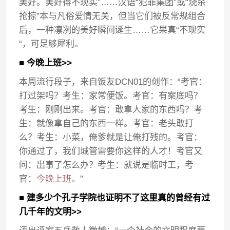
美好。美好得不现实”……汉语“犯罪集团”或“烧杀
抢掠”本与凡俗爱情无关，但当它们被反常规组合
后，一种凛冽的美好瞬间诞生……它果真“不现实
“，可足够犀利。
■ 今晚上班>>
本周流行段子，来自饭友DCN01的创作：“考官：
打过架吗？考生：家常便饭。考官：有案底吗？
考生：刚刚出来。考官：敢拿人家的东西吗？考
生：就像拿自己的东西一样。考官：老头敢打
么？考生：小菜，俺爹就是让俺打残的。考官：
你通过了，我们城管需要你这样的人才！考官又
问：出事了怎么办？考生：就说是临时工，考
官：
今晚上班
。”
■ 建多少个孔子学院也证明不了这里真的曾经有过
几千年的文明>>