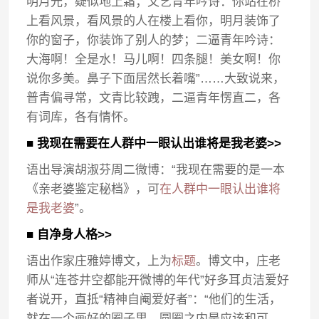
明月光，疑似地上霜；文艺青年吟诗：你站在桥
上看风景，看风景的人在楼上看你，明月装饰了
你的窗子，你装饰了别人的梦；二逼青年吟诗：
大海啊！全是水！马儿啊！四条腿！美女啊！你
说你多美。鼻子下面居然长着嘴”……大致说来，
普青偏寻常，文青比较跩，二逼青年愣直二，各
有词库，各有情怀。
■ 我现在需要在人群中一眼认出谁将是我老婆>>
语出导演胡淑芬周二微博：“我现在需要的是一本
《亲老婆鉴定秘档》，可
在人群中一眼认出谁将
是我老婆
”。
■ 自净身人格>>
语出作家庄雅婷博文，上为
标题
。博文中，庄老
师从“连苍井空都能开微博的年代”好多耳贞洁爱好
者说开，直抵“精神自阉爱好者”：“他们的生活，
就在一个画好的圈子里，圆圈之内是应该和可