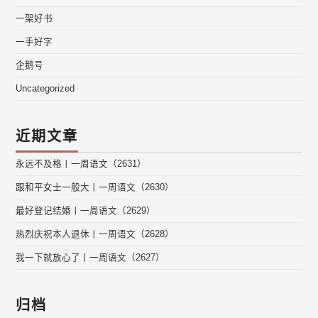
一架好书
一手好字
企鹅号
Uncategorized
近期文章
永远不及格丨一周语文（2631）
跟和平女士一般大丨一周语文（2630）
最好登记结婚丨一周语文（2629）
热烈庆祝本人退休丨一周语文（2628）
我一下就放心了丨一周语文（2627）
归档