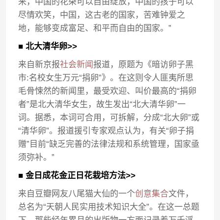
来，中国的花朵可以自由绽放，中国的孩子可以
尽情欢笑，中国，这古老的国家，苦难钟爱之
地，能够变成富足、和平而自由的国家。”
■ 北大清华卵>>
来自新京报
社会新闻
报道，原题为《暗访卵子黑
市:名校女生万元“捐卵”》。在这则令人匪夷所思
毛骨悚然的新闻里，最受欢迎、叫价最高的“捐卵
者”是北大清华女生，故生发出“北大清华卵”一
词。据悉，本词可合用，可拆解，分成“北大卵”或
“清华卵”。报道援引专家观点认为，有关“卵子捐
赠”目前“缺乏完善的法律法规和系统管理，国家亟
须弥补。”
■ 金日成花金正日花栽培方法>>
来自豆瓣网友八尾猫大仙的一个
创意集合
文件，
总名为“天朝人民实用技术知识大全”。在这一总题