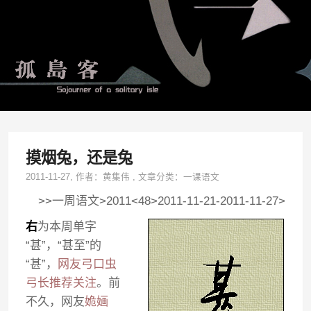
摸烟兔，还是兔
2011-11-27
, 作者：
黄集伟
,
文章分类：
一课语文
>>一周语文>2011<48>2011-11-21-2011-11-27>
右
为本周单字
“甚”，“甚至”的
“甚”，
网友弓口虫
弓长推荐关注
。前
不久，网友
姽婳