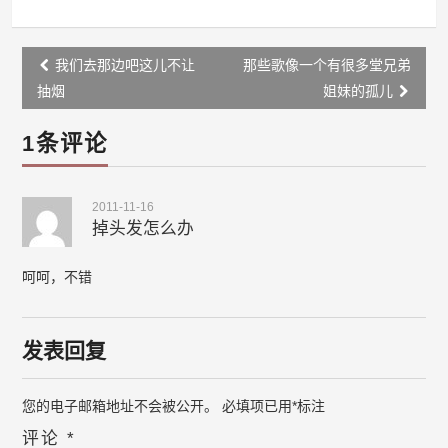
Post
我们去那边吧这儿不让
那些歌像一个有很多堂兄弟
navigation
抽烟
姐妹的孤儿
1条评论
2011-11-16
掉头发怎么办
呵呵，不错
发表回复
您的电子邮箱地址不会被公开。
必填项已用
*
标注
评论
*