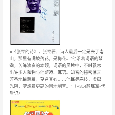
■《张枣的诗》，张枣著。
诗人最后一定是去了南
山，那里有满坡落花，是梅花。“他沿着词语的琴
键，苦练演奏的本领，词语的灵境中，不时飘忽
出许多人和物与他邂逅、耳语。知音的秘密惊喜
芳香地掩藏着，莫名其妙……他拣尽寒枝，虚掷
光阴，梦想着更高的因地制宜。”（P314颜炼军-代
后记）