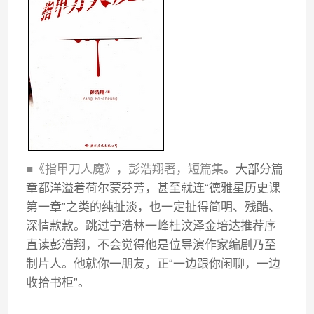
■《指甲刀人魔》，彭浩翔著，短篇集
。大部分篇
章都洋溢着荷尔蒙芬芳，甚至就连“德雅星历史课
第一章”之类的纯扯淡，也一定扯得简明、残酷、
深情款款。跳过宁浩林一峰杜汶泽金培达推荐序
直读彭浩翔，不会觉得他是位导演作家编剧乃至
制片人。他就你一朋友，正“一边跟你闲聊，一边
收拾书柜”。