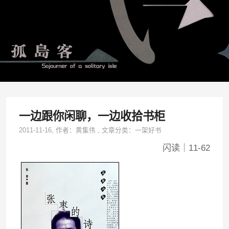
一边跟你闲聊，一边收拾书柜
2011-11-16
, 作者：
黄集伟
,
文章分类：
一架好书
闪读｜11-62