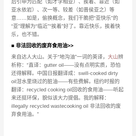
后引申为匹配（如才学相亚）、挨着、靠近（如
亚水依岩）、次一等、较差（如晋侯亚之）等
意……如是，偷换概念，我们干脆把“亚快乐”的
“亚”理解为“临近”“挨着”好了。靠近快乐，挨着快
乐，也不错。
■ 非法回收的废弃食用油>>
来自达人大山。关于“地沟油”一词的英译，
大山
辨
析称：“直译：gutter oil——没有点明实质，恐怕
还得解释。中国日报翻译成：swill-cooked dirty
oil泔水里烧过的脏油——有些费解。纽约时报的
翻译：recycled cooking oil回收的食用油——听起
来还挺环保，貌似该大力提倡。我的解释：
illegally recycled wastecooking oil 非法回收的废
弃食用油。”