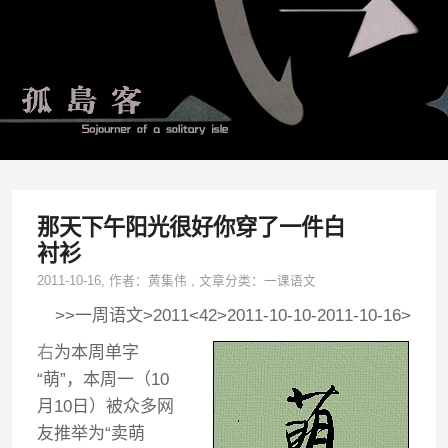
那天下午阳光很好你穿了一件白
衬衫
2011-10-16
, 作者：
黄集伟
,
文章分类：
一课语文
>>一周语文>2011<42>2011-10-10-2011-10-16>
右
为本周单字
“萌”，本周一（10
月10日）被众多网
友推举为“卖萌