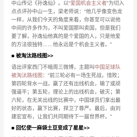
中山传记《孙逸仙》。以“
爱国机会主义者
”为切入
点点评孙中山一生，梁老师说：“他几乎像变色龙
一样，从我们今天的角度来看，你甚至可以说他
中间的许多作为，不叫爱国那叫卖国，但是我们
要了解，孙逸仙他真的是个爱国的人，只是他爱
的方法很独特……他永远是个机会主义者。”
■ 被淘汰路线图>>
语出评家西门不暗周三微博，主题叫
中国足球队
被淘汰路线图
：“前三轮必有一场生死战，惜败；
第四轮背水一战，赢了还有出线机会，输了或顽
强逼平；第五轮，理论上的出线机会，破灭；第
六轮，在无关出线的比赛中，中国球员们拿出最
好的状态，赢下比赛，捍卫了尊严。最后，由刘
建宏宣布，让我们共同期待下一届世界杯。”
■ 回忆使一麻袋土豆变成了星星>>