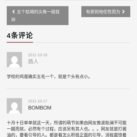
Post
五个枯竭的尖角一碰就
有原则地任性而为
navigation
碎
4条评论
2011-10-16
路人
学校的鸡蛋确实五毛一个，就是个头有点小。
2011-10-17
BOMBOM
十月十日单单就这一天，所谓的萌节如果由网友推波助澜不可能
一蹴而就，必然有个过程，应该另有其人也。。。网友就是打酱
油的，要看引导的人。都是看怎么积极正面的引导，消极震惊着