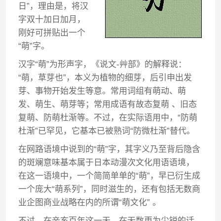
日”，理由是，将汉
字双十加日加月，
刚好可拼贴出一个
“萌”字。
汉字“萌”为形声字，《说文-艸部》的解释说：
“萌，草芽也”，本义为植物的细芽，后引申出发
芽、事物开始发生等意。常用词组有萌动、萌
发、萌生、萌芽等；常用成语有故态复萌 、旧态
复萌、防萌杜渐等。不过，在实际语用中，“防萌
杜渐”已罕见，它基本已被熟词“防微杜渐”替代。
在网路语境中说到的“萌”字，其字义乃至背后隐含
的斑斓意味基本属于日本动漫次文化用语语境，
在这一语境中，一个简简单单的“萌”，早已衍生成
一个庞大“萌系列”，同时滋生的，还有包括无数商
业企图商业战略在内的所谓“萌文化” 。
不过，在辛亥百年这一天，在无数更为尖锐的话