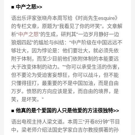
■ 中产之怒>>
语出乐评家张晓舟本周写给《时尚先生esquire》
的专栏文章，原题为“我看见了你的坏笑”。文章解
析“
中产之怒
”的生成，研判其“一边岁月静好一边
狼烟四起”的尴尬与纠结：“中产阶级在中国远远不
够壮大，因为悖论是：他们要壮大，就必须先依
附于体制，而至少目前他们依附体制的本能要远
大于改变体制的动力。”“你可以承受生活的伤害，
但不要沦为受迫害妄想狂，你可以战斗，但不能
只懂得扭打，最重要的不是中国加油，而是自由
万岁。愤怒的方向应该是爱，而自由的境界，是
笑，是坏笑。”
■ 他真的是个爱国的人只是他爱的方法很独特>>
语出电视主持人梁文道。本周三“开卷8分钟”节目
中，梁老师介绍法国史学家白吉尔教授撰著的孙