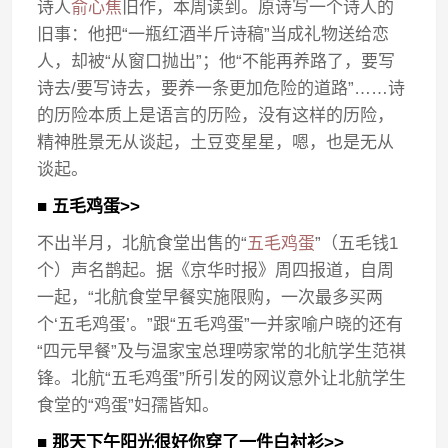
诗人
俞心焦
旧作，本周读到。原诗写一个诗人的
旧事：他把“一瓶红酒半斤诗稿”当成礼物送给恋
人，却被“从窗口抛出”；他“不能再养路了，要写
诗去/要写诗去，要养一条更加危险的道路”……诗
的历险本质上是语言的历险，没有这样的历险，
精神胜景无从谈起，土豆变星星，嗯，也是无从
谈起。
■ 五毛鸡蛋>>
不出半月，北航食堂出售的“
五毛鸡蛋
”（五毛钱1
个）声名鹊起。据《京华时报》周四报道，自周
一起，“北航食堂早餐实施限购，一次最多买两
个‘五毛鸡蛋’。”跟“五毛鸡蛋”一并家喻户晓的还有
“四元早餐”及与温家宝总理唠家常的北航学生范祺
锋。北航“五毛鸡蛋”所引发的网议意外让北航学生
食堂的“鸡蛋”妇孺皆知。
■ 那天下午阳光很好你穿了一件白衬衫>>