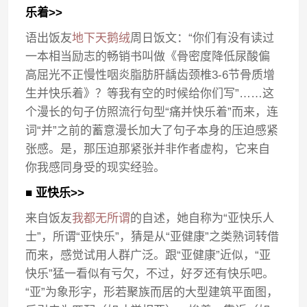
乐着>>
语出饭友
地下天鹅绒
周日饭文：“你们有没有读过
一本相当励志的畅销书叫做《骨密度降低尿酸偏
高屈光不正慢性咽炎脂肪肝龋齿颈椎3-6节骨质增
生并快乐着》？等我有空的时候给你们写”……这
个漫长的句子仿照流行句型“痛并快乐着”而来，连
词“并”之前的蓄意漫长加大了句子本身的压迫感紧
张感。是，那压迫那紧张并非作者虚构，它来自
你我感同身受的现实经验。
■ 亚快乐>>
来自饭友
我都无所谓
的自述，她自称为“亚快乐人
士”，所谓“亚快乐”，猜是从“亚健康”之类熟词转借
而来，感觉试用人群广泛。跟“亚健康”近似，“亚
快乐”猛一看似有亏欠，不过，好歹还有快乐吧。
“亚”为象形字，形若聚族而居的大型建筑平面图，