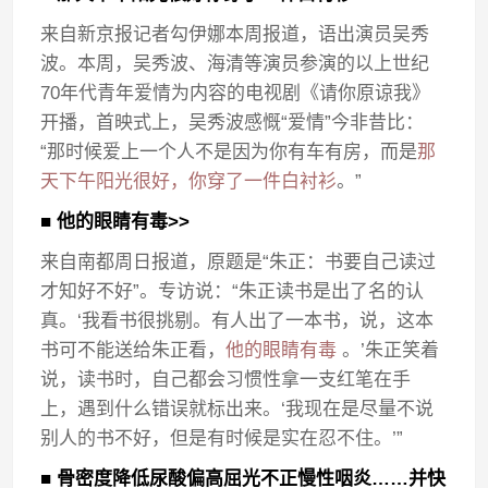
来自新京报记者勾伊娜本周报道，语出演员吴秀
波。本周，吴秀波、海清等演员参演的以上世纪
70年代青年爱情为内容的电视剧《请你原谅我》
开播，首映式上，吴秀波感慨“爱情”今非昔比：
“那时候爱上一个人不是因为你有车有房，而是
那
天下午阳光很好，你穿了一件白衬衫
。”
■ 他的眼睛有毒>>
来自南都周日报道，原题是“朱正：书要自己读过
才知好不好”。专访说：“朱正读书是出了名的认
真。‘我看书很挑剔。有人出了一本书，说，这本
书可不能送给朱正看，
他的眼睛有毒
。’朱正笑着
说，读书时，自己都会习惯性拿一支红笔在手
上，遇到什么错误就标出来。‘我现在是尽量不说
别人的书不好，但是有时候是实在忍不住。’”
■ 骨密度降低尿酸偏高屈光不正慢性咽炎……并快