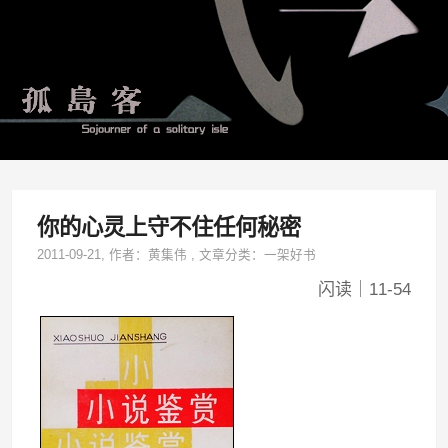
你的心灵上守不住任何秘密
2011-09-21
, 作者：
黄集伟
,
文章分类：
一架好书
闪读｜11-54