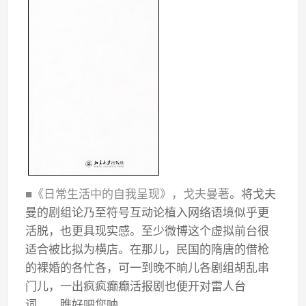
■《日常生活中的自我呈现》，戈夫曼著
。将戈夫
曼的剧组论乃至符号互动论植入网络语境似乎更
活脱，也更具现实感。至少微博这个虚拟前台很
适合被比拟为横店。在那儿，民国的隋唐的借枪
的裸婚的各忙各，可一到晚不晌儿各剧组胡乱串
门儿，一出疯疯癫癫活报剧也便开对雷人台
词……瞧好吧您呐。