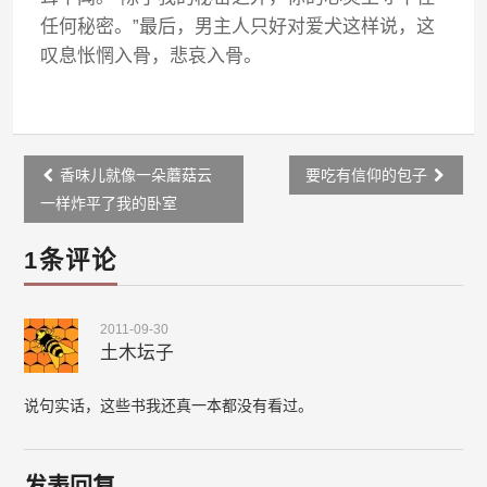
任何秘密。”最后，男主人只好对爱犬这样说，这
叹息怅惘入骨，悲哀入骨。
Post
香味儿就像一朵蘑菇云
要吃有信仰的包子
navigation
一样炸平了我的卧室
1条评论
2011-09-30
土木坛子
说句实话，这些书我还真一本都没有看过。
发表回复