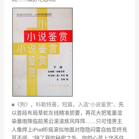
■《狗》，科勒特著，短篇，入选“小说鉴赏”。
先
以首段布局草蛇灰线精准扼要，再花大把笔墨渲
染暴雨降临前黑云滚滚疾风阵阵……只可惜男主
人像焊上iPod听摇滚似地面对隐隐闷雷自始至终充
耳不闻。“除了我的秘密之外，你的心灵上守不住