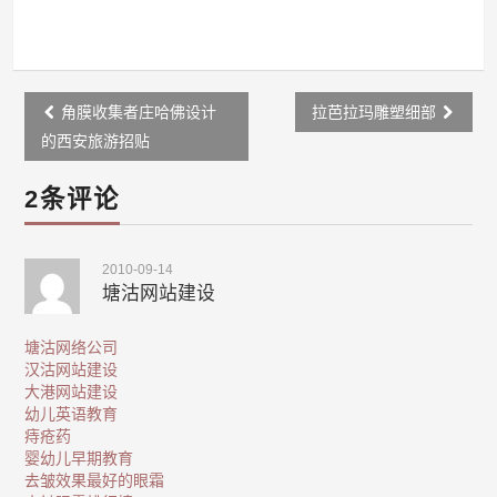
Post
角膜收集者庄哈佛设计
拉芭拉玛雕塑细部
navigation
的西安旅游招贴
2条评论
2010-09-14
塘沽网站建设
塘沽网络公司
汉沽网站建设
大港网站建设
幼儿英语教育
痔疮药
婴幼儿早期教育
去皱效果最好的眼霜