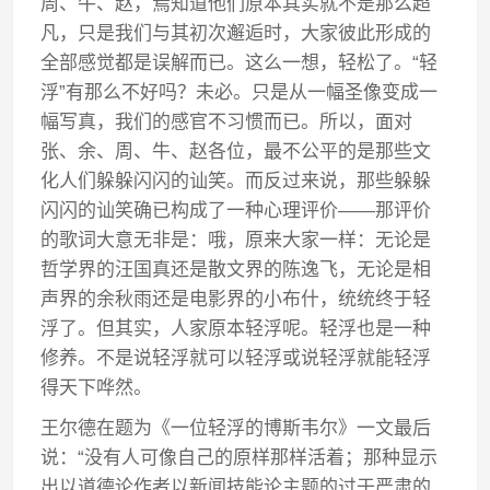
周、牛、赵，焉知道他们原本其实就不是那么超
凡，只是我们与其初次邂逅时，大家彼此形成的
全部感觉都是误解而已。这么一想，轻松了。“轻
浮”有那么不好吗？未必。只是从一幅圣像变成一
幅写真，我们的感官不习惯而已。所以，面对
张、余、周、牛、赵各位，最不公平的是那些文
化人们躲躲闪闪的讪笑。而反过来说，那些躲躲
闪闪的讪笑确已构成了一种心理评价——那评价
的歌词大意无非是：哦，原来大家一样：无论是
哲学界的汪国真还是散文界的陈逸飞，无论是相
声界的余秋雨还是电影界的小布什，统统终于轻
浮了。但其实，人家原本轻浮呢。轻浮也是一种
修养。不是说轻浮就可以轻浮或说轻浮就能轻浮
得天下哗然。
王尔德在题为《一位轻浮的博斯韦尔》一文最后
说：“没有人可像自己的原样那样活着；那种显示
出以道德论作者以新闻技能论主题的过于严肃的