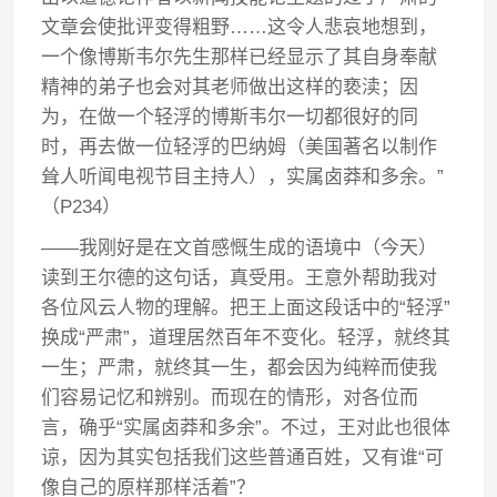
文章会使批评变得粗野……这令人悲哀地想到，
一个像博斯韦尔先生那样已经显示了其自身奉献
精神的弟子也会对其老师做出这样的亵渎；因
为，在做一个轻浮的博斯韦尔一切都很好的同
时，再去做一位轻浮的巴纳姆（美国著名以制作
耸人听闻电视节目主持人），实属卤莽和多余。”
（P234）
——我刚好是在文首感慨生成的语境中（今天）
读到王尔德的这句话，真受用。王意外帮助我对
各位风云人物的理解。把王上面这段话中的“轻浮”
换成“严肃”，道理居然百年不变化。轻浮，就终其
一生；严肃，就终其一生，都会因为纯粹而使我
们容易记忆和辨别。而现在的情形，对各位而
言，确乎“实属卤莽和多余”。不过，王对此也很体
谅，因为其实包括我们这些普通百姓，又有谁“可
像自己的原样那样活着”？