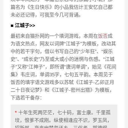
篇名为《生日快乐》的小品我估计王安忆自己都
未必还记得，可我至今几可背诵。
■ 江城子>>
最初来自猫扑网的一个填词游戏，本周在
饭否
成
为语文热点，网友以词牌“江城子”为模板，改动其
中的若干字句，借以书写自己的“少年狂”、“娱乐
史”、“成长史”乃至或大或小的迷惘与伤感。“江城
子”又称“江神子”，即所谓“唐词单调”，始见《花间
集》韦庄词，单调35字，七句五平韵。本周见于
饭否的填字语文游戏多以苏轼《江城子-乙卯正月
二十日夜记梦》和《江城子-密州出猎》为模板，
下选若干备存：
*
十年生死两茫茫，七十码，富士康。千里孤
坟，恨爹不成刚。纵使相逢应不识，罗玉凤，