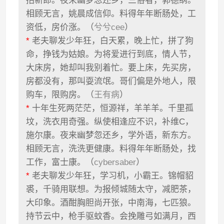
招新郎。夜来幽梦忽还乡，三俗者，郭德纲。
相顾无言，姚晨成信仰。料得年年断肠处，工
资低，房价涨。（
兮兮cee
）
*
老夫聊发少年狂，白天累，晚上忙，拼了狗
命，挣钱为姑娘。为将爱进行到底，情人节，
大床房，她却叫我别着忙。要上床，先买房，
房都没有，那叫耍流氓。哥们偏是外地人，限
购车，限购房。（
王有病
）
*
十年生死两茫茫，恒源祥，羊羊羊。千里孤
坟，洗衣用奇强。纵使相逢应不识，补维C，
施尔康。夜来幽梦忽还乡，学外语，新东方。
相顾无言，洗洗更健康。料得年年断肠处，找
工作，富士康。（
cybersaber
）
*
老夫聊发少年狂，学习机，小霸王。锦帽貂
裘，千骑用联想。为报倾城随太守，减肥茶，
大印象。酒酣胸胆尚开张，中南海，七匹狼。
持节云中，枪手驱蚊香。会挽雕弓如满月，西