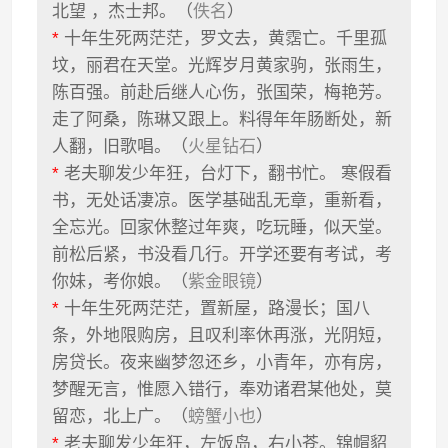
北望 ，杰士邦。（
佚名
）
*
十年生死两茫茫，罗文去，黄霑亡。千里孤
坟，丽君在天堂。光辉岁月黄家驹，张雨生，
陈百强。前赴后继人心伤，张国荣，梅艳芳。
走了阿桑，陈琳又跟上。料得年年肠断处，新
人翻，旧歌唱。（
火星钻石
）
*
老夫聊发少年狂，台灯下，翻书忙。 寒假看
书，无处话凄凉。医学基础乱无章，重新看，
全忘光。回家休整过年爽，吃玩睡，似天堂。
前松后紧，书没看几行。开学还要有考试，考
你妹，考你娘。（
紫金眼镜
）
*
十年生死两茫茫，置新屋，路漫长；国八
条，外地限购房，且叹利率休再涨，光阴短，
房贷长。夜来幽梦忽还乡，小青年，亦有房，
梦醒无言，惟愿入错行，奉劝诸君某他处，莫
留恋，北上广。（
螃蟹小也
）
*
老夫聊发少年狂，左饭岛，右小苍。锦帽貂