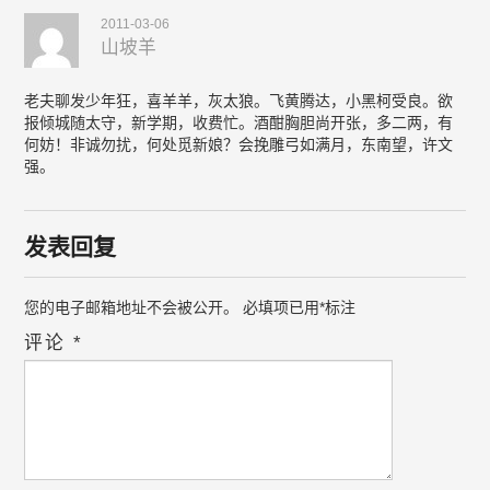
2011-03-06
山坡羊
老夫聊发少年狂，喜羊羊，灰太狼。飞黄腾达，小黑柯受良。欲
报倾城随太守，新学期，收费忙。酒酣胸胆尚开张，多二两，有
何妨！非诚勿扰，何处觅新娘？会挽雕弓如满月，东南望，许文
强。
发表回复
您的电子邮箱地址不会被公开。
必填项已用
*
标注
评论
*