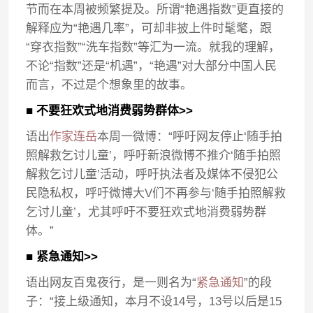
节而在本周被频繁提及。所谓“艳遇指数”更直接的
解释应为“艳遇几率”，可却非披上件时髦氅，跟
“穿衣指数”“洗车指数”等汇为一流。就我的理解，
不论“指数”还是“机遇”，“艳遇”对大部分中国人民
而言，不过是个想象里的故事。
■ 不要狂欢式地消费弱势群体>>
语出
作家连岳
本周一微博：“呼吁网友停止‘随手拍
照解救乞讨儿童’，呼吁新浪微博不推介‘随手拍照
解救乞讨儿童’活动，呼吁执法者及媒体不侵犯公
民隐私权，呼吁微博大V们不再参与‘随手拍照解救
乞讨儿童’，尤其呼吁不要狂欢式地消费弱势群
体。”
■ 紧急通知>>
语出网友百鬼夜行，是一则名为“
紧急通知
”的段
子：“接上级通知，本月不设14号，13号以后是15