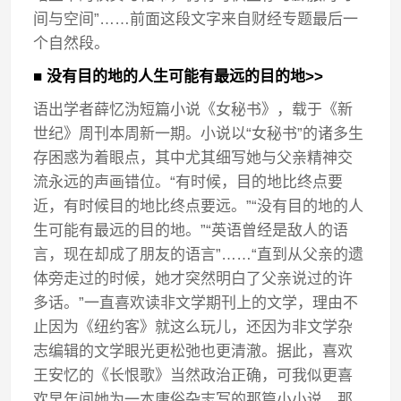
间与空间”……前面这段文字来自财经专题最后一
个自然段。
■ 没有目的地的人生可能有最远的目的地>>
语出学者薛忆沩短篇小说《女秘书》，载于《新
世纪》周刊本周新一期。小说以“女秘书”的诸多生
存困惑为着眼点，其中尤其细写她与父亲精神交
流永远的声画错位。“有时候，目的地比终点要
近，有时候目的地比终点要远。”“没有目的地的人
生可能有最远的目的地。”“英语曾经是敌人的语
言，现在却成了朋友的语言”……“直到从父亲的遗
体旁走过的时候，她才突然明白了父亲说过的许
多话。”一直喜欢读非文学期刊上的文学，理由不
止因为《纽约客》就这么玩儿，还因为非文学杂
志编辑的文学眼光更松弛也更清澈。据此，喜欢
王安忆的《长恨歌》当然政治正确，可我似更喜
欢早年间她为一本庸俗杂志写的那篇小小说，那