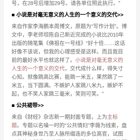
号，在28号后增加29号。请各单位照此执行。”
■ 小说是对毫无意义的人生的一个意义的交代>>
来自作家李海鹏本周博文，原题为“写作计划”。博
文中，李老师坦陈自己新近完成的小说比2010年
出版的随笔集《佛祖在一号线》“好十倍……这话
好像不该说，但我的心理感受是这样。而且我目
前的最好水平也就这样了。
小说是对毫无意义的
人生的一个意义的交代
，交代成什么样，得失寸
心知。就像跳高比赛，能跳一米五，果然跳了一
米五，当下圆满。不嫉妒人家跳八米九，嫉妒不
起，也不笑人家跳三毫米，笑则可笑。”
■ 公共裙带>>
来自《财经》杂志新一期封面专题，上为
主标
题
。专题以名噪一时的“公共情妇”李薇为线索，盘
点其神秘身世乃至人脉所缀连的多位高官，试图