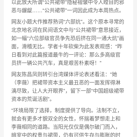
以此放大所谓“公共裙带”隐秘褶皱中令人瞠目的邪
恶与龌龊……“公共裙带”一词因此成为本周热点。
网友小题大作推荐熟词“六部炕”。这个原本寻常的
北京地名词在民间语文中与“公共裙带”意思接近，
如一幅“六位部级官员争先恐后挤在同一通大炕”画
面，滑稽无比。学者十年砍柴为此发表观感：“昨
日看到对此篇报道最牛的一评论：那么多高级官
员挤一辆公共汽车，真是艰苦朴素呀！”
网友陈昌凤则转引台湾媒体评论表述看法：“她
（李薇）把裙带资本主义最丑恶的一面发挥得淋
漓尽致，让人大开眼界”，留下一部“中国超级裙带
资本的荒诞活剧”。
“环境局限了选择，制度提供了导向。法制不立，
就会有更多才貌双全的女性，怀揣着梦想走上和
李薇相同的道路。当阳光仅仅是偶尔破门而入，
暗室中的权贵与裙带，仍有可供生存与膨胀的时