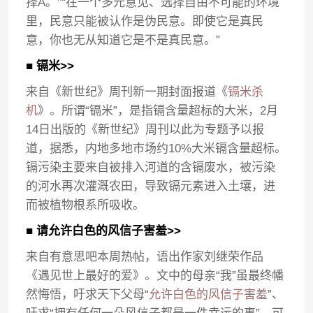
择A。”“在一个多元意见、选择自由不可能的环境
里，民意只能被认作是伪民意。即使它是真民
意，你也无从知道它是不是真民意。”
■ 镉米>>
来自《新世纪》周刊新一期封面报道《
镉米杀
机
》。所谓“镉米”，是指镉含量超标的大米，2月
14日出版的《新世纪》周刊以此为专题予以报
道，据悉，内地多地市场约10%大米镉含量超标。
镉污染主要来自被排入河道的含镉废水，被污染
的河水再次灌溉农田，导致镉元素进入土壤，进
而被植物根系所吸收。
■ 请允许白色的风信子害羞>>
来自有意思吧本周热帖，语出作家刘继荣作品
《遇见世上最好的爱》。文中的母亲“我”虽最终幡
然悔悟，吁求天下父母“
允许白色的风信子害羞
”、