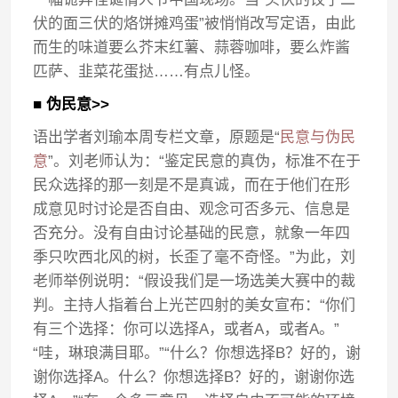
伏的面三伏的烙饼摊鸡蛋”被悄悄改写定语，由此
而生的味道要么芥末红薯、蒜蓉咖啡，要么炸酱
匹萨、韭菜花蛋挞……有点儿怪。
■ 伪民意>>
语出学者刘瑜本周专栏文章，原题是“
民意与伪民
意
”。刘老师认为：“鉴定民意的真伪，标准不在于
民众选择的那一刻是不是真诚，而在于他们在形
成意见时讨论是否自由、观念可否多元、信息是
否充分。没有自由讨论基础的民意，就象一年四
季只吹西北风的树，长歪了毫不奇怪。”为此，刘
老师举例说明：“假设我们是一场选美大赛中的裁
判。主持人指着台上光芒四射的美女宣布：“你们
有三个选择：你可以选择A，或者A，或者A。”
“哇，琳琅满目耶。”“什么？你想选择B？好的，谢
谢你选择A。什么？你想选择B？好的，谢谢你选