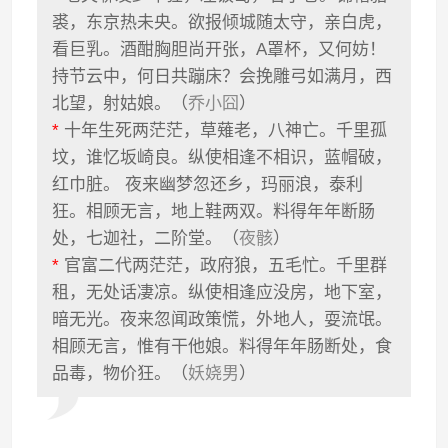
裘，东京热未央。欲报倾城随太守，亲白虎，
看巨乳。酒酣胸胆尚开张，A罩杯，又何妨！
持节云中，何日共蹦床？会挽雕弓如满月，西
北望，射姑娘。（
乔小囧
）
*
十年生死两茫茫，草薙老，八神亡。千里孤
坟，谁忆坂崎良。纵使相逢不相识，蓝帽破，
红巾脏。 夜来幽梦忽还乡，玛丽浪，泰利
狂。相顾无言，地上鞋两双。料得年年断肠
处，七迦社，二阶堂。（
夜骸
）
*
官富二代两茫茫，政府狼，五毛忙。千里群
租，无处话凄凉。纵使相逢应没房，地下室，
暗无光。夜来忽闻政策慌，外地人，耍流氓。
相顾无言，惟有干他娘。料得年年肠断处，食
品毒，物价狂。（
妖娆男
）