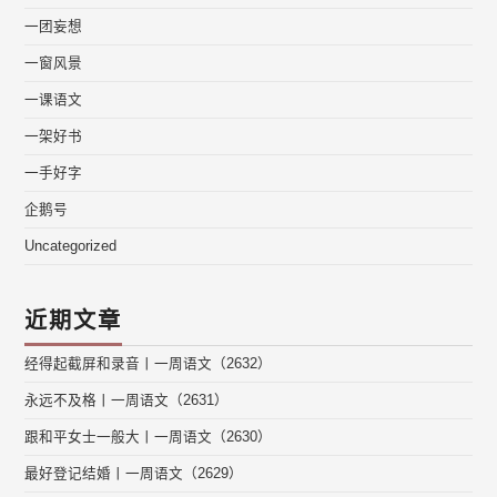
一团妄想
一窗风景
一课语文
一架好书
一手好字
企鹅号
Uncategorized
近期文章
经得起截屏和录音丨一周语文（2632）
永远不及格丨一周语文（2631）
跟和平女士一般大丨一周语文（2630）
最好登记结婚丨一周语文（2629）