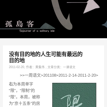
没有目的地的人生可能有最远的
目的地
2011-02-20
, 作者：
黄集伟
,
文章分类：
一课语文
>>一周语文>201108>2011-2-14-2011-2-20>
右
为本周单字
“限”，“限制”的
“限”。本周，被称
为“京十五条”的房