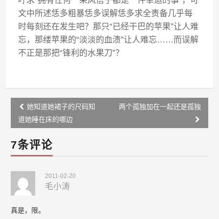
吁求“拥有任何一朵风信子都是一件幸运的事”，可
文中所述恁多粗暴恁多误解恁多求全责备几乎每
时每刻还在发生吧？那只“已经干巴的苹果”让人难
忘，那缕苹果的“淡淡的血渍”让人难忘……而误解
不正是那把“锋利的水果刀”？
Post
她知道她裙子的尺码知
两个孤独加在一起还是孤独
navigation
道她睡在床的哪边
7条评论
2011-02-20
毛小涛
真是，限。