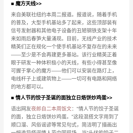
■ 魔方天线>>
来自美联社纽约本周二报道。报道说，随着手机
的普及，大型手机基站多了起来，这些顶部装有
信号发射器和其他电子设备的丑陋钢铁支架十年
来如雨后春笋大量涌现。目前，无线产业的技术
精英们正在规化一个使手机基站不复存在的未来
——至少是不会再建更多基站。该行业精英正着
眼于研发一种体积极小的天线，有些小得甚至像
可握于掌心的魔方——他们可以安装在路灯上，
电线杆子上或建筑物上——一切可有电路和网络
的地方都可以。
■ 情人节的饺子圣诞的面独立日烙饼炒鸡蛋>>
语出网友
夜郎自二本周饭文
：“情人节的饺子圣诞
的面，独立日烙饼炒鸡蛋。”这段混搭文字用到了
顺口溜、风俗谣谚等常见句式，简洁明了描画出
一幅诡异怪诞情人节中国现场。当“头伏的饺子二