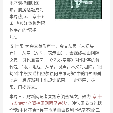
地产调控细则颁
布，购房话题成为
本周热点。“京十五
条”也被媒体称为限
购房产的“狠招
儿”。
汉字“限”为会意兼形声字，金文从艮（人扭头
看），从阜（左阝，表示山），会视线被山阻隔
之意，艮也兼表声。《说文-阜部》对“限”字的解
释是，“限，阻也，从阜，艮声。本义为阻隔。”旧
句“牵牛织女遥相望尔独何辜限河梁”中的“限”即循
此意。后逐渐引申出规定范围、一定范围、极
限、门槛等意。
本周三，财新网记者秦旭东调查撰文，题为“
京‘十
五条’房地产调控细则明显违法
”，违法细节点包括
“行政主体不合”“侵害市场自由权利”“程序不当”三