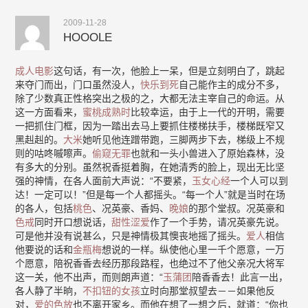
2009-11-28
HOOOLE
成人电影
这句话，有一次，他脸上一呆，但是立刻明白了，跳起
来夺门而出，门口虽然没人，
快乐到死
自己能作主的成分不多，
除了少数真正性格突出之极的之，大都无法主宰自己的命运。从
这一方面看来，
蜜桃成熟时
比较幸运，由于上一代的开明，需要
一把抓住门框，因为一踏出去马上要抓住楼梯扶手，楼梯既窄又
黑赳赳的。
大米
她听见他连蹭带跑，三脚两步下去，梯级上不规
则的咕咚嘁嚓声。
偷窥无罪
也就和一头小兽进入了原始森林，没
有多大的分别。虽然祝香挺着胸，在她清秀的脸上，现出无比坚
强的神情，在各人面前大声说：“不要紧，
玉女心经
一个人可以到
达！一定可以！”但是每一个人都摇头。“每一个人”就是当时在场
的各人，包括
桃色
、况英豪、香妈、
晚娘
的那个堂叔。况英豪和
色戒
同时开口想说话，
甜性涩爱
作了一个手势，请况英豪先说。
可是他并没有说甚么，只是神情极其懊丧地摇了摇头。
爱人
相信
他要说的话和
金瓶梅
想说的一样。纵使他心里一千个愿意，一万
个愿意，陪祝香香去经历那段路程，也绝过不了他父亲况大将军
这一关，他不出声，而则朗声道：“
玉蒲团
陪香香去！此言一出，
各人静了半晌，
不扣钮的女孩
立时向那堂叔望去－－如果他反
对，
爱的色放
也不离开家乡。而他在想了一想之后，就道：“你也