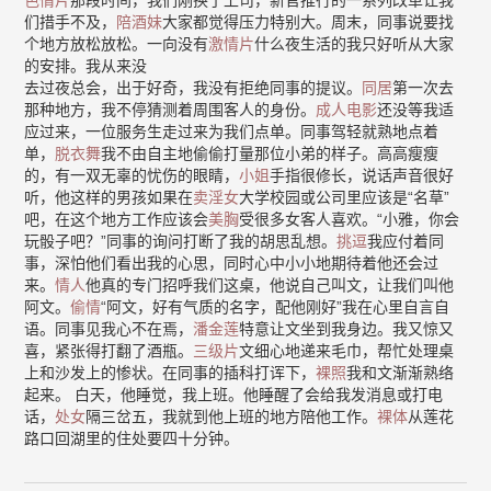
色情片
那段时间，我们刚换了上司，新官推行的一系列改革让我
们措手不及，
陪酒妹
大家都觉得压力特别大。周末，同事说要找
个地方放松放松。一向没有
激情片
什么夜生活的我只好听从大家
的安排。我从来没
去过夜总会，出于好奇，我没有拒绝同事的提议。
同居
第一次去
那种地方，我不停猜测着周围客人的身份。
成人电影
还没等我适
应过来，一位服务生走过来为我们点单。同事驾轻就熟地点着
单，
脱衣舞
我不由自主地偷偷打量那位小弟的样子。高高瘦瘦
的，有一双无辜的忧伤的眼睛，
小姐
手指很修长，说话声音很好
听，他这样的男孩如果在
卖淫女
大学校园或公司里应该是“名草”
吧，在这个地方工作应该会
美胸
受很多女客人喜欢。“小雅，你会
玩骰子吧？”同事的询问打断了我的胡思乱想。
挑逗
我应付着同
事，深怕他们看出我的心思，同时心中小小地期待着他还会过
来。
情人
他真的专门招呼我们这桌，他说自己叫文，让我们叫他
阿文。
偷情
“阿文，好有气质的名字，配他刚好”我在心里自言自
语。同事见我心不在焉，
潘金莲
特意让文坐到我身边。我又惊又
喜，紧张得打翻了酒瓶。
三级片
文细心地递来毛巾，帮忙处理桌
上和沙发上的惨状。在同事的插科打诨下，
裸照
我和文渐渐熟络
起来。 白天，他睡觉，我上班。他睡醒了会给我发消息或打电
话，
处女
隔三岔五，我就到他上班的地方陪他工作。
裸体
从莲花
路口回湖里的住处要四十分钟。