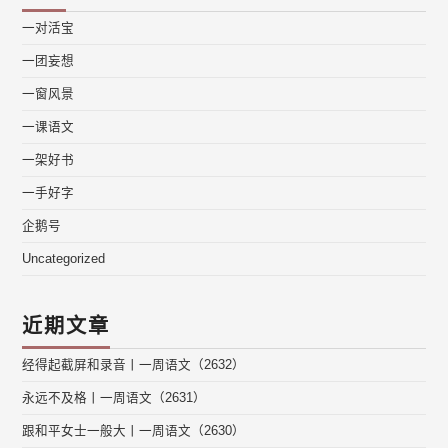
一对活宝
一团妄想
一窗风景
一课语文
一架好书
一手好字
企鹅号
Uncategorized
近期文章
经得起截屏和录音丨一周语文（2632）
永远不及格丨一周语文（2631）
跟和平女士一般大丨一周语文（2630）