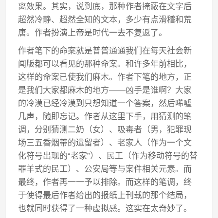
离效果。其实，说到底，那种作者掩蔽在文字后
超然冷静、超然全知的文本，多少有点滑稽和荒
唐。作者扮演上帝是时代一去不复返了。
作者笔下的命案就是普普通通我们在每天社会新
闻版都可以看见的那种命案。和许多年前相比，
这样的命案已使我们麻木。作者下笔的地方，正
是我们大家都麻木的地方——凶手是谁啊？大家
的冷漠已经冷漠到只想知道一个答案，然后唏嘘
几声，随即忘记。作者从这里下手，用猜测的笔
调，分别猜测二奶（女）、吸毒者（男，犯罪现
场三五香烟蒂的遗留者）、老家人（作为一个文
化符号出现的“老家”）、民工（作为移动符号的替
罪羊式的民工）、公安局等与案件相关元素。而
最终，作者再一一予以排除。而这样的笔调，终
于使得最后作者给出的报纸上刊载的那个结局，
也就同时获得了一种虚拟感。这实在太奇妙了。