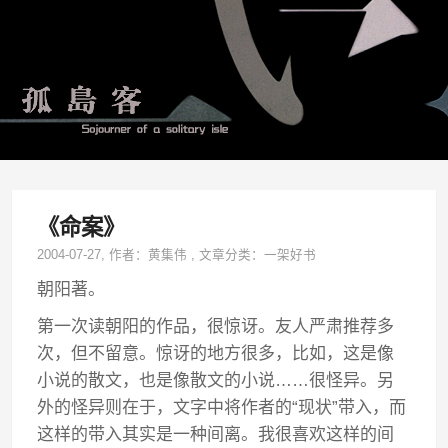
《命案》
2004-07-27
, 作者：
黄集伟
,
文章分类：
一架好书
朝阳著。
第一次读朝阳的作品，很惊讶。友人严肃推荐多
次，但不留意。惊讶的地方很多，比如，这是像
小说的散文，也是像散文的小说……很怪异。另
外的怪异则在于，文字中将作者的“现状”带入，而
这样的带入其实是一种间离。我很喜欢这样的间