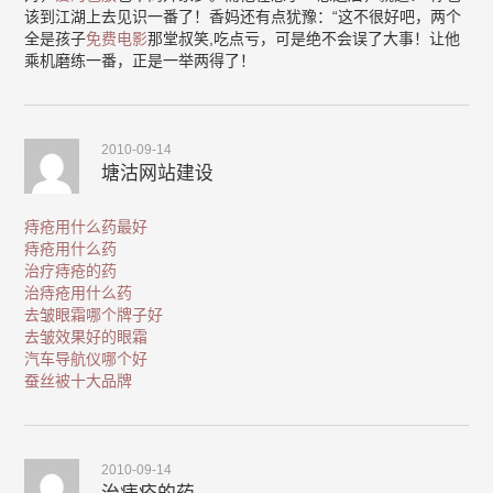
该到江湖上去见识一番了！香妈还有点犹豫：“这不很好吧，两个
全是孩子
免费电影
那堂叔笑,吃点亏，可是绝不会误了大事！让他
乘机磨练一番，正是一举两得了！
2010-09-14
塘沽网站建设
痔疮用什么药最好
痔疮用什么药
治疗痔疮的药
治痔疮用什么药
去皱眼霜哪个牌子好
去皱效果好的眼霜
汽车导航仪哪个好
蚕丝被十大品牌
2010-09-14