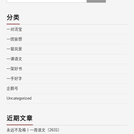
for:
分类
一对活宝
一团妄想
一窗风景
一课语文
一架好书
一手好字
企鹅号
Uncategorized
近期文章
永远不及格丨一周语文（2631）