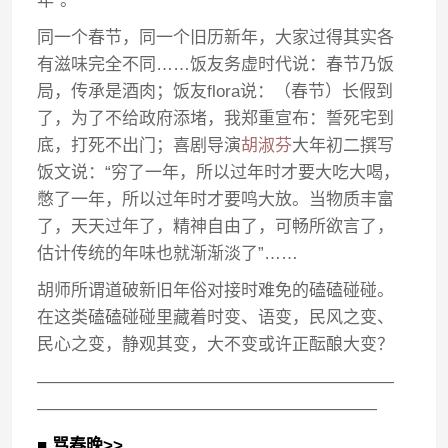
年”。
同一个春节，同一个旧历新年，大家过得其实各
有滋味完全不同……饭友务虚时代说：春节乃饭
局，传承是酒肉；饭友flora说：（春节）长假到
了，为了不给政府添堵，我郑重宣布：誓死宅到
底，打死不出门；喜剧导演
胡淑芬
大年初二撰写
饭文说：“穷了一年，所以过年时才要大吃大喝，
憋了一年，所以过年时才要鸣大放。当物质丰富
了，天天过年了，精神自由了，可畅所欲言了，
估计传统的年味也就渐渐淡了”……
胡师所谓道破新旧年俗对接时难免的磕磕碰碰。
在这类磕磕碰碰里藏着时变、语变，民风之变、
民心之变，静观其变，大不变或许正酝酿大变？
—————————————————————
————————————————————
■ 骂春晚>>