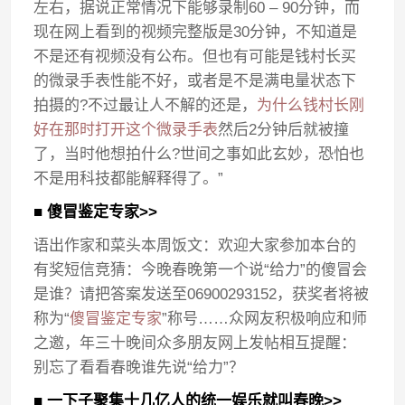
左右，据说正常情况下能够录制60 – 90分钟，而
现在网上看到的视频完整版是30分钟，不知道是
不是还有视频没有公布。但也有可能是钱村长买
的微录手表性能不好，或者是不是满电量状态下
拍摄的?不过最让人不解的还是，
为什么钱村长刚
好在那时打开这个微录手表
然后2分钟后就被撞
了，当时他想拍什么?世间之事如此玄妙，恐怕也
不是用科技都能解释得了。”
■ 傻冒鉴定专家>>
语出作家和菜头本周饭文：欢迎大家参加本台的
有奖短信竞猜：今晚春晚第一个说“给力”的傻冒会
是谁？请把答案发送至06900293152，获奖者将被
称为“
傻冒鉴定专家
”称号……众网友积极响应和师
之邀，年三十晚间众多朋友网上发帖相互提醒：
别忘了看看春晚谁先说“给力”？
■ 一下子聚集十几亿人的统一娱乐就叫春晚>>