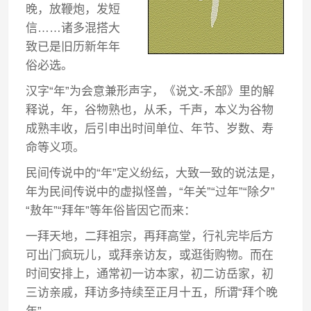
晚，放鞭炮，发短
信……诸多混搭大
致已是旧历新年年
俗必选。
汉字“年”为会意兼形声字，《说文-禾部》里的解
释说，年，谷物熟也，从禾，千声，本义为谷物
成熟丰收，后引申出时间单位、年节、岁数、寿
命等义项。
民间传说中的“年”定义纷纭，大致一致的说法是，
年为民间传说中的虚拟怪兽，“年关”“过年”“除夕”
“敖年”“拜年”等年俗皆因它而来：
一拜天地，二拜祖宗，再拜高堂，行礼完毕后方
可出门疯玩儿，或拜亲访友，或逛街购物。而在
时间安排上，通常初一访本家，初二访岳家，初
三访亲戚，拜访多持续至正月十五，所谓“拜个晚