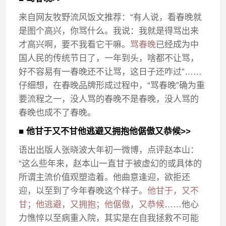
来自网友牧野流风饭文推荐：“有人说，看春晚就
是图个高兴，你骂什么。我说：我就是得骂出来
才高兴啊，要不我看它干嘛。
骂春晚
已经成为中
国人民的传统节日了，一年到头，啥都不让骂，
好不容易有一春晚还不让骂，这日子还咋过”……
仔细想，在春晚品牌形成过程中，“骂春晚”确为重
要流程之一，没人骂的春晚不是春晚，没人骂的
春晚也成不了春晚。
■ 他甘于又不甘他逃避又拥抱他倨傲又恭候>>
语出出版人张晓波大年初一微博，点评赵本山：
“这么些年来，赵本山一直甘于被虚幻的或具体的
所谓主流价值观塑造着。他曲意逢迎，欲拒还
迎，以至到了今年春晚这个样子。
他甘于，又不
甘；他逃避，又拥抱；他倨傲，又恭候
……他心
力憔悴以至病重入院，其实是在自我拯救不可能