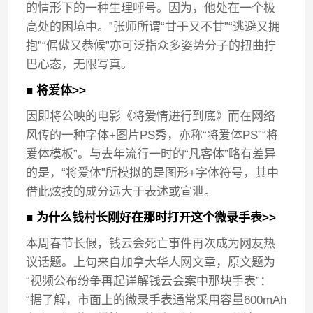
的情形下的一种生理呼号。因为，他处在一个极
高处的困境中。”张师所谓“甘于又不甘”“逃避又拥
抱”“倨傲又恭候”亦可泛指众多姿势分子的扭曲拧
巴心态，无限写真。
■ 将爱体>>
因即将公映的电影《将爱情进行到底》而在网络
风传的一种字体+图片PS秀，亦称“将爱体PS”“将
爱体模板”。与去年流行一时的“凡客体”略有差异
的是，“将爱体”所模拟的是图形+字体符号，其中
借此炫技的成分远大于表述或宣泄。
■ 为什么钱村长刚好在那时打开这个微录手表>>
本周春节长假，钱云会死亡事件再次成为网友热
议话题。上句来自加拿大华人网文章，原文题为
“视频公布纷争再起详解钱云会案中那块手表”：
“据了解，市面上的微录手表通常采用容量600mAh