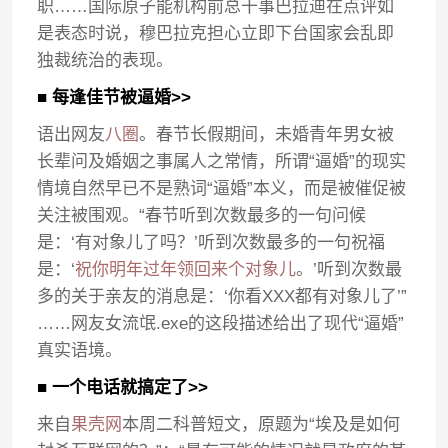
职……国际原子能机构前总干事巴拉迪在点评如
是表态时说，穆巴拉克担心立即下台国家会乱即
独裁统治的表现。
■ 每逢佳节被逼婚>>
语出网友
八圈
。春节长假期间，未婚青年男女被
长辈问及婚姻之事属人之常情，所谓“逼婚”的现实
情境自然早已不是熟词“逼婚”本义，而是被催促被
关注被围观。“春节听到次数最多的一句问候
是：‘有对象儿了吗？’听到次数最多的一句祝福
是：‘
祝你明年过年领回来个对象儿
。’听到次数最
多的关于亲友的消息是：‘你看XXX都有对象儿了’”
……网友女流氓.exe的这段描述给出了现代“逼婚”
真实语境。
■ 一个电话就搞定了>>
来自
果壳网
本周二科普短文，原题为“埃及是如何