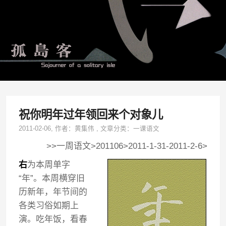
祝你明年过年领回来个对象儿
2011-02-06
, 作者：
黄集伟
,
文章分类：
一课语文
>>一周语文>201106>2011-1-31-2011-2-6>
右
为本周单字
“年”。本周横穿旧
历新年，年节间的
各类习俗如期上
演。吃年饭，看春