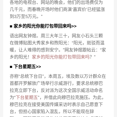
各地的电视台、网站的晚会，他们的出场费仅为
几千元，而春晚开场时他们商演‘嘉宾价’已经猛涨
到3万至5万元。”
■ 家乡的阳光你能打包带回来吗>>
语出网友钟煜。周三大年三十，网友小石头三颗
在微博贴图大秀家乡和煦阳光：“阳光，斑驳而温
暖，让人难得的感到安宁。”网友钟煜跟帖云：“家
乡的阳光！
家乡的阳光你能打包带回来吗
？”
■ 下台星期五>>
亦称“总统下台日”，本周五，埃及数以万计群众在
首都开罗解放广场举行示威游行，要求总统穆巴
拉克立即下台，反对派为这次全国示威活动命名
为“
下台星期五
”，并借此向穆巴拉克施压。为此，
穆巴拉克在接受美国传媒采访时表示自己愿意下
台，但担心国家陷入混乱，所以不能现在辞