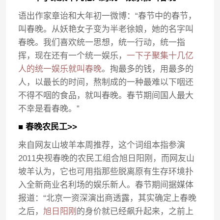
语出作家章诒和大年初一微博：“春节中的春节，
叫春晚。从妖艳女子变为半老徐娘，她的名字叫
春晚。我们喜欢统一思想，统一行动，统一指
挥，现在还有一个统一娱乐，
一下子聚集十几亿
人的统一娱乐就叫春晚
。掏最多的钱，用最多的
人，以最长的时间，熬制成的一种最难以下咽还
不得不咽的食品，就叫春晚。春节期间国人最大
不幸是看春晚。”
■ 春晚农民工>>
来自网友山坡羊本周推荐，这个词组本指参演
2011央视春晚的农民工组合旭日阳刚，而网友山
坡羊认为，它也可用指那些脱离原有生存环境扑
入全新商业名利场的娱乐新人。春节期间据媒体
报道：“北京一资深演出商透露，其实确定上春晚
之后，
旭日阳刚
的身价就已经飙升起来，之前上