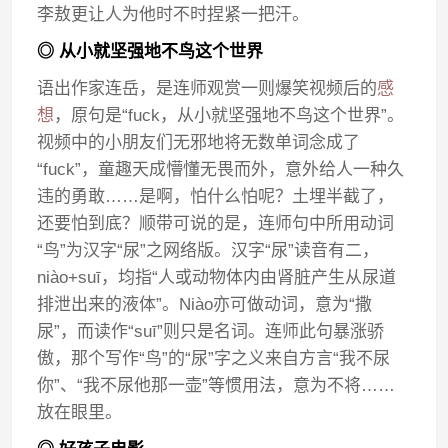
李敖更让人为他时不时捏紧一把汗。
◎ 从小就坚强地不鸟这个世界
语出作家连岳，是连师观赏一则爆笑视频后的
感
想
，原句是“fuck，从小就坚强地不鸟这个世界”。
视频中的小朋友们无邪地将无数单词念成了
“fuck”，童趣天成懵懂无畏而外，意外给人一种久
违的勇敢……是啊，怕什么怕呢？土埋半截了，
还要怕到底？顺带可说的是，连师句中所用动词
“鸟”为汉字“尿”之网络版。汉字“尿”读音有二，
niào+suī，均指“人或动物体内由肾脏产生从尿道
排泄出来的液体”。Niào亦可做动词，意为“撒
尿”，而读作“suī”则只是名词。连师此句暴涨骄
傲，那个写作“鸟”的“尿”字之义来自方言“我不尿
你”、“我不尿他那一壶”等惯用法，意为不将……
放在眼里。