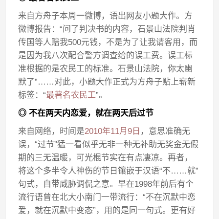
来自方舟子本周一微博，语出网友小题大作。方
微博报告：“问了判决书的内容，石景山法院判肖
传国等人赔我500元钱，不是为了让我请客用，而
是因为我八次配合警方调查给的误工费。误工标
准根据的是农民工的标准。石景山法院，你太幽
默了”……对此，小题大作正式为方舟子贴上崭新
标签：“
最著名农民工
”。
◎ 不在两天内恋爱，就在两天后过节
来自网络，时间是
2010年11月9日
，意思准确无
误，“过节”猛一看似乎无非一种无补助无奖金无假
期的三无温暖，可光棍节实在有点凄凉。再者，
将这个多半令人神伤的节日镶嵌于汉语“不……就”
句式，自带威胁调侃之意。早在1998年前后有个
流行语曾在北大小南门一带流行：“不在沉默中恋
爱，就在沉默中变态”，用的是同一句式。更有好