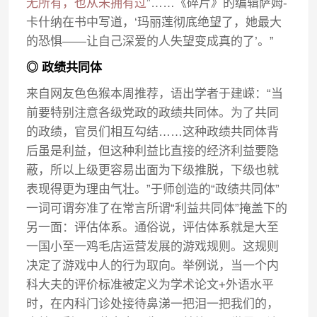
无所有，也从未拥有过
”……《碎片》的编辑萨姆-
卡什纳在书中写道，‘玛丽莲彻底绝望了，她最大
的恐惧——让自己深爱的人失望变成真的了’。”
◎ 政绩共同体
来自网友色色猴本周推荐，语出学者于建嵘：“当
前要特别注意各级党政的政绩共同体。为了共同
的政绩，官员们相互勾结……这种政绩共同体背
后虽是利益，但这种利益比直接的经济利益要隐
蔽，所以上级更容易出面为下级推脱，下级也就
表现得更为理由气壮。”于师创造的“政绩共同体”
一词可谓夯准了在常言所谓“利益共同体”掩盖下的
另一面：评估体系。通俗说，评估体系就是大至
一国小至一鸡毛店运营发展的游戏规则。这规则
决定了游戏中人的行为取向。举例说，当一个内
科大夫的评价标准被定义为学术论文+外语水平
时，在内科门诊处接待鼻涕一把泪一把我们的，