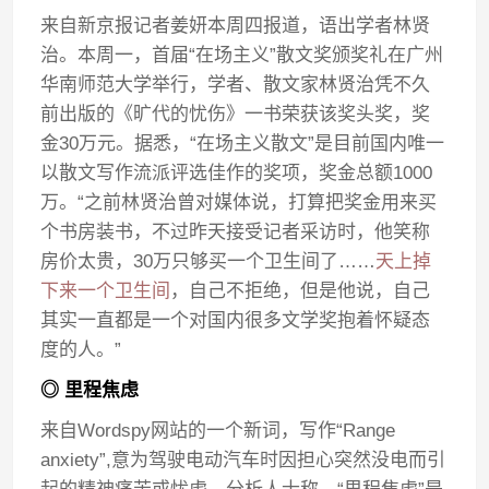
来自新京报记者姜妍本周四报道，语出学者林贤
治。本周一，首届“在场主义”散文奖颁奖礼在广州
华南师范大学举行，学者、散文家林贤治凭不久
前出版的《旷代的忧伤》一书荣获该奖头奖，奖
金30万元。据悉，“在场主义散文”是目前国内唯一
以散文写作流派评选佳作的奖项，奖金总额1000
万。“之前林贤治曾对媒体说，打算把奖金用来买
个书房装书，不过昨天接受记者采访时，他笑称
房价太贵，30万只够买一个卫生间了……
天上掉
下来一个卫生间
，自己不拒绝，但是他说，自己
其实一直都是一个对国内很多文学奖抱着怀疑态
度的人。”
◎ 里程焦虑
来自Wordspy网站的一个新词，写作“Range
anxiety”,意为驾驶电动汽车时因担心突然没电而引