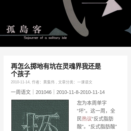
再怎么掷地有坑在灵魂界我还是
个孩子
2010-11-14
, 作者：
黄集伟
,
文章分类：
一课语文
一周语文｜201046｜2010-11-8-2010-11-14
左
为本周单字
“坏”。这一周，全
民
热议
“反式脂肪
酸”。“反式脂肪酸”