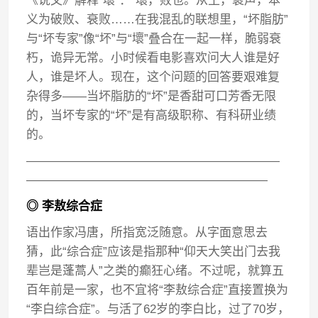
《说文》解释“壞”：“壞，败也。从土，褱声，本
义为破败、衰败……在我混乱的联想里，“坏脂肪”
与“坏专家”像“坏”与“壞”叠合在一起一样，脆弱衰
朽，诡异无常。小时候看电影喜欢问大人谁是好
人，谁是坏人。现在，这个问题的回答要艰难复
杂得多——当坏脂肪的“坏”是香甜可口芳香无限
的，当坏专家的“坏”是有高级职称、有科研业绩
的。
—————————————————————
————————————————————
◎ 李敖综合症
语出作家冯唐，所指宽泛随意。从字面意思去
猜，此“综合症”应该是指那种“仰天大笑出门去我
辈岂是蓬蒿人”之类的癫狂心绪。不过呢，就算五
百年前是一家，也不宜将“李敖综合症”直接置换为
“李白综合症”。与活了62岁的李白比，过了70岁，