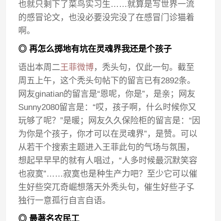
也就只剩下了菜鸟实习生……就算是写世界一流
的感冒论文，也没必要没完没了在感冒门诊猫着
啊。
◎ 再怎么掷地有坑在灵魂界我还是个孩子
语出本周二
王菲微博
，秃头句，仅此一句。截至
周五上午，这个秃头句帖下的留言已有2892条。
网友ginatian的留言是“恩呢，你是”，是亲；网友
Sunny2080留言是：“哎，孩子啊，什么时候你又
玩够了呢？”是暖；网友久久保险柜的留言是：“因
为你是个孩子，你才可以在灵魂界”，是赞。可以
从若干个搜索主题进入王菲此句的气场与氛围，
想起早早早的就有人唱过，“人多时候最沉默笑容
也寂寞”……寂寞也是种生产力吧？至少它可以催
生好些突兀奇崛想落天外秃头句，催生好些孑孓
独行一意孤行自言自语。
◎ 最著名农民工