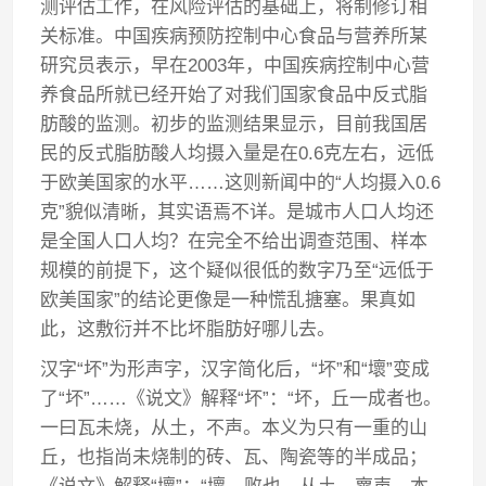
测评估工作，在风险评估的基础上，将制修订相
关标准。中国疾病预防控制中心食品与营养所某
研究员表示，早在2003年，中国疾病控制中心营
养食品所就已经开始了对我们国家食品中反式脂
肪酸的监测。初步的监测结果显示，目前我国居
民的反式脂肪酸人均摄入量是在0.6克左右，远低
于欧美国家的水平……这则新闻中的“人均摄入0.6
克”貌似清晰，其实语焉不详。是城市人口人均还
是全国人口人均？在完全不给出调查范围、样本
规模的前提下，这个疑似很低的数字乃至“远低于
欧美国家”的结论更像是一种慌乱搪塞。果真如
此，这敷衍并不比坏脂肪好哪儿去。
汉字“坏”为形声字，汉字简化后，“坏”和“壞”变成
了“坏”……《说文》解释“坏”：“坏，丘一成者也。
一曰瓦未烧，从土，不声。本义为只有一重的山
丘，也指尚未烧制的砖、瓦、陶瓷等的半成品；