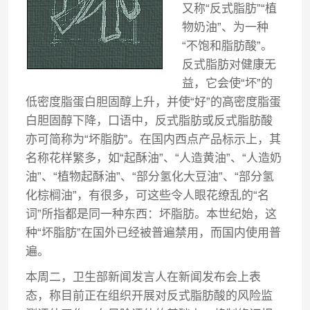
又称“反式脂肪”“植
物奶油”、为一种
“不饱和脂肪酸”。
反式脂肪对健康无
益，它会使“坏”的
低密度脂蛋白胆固醇上升，并使“好”的高密度脂蛋
白胆固醇下降，口语中，反式脂肪或反式脂肪酸
亦可简称为“坏脂肪”。在国内西点产品标示上，其
名称花样繁多，如“起酥油”、“人造黄油”、“人造奶
油”、“植物起酥油”、“部分氢化大豆油”、“部分氢
化棕榈油”，有很多，可这些令人眼花缭乱的“名
词”所指都是同一种东西：坏脂肪。本世纪始，这
种“坏脂肪”在国外已经被普遍禁用，而国内使用普
遍。
本周二，卫生部新闻发言人在新闻发布会上表
态，称目前正在组织开展对反式脂肪酸的风险监