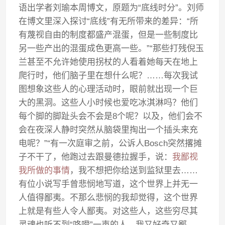
语出学者刘瑜本周博文，原题为“底线时分”。刘师
在博文里深入探讨“底线”有无所带来的差异：“所
有蔑视自由的制度都盛产混蛋，但是一些制度比
另一些产出的混蛋成色更高一些。”“那些打残倪玉
兰甚至不允许她使用拐杖的人看着她每天在地上
爬行时，他们脑子里在想什么呢？……每次我试
图想象这些人的心理活动时，眼前就出现一个巨
大的黑洞。这些人小时候也爱吃冰淇淋吗？他们
每个脚的脚趾头会不会是8个呢？以及，他们会不
会在夜深人静时突然从脑袋里掏出一个插头来充
电呢？”“有一次庭审之前，公诉人Bosch突然撂摊
子不干了，他跑过去跟曼德拉握手，说：
我鄙视
我所做的事情
，我不想把你给送到监狱里去……
有位小说写手曾悲悯地写道，这个世界上并无一
人值得鄙夷。不那么悲悯的我却觉得，这个世界
上就是有些人令人鄙夷。对这些人，这些穷尽其
灵魂也听不到“咯噔”一声的人，我又好奇又鄙