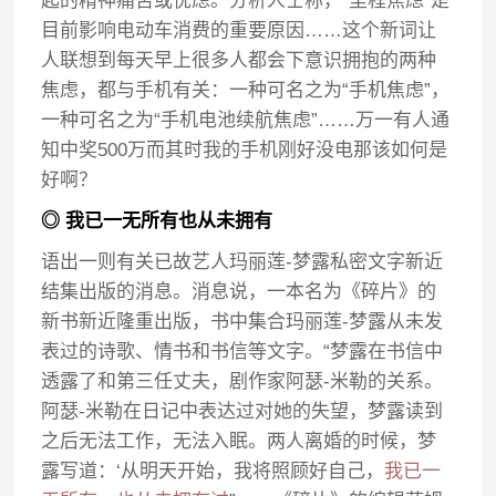
起的精神痛苦或忧虑。分析人士称，“里程焦虑”是
目前影响电动车消费的重要原因……这个新词让
人联想到每天早上很多人都会下意识拥抱的两种
焦虑，都与手机有关：一种可名之为“手机焦虑”，
一种可名之为“手机电池续航焦虑”……万一有人通
知中奖500万而其时我的手机刚好没电那该如何是
好啊？
◎ 我已一无所有也从未拥有
语出一则有关已故艺人玛丽莲-梦露私密文字新近
结集出版的消息。消息说，一本名为《碎片》的
新书新近隆重出版，书中集合玛丽莲-梦露从未发
表过的诗歌、情书和书信等文字。“梦露在书信中
透露了和第三任丈夫，剧作家阿瑟-米勒的关系。
阿瑟-米勒在日记中表达过对她的失望，梦露读到
之后无法工作，无法入眠。两人离婚的时候，梦
露写道：‘从明天开始，我将照顾好自己，
我已一