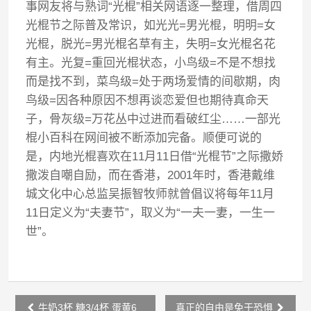
事网友将与熟词“光棍”相关网语逐一整理，借周四
光棍节之际普及常识，如光光=男光棍，明明=女
光棍，脱光=男光棍名草有主，失明=女光棍名花
有主。光复=重回光棍状态，小鸟级=不是不想找
而是找不到，菜鸟级=处于两场爱情的间歇期，肉
鸟级=因各种原因不想再谈恋爱但也期待真命天
子，骨灰级=万花丛中过进而看破红尘……一部光
棍小百科在网间被不断添加完备。顺便可说的
是，内地光棍喜欢在11月11日借“光棍节”之际撒娇
撒泼自嘲自励，而在香港，2001年时，香港戴维
城文化中心总监吴振智牧师就曾倡议将每年11月
11日定义为“夫妻节”，取义为“一夫一妻，一生一
世”。
Post
牛奶3杯 糖3/4杯 蛋黄6
真正的自由是免于恐惧