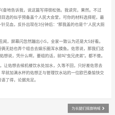
很兴奋地告诉我，说这篇写得很松弛。我读完，果然。不过
题目选的似乎预备盖个人民大会堂，可你的材料选择呢，最
针见血，反扑出现在3分钟后：“那我盖的也是个‘人民大厕
闻丑闻，屏幕闪忽然蹦出小S，全家一致认为还是大S好看。
哥俩无妨也弄个组合去娱乐圈浑水摸鱼。佐思说，那我们这
，佑想说，凭什么啊，要组的话，就叫“虫兄虎弟”。都不傻。
玩儿，让佑想去候机楼饮水处加水，久等不回，只好差佐思去
，早就加满水杯的佑想正与管理饮水站的一位欧巴桑愉快交
日语了得，论据充足。
为长腿们摇旗呐喊