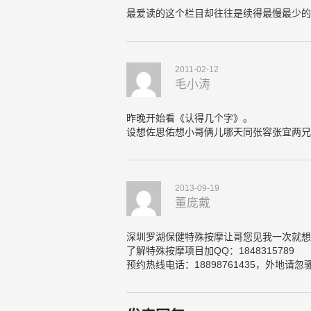
最爱读的这个栏目却往往是续得最慢最少的
2011-02-12
毛小涛
昨晚开始看《认得几个字》。
设想佐思佑想小哥俩儿哪天同张容张宜两兄
2013-09-19
董庞戴
深圳罗湖保健特殊按摩让哥您见我一次就想
了解特殊按摩项目加QQ：1848315789
预约热线电话：18898761435，外地请忽