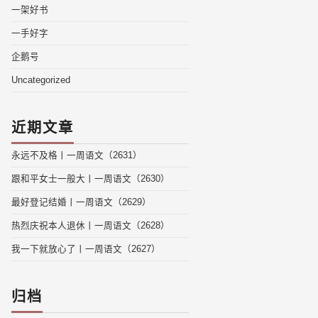
一架好书
一手好字
企鹅号
Uncategorized
近期文章
永远不及格丨一周语文（2631）
跟和平女士一般大丨一周语文（2630）
最好登记结婚丨一周语文（2629）
热烈庆祝本人退休丨一周语文（2628）
我一下就放心了丨一周语文（2627）
归档