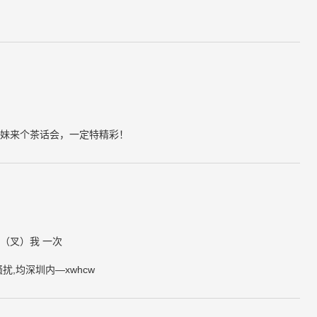
妹来个茶话会，一定特精彩！
（叉）我 一次
骚扰,均深圳内—xwhcw