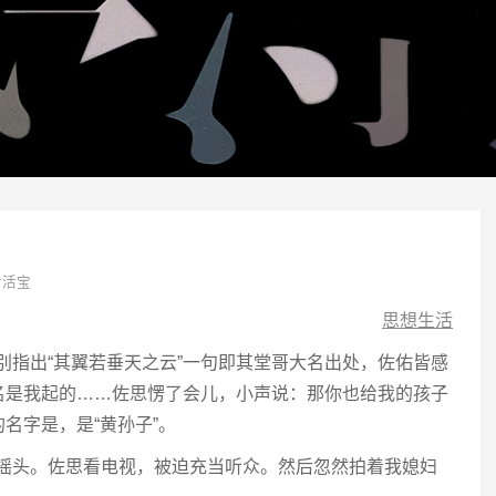
对活宝
思想生活
特别指出“其翼若垂天之云”一句即其堂哥大名出处，佐佑皆感
名是我起的……佐思愣了会儿，小声说：那你也给我的孩子
名字是，是“黄孙子”。
啧摇头。佐思看电视，被迫充当听众。然后忽然拍着我媳妇