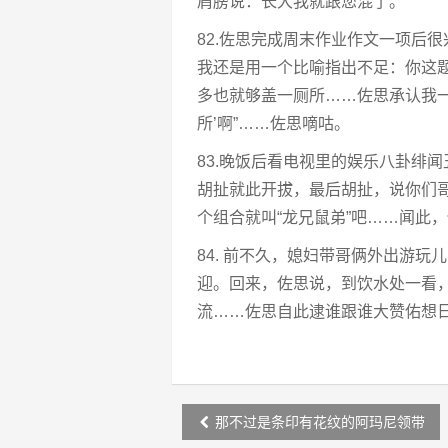
肩膀说：长大我就跟您混了。
82.佐思完成周末作业作文一项后
我还是用一个比喻指出不足：你这
多也就够盖一厕所……佐思承认我一
所’啊”……佐思嘀咕。
83.晚饭后看电视里的娱乐八卦绯
胡扯就此开拔，最后胡扯，说你们
个组合就叫“龙兄鼠弟”吧……闻此
84. 前不久，媳妇带哥俩外出游
迎。回来，佐思说，到饮水处一看
流……佐思自此逮谁跟谁大赞佑想
Post
那不过是条印有花纹的阿玛尼领带