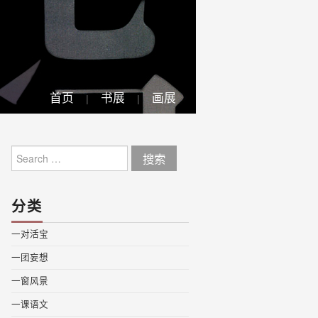
首页
书展
画展
Search
for:
分类
一对活宝
一团妄想
一窗风景
一课语文