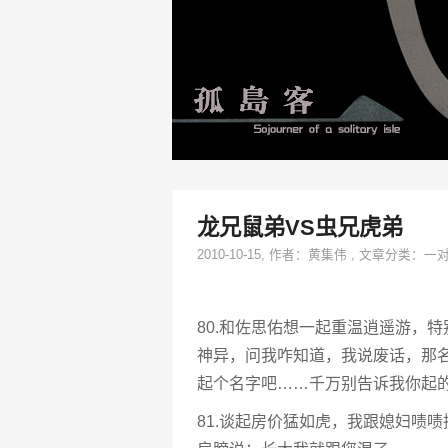
龙兄鼠弟VS虫兄虎弟
2010-10-15
, 作者：
黄集伟
,
文章分类：
一
80.和佐思佑想一起重温逍遥游，
神异，问我咋知道，我说废话，那
起个名字吧……千万别告诉我你起的
81.谈起房价猛如虎，我跟媳妇啧