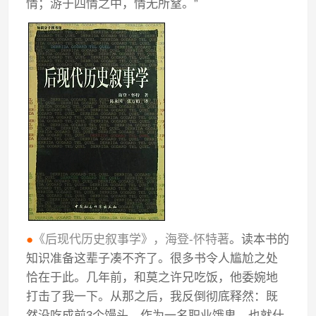
情；游于四情之中，情无所窒。”
●
《后现代历史叙事学》，海登-怀特著
。读本书的
知识准备这辈子凑不齐了。很多书令人尴尬之处
恰在于此。几年前，和莫之许兄吃饭，他委婉地
打击了我一下。从那之后，我反倒彻底释然：既
然没吃成前3个馒头，作为一名职业饿鬼，也就什