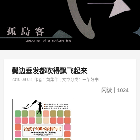
鬓边垂发都吹得飘飞起来
2010-09-08
, 作者：
黄集伟
,
文章分类：
一架好书
闪读｜1024