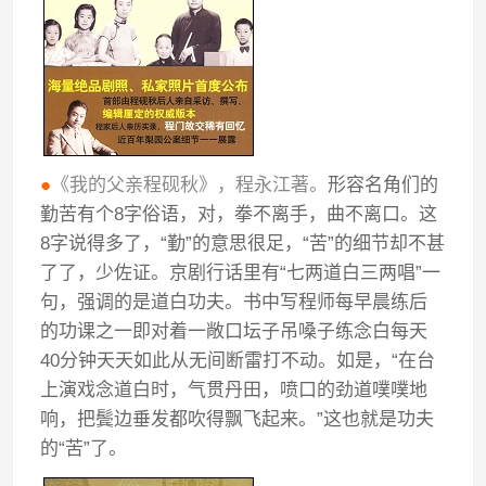
●
《我的父亲程砚秋》，程永江著。
形容名角们的
勤苦有个8字俗语，对，拳不离手，曲不离口。这
8字说得多了，“勤”的意思很足，“苦”的细节却不甚
了了，少佐证。京剧行话里有“七两道白三两唱”一
句，强调的是道白功夫。书中写程师每早晨练后
的功课之一即对着一敞口坛子吊嗓子练念白每天
40分钟天天如此从无间断雷打不动。如是，“在台
上演戏念道白时，气贯丹田，喷口的劲道噗噗地
响，把鬓边垂发都吹得飘飞起来。”这也就是功夫
的“苦”了。