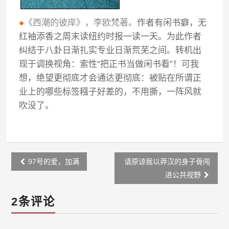
●
《西潮的彼岸》，李欧梵著。
作者有闲书癖，无
红袖添香之周末读纽约时报一读一天。为此作者
纠结于八卦日渐扎实专业日渐荒芜之间。转机出
现于调换视角：索性“把正书当做闲书看”！可我
想，绝望更彻底才会通达更彻底：被贴在所谓正
业上的哪些标签糨子好差的，不用撕，一阵风就
吹没了。
Post
97号的爱，加满
请原谅我以莽汉的身子骨闯
navigation
进公共视野
2条评论