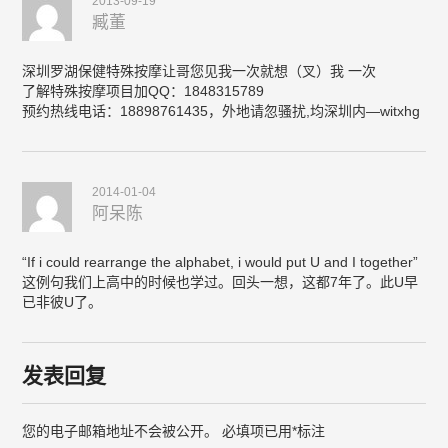
2013-09-19
臧董
深圳罗湖保健特殊按摩让哥您见我一次就想（叉）我 一次
了解特殊按摩项目加QQ：1848315789
预约热线电话：18898761435，外地请忽骚扰,均深圳内—witxhg
2014-01-04
阿呆陈
“If i could rearrange the alphabet, i would put U and I together”
这例句我们上高中的时候也学过。回头一想，这都7年了。此U早
已非彼U了。
发表回复
您的电子邮箱地址不会被公开。
必填项已用
*
标注