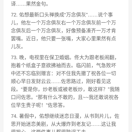
译……果然金句。
72. 佑想最新口头禅换成“万念俱灰”……说个事
儿，他左一个万念俱灰右一个万念俱灰前一个万
念俱灰后一个万念俱灰，好像预备凑齐一万才肯
罢嘴。近日，他只要一张嘴，大家心里果然有点
儿灰。
73. 晚，电视里在保卫婚姻。佟大为跟老板闹翻，
抱着个纸盒子意欲拂袖而去。临闪前，气急败坏
中还不忘临别赠言：对不住我先撤了祝各位一切
顺心早日发财云云……佐思路过，刚好看见这
段。“要是你，炒老板或被老板炒，敢这样？”我随
口问佐思。“那有什么不敢的，且~~我还敢说祝各
位早生贵子呢！”佐思答。
74. 暑假中，佑想继续迷恋日漫，从书到片儿，佐
思开始迷恋美剧，从大爆炸到老友记……这让我