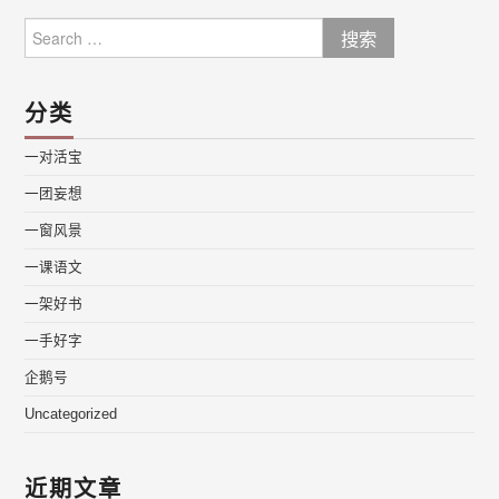
Search
for:
分类
一对活宝
一团妄想
一窗风景
一课语文
一架好书
一手好字
企鹅号
Uncategorized
近期文章