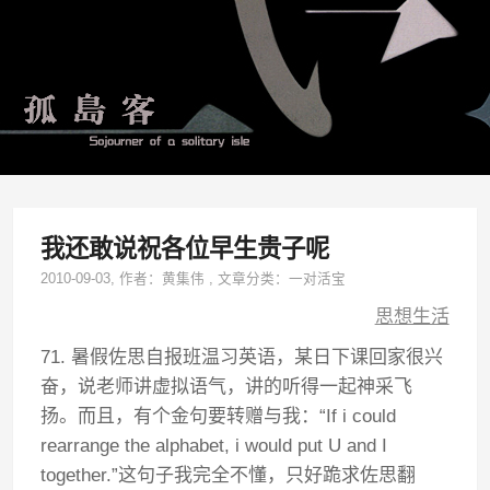
我还敢说祝各位早生贵子呢
2010-09-03
, 作者：
黄集伟
,
文章分类：
一对活宝
思想生活
71. 暑假佐思自报班温习英语，某日下课回家很兴
奋，说老师讲虚拟语气，讲的听得一起神采飞
扬。而且，有个金句要转赠与我：“If i could
rearrange the alphabet, i would put U and I
together.”这句子我完全不懂，只好跪求佐思翻