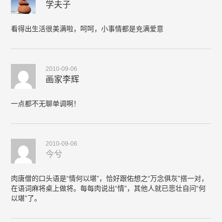
学夫子
看得出生活很美满啦，呵呵，小事情都是充满爱意
2010-09-06
画家李辉
一点都不无聊单调啊！
2010-09-06
今兮
肉唐僧的口头语是“情何以堪”，恰好跟佑想之“万念俱灰”搭一对，
在语词麻将桌上做将。每每肉说出“情”，其他人就已悲壮自问“何
以堪”了。