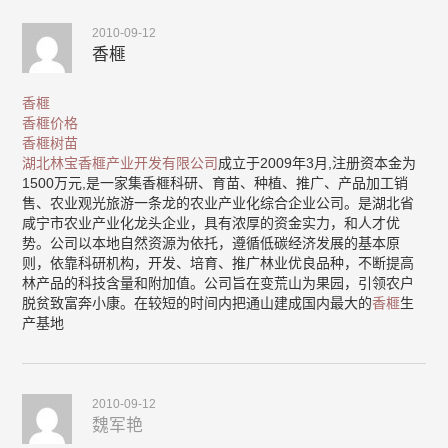
2010-09-12
香榧
香榧
香榧价格
香榧树苗
湖北林宝香榧产业开发有限公司
成立于2009年3月,注册资本金为
1500万元,是一家集香榧科研、育苗、种植、推广、产品加工销
售、农业观光旅游一条龙的农业产业化综合企业公司。是湖北省
咸宁市农业产业化龙头企业，具有浓厚的资金实力，和人才优
势。公司以本地自然资源为依托，遵循低碳经济发展的基本原
则，依靠科研机构，开发、培育、推广林业优良品种，不断提高
林产品的科技含量和附加值。公司旨在变荒山为果园，引领农户
脱贫致富奔小康。在较短的时间内把通山建成国内最大的
香榧
生
产基地
2010-09-12
魏军艳