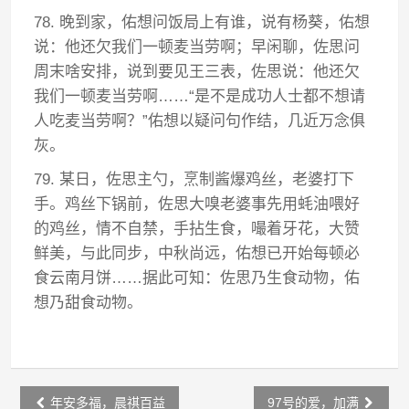
78. 晚到家，佑想问饭局上有谁，说有杨葵，佑想
说：他还欠我们一顿麦当劳啊；早闲聊，佐思问
周末啥安排，说到要见王三表，佐思说：他还欠
我们一顿麦当劳啊……“是不是成功人士都不想请
人吃麦当劳啊？”佑想以疑问句作结，几近万念俱
灰。
79. 某日，佐思主勺，烹制酱爆鸡丝，老婆打下
手。鸡丝下锅前，佐思大嗅老婆事先用蚝油喂好
的鸡丝，情不自禁，手拈生食，嘬着牙花，大赞
鲜美，与此同步，中秋尚远，佑想已开始每顿必
食云南月饼……据此可知：佐思乃生食动物，佑
想乃甜食动物。
Post
年安多福，晨祺百益
97号的爱，加满