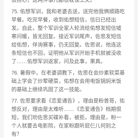
很担心，这两件事儿都很耽误工夫。
75. 佑想军训，我和老婆去送，送完他我俩顺路吃
早餐。吃完早餐，收到佑想短信，信曰已经出
发。自此，整个军训全家人轮流给佑想发短信嘘
寒问暖，皆无回复。接近军训尾声，佐思发短信
给佑想，佯询赛事，仍无回复。佐思说，他连这
条短信也不回，证明他从军训开始手机就被没收
了……佑想军训返家，问及此事，果真。
76. 暑假中，在老婆调教下，佐思在会炒素软菜基
础上学会了炒荤硬菜，佑想在会用电饭锅焖米饭
的基础上继续巩固了这一技能。
77. 佐思要求看《恋爱通告》，理由是粉曾哥，佑
想反对，理由是太难听……《恋爱通告》档期很
短，我们劝佐思买碟补看，被拒。理由是，粉一
个人就要去电影院，在家粉跟听屁仨儿何别之
有？