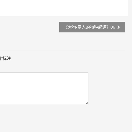
《大狗-富人的物种起源》06
用
*
标注