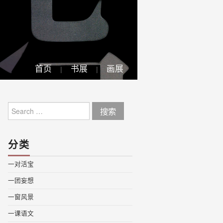
首页
书展
画展
Search
for:
分类
一对活宝
一团妄想
一窗风景
一课语文