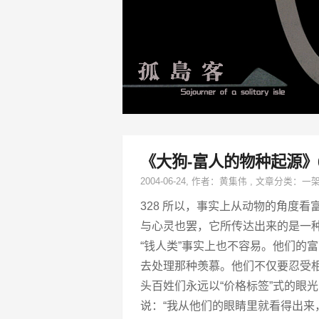
《大狗-富人的物种起源》
2004-06-24
, 作者：
黄集伟
,
文章分类：
一
328 所以，事实上从动物的角度看
与心灵也罢，它所传达出来的是一
“钱人类”事实上也不容易。他们的
去处理那种羡慕。他们不仅要忍受
头百姓们永远以“价格标签”式的眼
说：“我从他们的眼睛里就看得出来