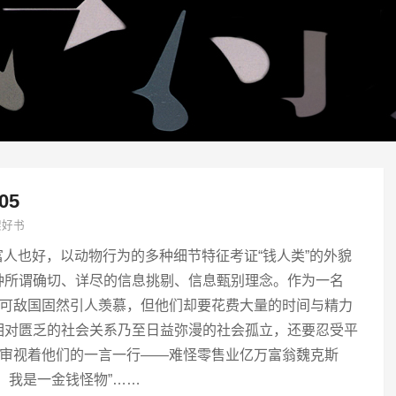
05
架好书
富人也好，以动物行为的多种细节特征考证“钱人类”的外貌
种所谓确切、详尽的信息挑剔、信息甄别理念。作为一名
富可敌国固然引人羡慕，但他们却要花费大量的时间与精力
相对匮乏的社会关系乃至日益弥漫的社会孤立，还要忍受平
光审视着他们的一言一行——难怪零售业亿万富翁魏克斯
，我是一金钱怪物”……