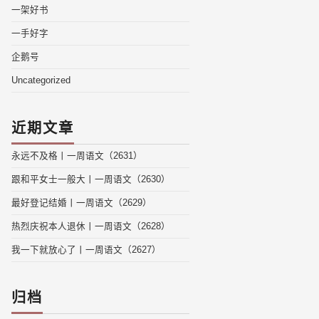
一架好书
一手好字
企鹅号
Uncategorized
近期文章
永远不及格丨一周语文（2631）
跟和平女士一般大丨一周语文（2630）
最好登记结婚丨一周语文（2629）
热烈庆祝本人退休丨一周语文（2628）
我一下就放心了丨一周语文（2627）
归档