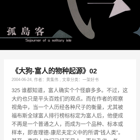
《大狗-富人的物种起源》02
2004-06-24
, 作者：
黄集伟
,
文章分类：
一架好书
325 谁都知道，富人确实个个怪癖多多。不过，这
大约也只是平头百姓们的观点。而在作者的观察
视角中，当一个人历经各种尺子的衡量，尤其被
福布斯全球富人排行榜标标定为富人后，他便成
不再是一个普通之人，而成为一个品种、标本或
样本，即查理德-康尼夫定义中的所谓“钱人类”。