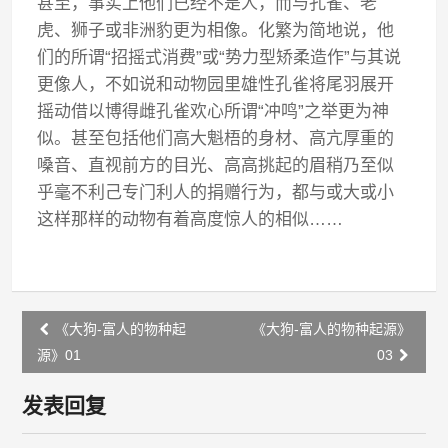
甚至，事实上他们已经不是人，而与孔雀、老
虎、狮子或非洲豹更为相像。化繁为简地说，他
们的所谓“招摇式消费”或“势力型矫柔造作”与其说
更像人，不如说和动物园里雄性孔雀将尾羽展开
摇动借以博得雌孔雀欢心所谓“冲鸣”之举更为神
似。甚至包括他们高大魁梧的身材、高亢厚重的
嗓音、直视前方的目光、高高挑起的眉稍乃至似
乎毫不利己专门利人的捐赠行为，都与或大或小
这样那样的动物有着高度惊人的相似……
Post
《大狗-富人的物种起
《大狗-富人的物种起源》
navigation
源》01
03
发表回复