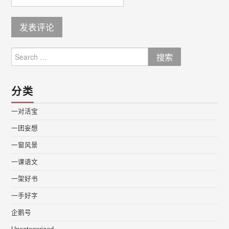
Search
for:
分类
一对活宝
一团妄想
一窗风景
一课语文
一架好书
一手好字
企鹅号