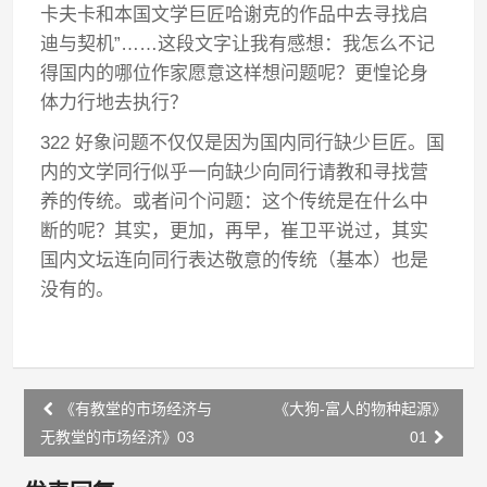
卡夫卡和本国文学巨匠哈谢克的作品中去寻找启
迪与契机”……这段文字让我有感想：我怎么不记
得国内的哪位作家愿意这样想问题呢？更惶论身
体力行地去执行？
322 好象问题不仅仅是因为国内同行缺少巨匠。国
内的文学同行似乎一向缺少向同行请教和寻找营
养的传统。或者问个问题：这个传统是在什么中
断的呢？其实，更加，再早，崔卫平说过，其实
国内文坛连向同行表达敬意的传统（基本）也是
没有的。
Post
《有教堂的市场经济与
《大狗-富人的物种起源》
navigation
无教堂的市场经济》03
01