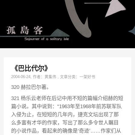
《巴比代尔》
2004-06-24
, 作者：
黄集伟
,
文章分类：
一架好书
320 赫拉巴尔著。
321 杨乐云老师在后记中用不短的篇幅介绍赫的短
篇小说。其中说到：“1963年至1968年前苏联军队
入侵为止，在短短的几年内，捷克文坛出现了那
么多富有才华的作家，写出了那么多令世人瞩目
的小说作品，看起来的确像是‘奇迹’……作家们从