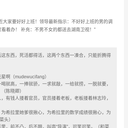
最近大家要好好上班！领导最新指示：不好好上班的男的调
看着办！ 补充：不男不女的都送去湖南卫视！”
活这东西，死活都得活，这两个东西一凑合，只能折腾得
（mudewucifang）
一喝就高，一捧就骄，一求就敲，一给就捞，一脱就要，
。（陈晓卿）
人，有钱人搂着官员，官员搂着老板，老板搂着林志玲，
，为希拉里她爹很揪心，为希拉里的数学成绩很揪心，为
（和菜头）
里，前不凸，后不翘，叫声“导演”，可笑可笑。（和菜