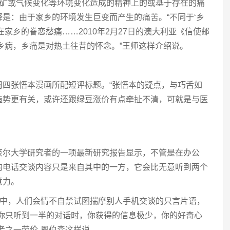
采矿或气候变化等环境变化造成的精神上的或基于存在的痛
是：由于家乡的环境发生巨变而产生的痛苦。“不同于‘乡
家乡的眷恋愁痛……2010年2月27日的澳大利亚《信使邮
乡病，乡痛是对热土往昔的怀念。”王师这样介绍说。
周四张悟本漫画所配短评标题。“张悟本的疑点，与巧舌如
造势更有关，或许还跟绿豆涨价有点牵扯不清，可就是与医
。
奈尔大学研究者的一项最新研究报告显示，不管是在办公
的电话交谈内容只是来自其中的一方，它会比无意听到两个
意力。
程中，人们会情不自禁试图揣摩别人手机交谈的只言片语，
当你只听到一半的对话时，你获得的信息极少，你的好奇心
者之一劳伦-恩伯森这样说。