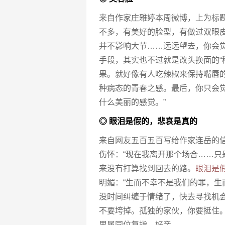
来自作家庄雅婷本周微博，上为标
不多，有美好的脸型，有做过双眼
并不影响大节……远远望去，你会觉
手段，其实也不过就是改头换面的“
果。就好像有人吃辣椒来保持嘴唇
种病态的青春之感。最后，你只会
什么美丽的感觉。”
◎ 眼泪是假的，悲哀是真的
来自网友五百五百写给作家连岳的
伤怀：“现在我离开那个场合……
来没有打算找到回去的路。
眼泪是
明媚：“生而不幸不是我们的罪，
没时间纠缠于情绪了，快去寻找机
不要垮掉。孤独的家伙，你要挺住。”
里属同位复指，好亲。