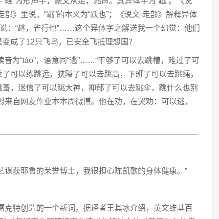
字“跳”为形声字，篆文从足，兆声。其异体字为“趒”。《说
-走部》里说，“跳”的本义为“跃也”；《说文-走部》解释异体
趒”说：“趒，雀行也”……这个异体字之解送我一个幻觉：他们
是变成了12只飞鸟，已安全飞抵理想国？
读音为“táo”，语意同“逃”……“干够了可以去跳槽，难过了可
惫了可以练跳远，狭隘了可以去跳高，下班了可以去跳绳，
跳蚤，迷信了可以跳大神，抑郁了可以去跳伞，跳什么也别
劝慰来自网友作业本本周微博。他在劝，在哭劝：可以逃，
——————————————————————————
艺谋获耶鲁的荣誉博士，我很担心陈凯歌的身体健康。”
布雷克特创造的一个新词。据译者王其冰介绍，英文维基百