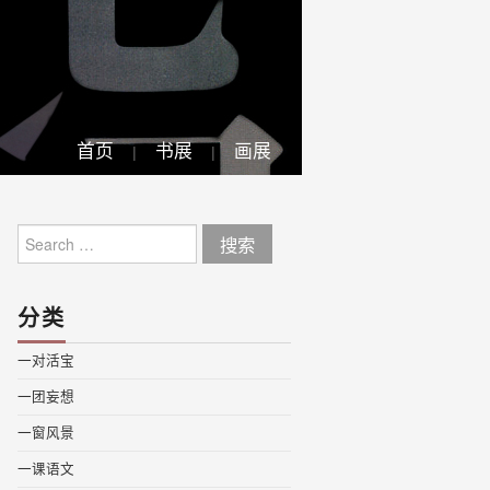
首页
书展
画展
Search
for:
分类
一对活宝
一团妄想
一窗风景
一课语文