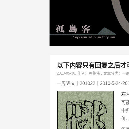
以下内容只有回复之后才
2010-05-30
, 作者：
黄集伟
,
文章分类：
一
一周语文｜201022｜2010-5-24-201
左
可
中
价