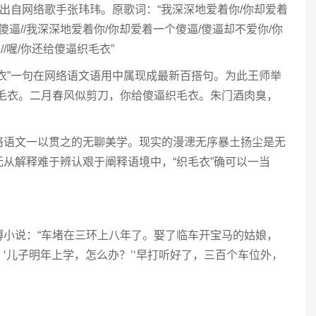
句出自网络歌手张玮玮。原歌词：“我深深地爱着你/你却爱着
傻逼//我深深地爱着你/你却爱着一个傻逼/傻逼却不爱你/你
//喔/你还给傻逼织毛衣”
衣”一句在网络语文语用中属现成最新百搭句。为此王师举
织毛衣。二月春风似剪刀，你给傻逼织毛衣。朱门酒肉臭，
络语文一以贯之的无聊美学。现实的漫漶无序暴土扬尘是无
从解释难于辨认艰于阐释语境中，“织毛衣”确可以一当
博小说：“车堵在三环上八年了。娶了临车开宝马的姑娘，
‘儿子明年上学，怎么办？’‘早打听好了，三百个车位外，