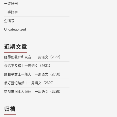
一架好书
一手好字
企鹅号
Uncategorized
近期文章
经得起截屏和录音丨一周语文（2632）
永远不及格丨一周语文（2631）
跟和平女士一般大丨一周语文（2630）
最好登记结婚丨一周语文（2629）
热烈庆祝本人退休丨一周语文（2628）
归档