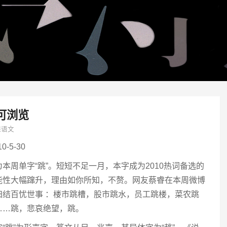
可浏览
课语文
0-5-30
为本周单字“跳”。短短不足一月，本字成为2010热词备选的
能性大幅蹿升，理由如你所知，不赘。网友蔡睿在本周微博
归结百忧世事 ：楼市跳槽，股市跳水，员工跳楼，菜农跳
……跳，悲哀绝望，跳。