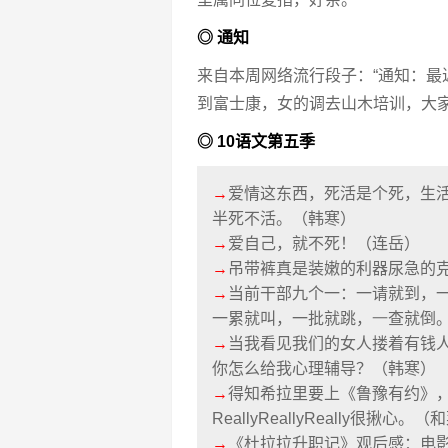
◎ 通知
来自本周网络流行段子：“通知：
到富士康，女的调去山木培训，大家
◎ 10语文第五季
→
爱情这东西，死活是个死，生
半死不活。（韩寒）
→
爱自己，就不死！（连岳）
→
吊带裤真是装嫩的利器尿急的克星啊
→
当前干部九个一：一请就到，
一累就叫，一批就跳，
一
查就倒
→
当我看见我们的女人搂着有钱
你怎么给我心理辅导？（韩寒）
→
得知希拉里要上《鲁豫有约》
ReallyReallyReally很揪心。
→
《杜拉拉升职记》观后感：电影