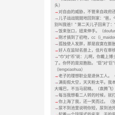
头）
→
对自由的威胁，不管来自政府
→
儿子战战兢兢地回到家：“爸，
别叫我爸！” 第二天儿子回来了：“对
→
饭来张口，妞来伸手。（doufu
→
刚才搞到了初吻，cc（i_maido
→
孤独使人发胖，那是寂寞在膨胀。
→
好人在监狱名册上，佳片在审
→
“巾”对“币”说：儿啊，你戴上博
了。你怀的是双胞胎。 “臣”对“
（lengxiaohua）
→
老子的理想职业是退休工人。
→
满街假大空，天天粉太平。我
大嘴巴，不当马屁精。（袁腾飞
→
每当我想看二人转的时候，就
→
你上海了我，还一笑而过。（
→
尿不到池里说明你短，尿到池
→
起着一个琼瑶式的名字，干的是