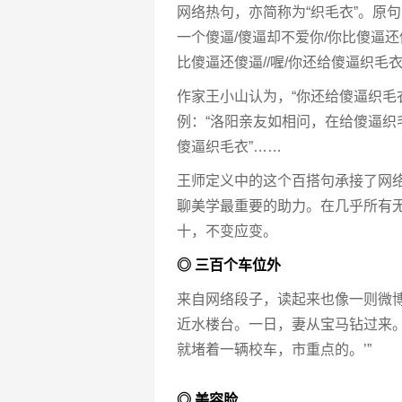
网络热句，亦简称为“织毛衣”。原
一个傻逼/傻逼却不爱你/你比傻逼还
比傻逼还傻逼//喔/你还给傻逼织毛衣
作家王小山认为，“你还给傻逼织毛
例：“洛阳亲友如相问，在给傻逼
傻逼织毛衣”……
王师定义中的这个百搭句承接了网
聊美学最重要的助力。在几乎所有无
十，不变应变。
◎ 三百个车位外
来自网络段子，读起来也像一则微
近水楼台。一日，妻从宝马钻过来。
就堵着一辆校车，市重点的。’”
◎ 美容脸