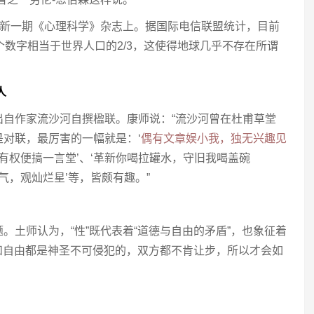
在新一期《心理科学》杂志上。据国际电信联盟统计，目前
个数字相当于世界人口的2/3，这使得地球几乎不存在所谓
人
出自作家流沙河自撰楹联。康师说：“流沙河曾在杜甫草堂
对联，最厉害的一幅就是：‘
偶有文章娱小我，独无兴趣见
，有权便搞一言堂’、‘革新你喝拉罐水，守旧我喝盖碗
气，观灿烂星’等，皆颇有趣。”
。土师认为，“性”既代表着“道德与自由的矛盾”，也象征着
德和自由都是神圣不可侵犯的，双方都不肯让步，所以才会如