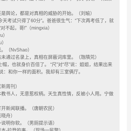
还是舆论，都是对真相的威胁的开始。（刘瑜）
今天考试只得了60分”。爸爸很生气：“下次再考低了，就
不起，哥!”（mingxia）
ru）
u）
（NvShao）
核未通过名录上，真相在屏蔽词库里。（虺隤兕）
士帽，也就身价百倍了。 “尺”对“尽”说：姐姐，结果出来
巨”说：和你一样的面积。我却有三室俩厅。
（新周刊）
本教书人，无意惹权柄。天生真性情，反被小人用。宁做
）
打开新闻联播。（唐朝农民）
张晓舟）
外说明你软。（男厕提示语）
本-拉登的事。（现场一民警）