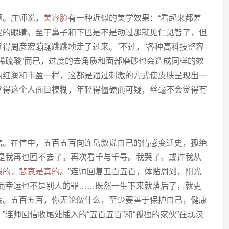
题。庄师说，
美容脸
有一种近似的美学效果：“看起来都差
皮的眼睛。至于鼻子和下巴是不是动过那就见仁见智了，但
得周彦宏蹦蹦跳跳地走了过来。”不过，“各种高科技整容
稀硫酸”而已，过度的去角质和面部磨砂也会造成同样的效
的红润和丰盈一样，这都是通过刺激的方式使皮肤呈现出一
觉得这个人面目模糊，年轻得僵硬而可疑，丝毫不会觉得有
信。在信中，五百五百向连岳叙说自己的情感变迁史，孤绝
只是我再也回不去了。再次看千与千寻。我哭了，或许我从
假的，悲哀是真的
。”连师回复五百五百，体贴周到，阳光
生而幸运也不是别人的罪……既然一生下来就落后了，就更
会。五百五百，你无论做什么，至少要善于保护自己，健康
连师回信收尾处插入的“五百五百”和“孤独的家伙”在现汉