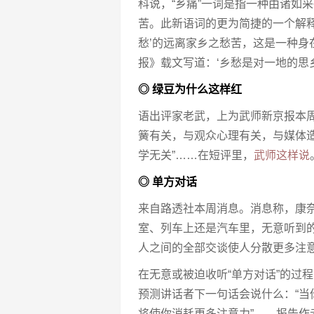
科说，“乡痛”一词是指一种由诸如
苦。此新语词的更为简捷的一个解释
愁’的远离家乡之愁苦，这是一种身在
报》载文写道：‘乡愁是对一地的思
◎ 绿豆为什么这样红
语出评家老武，上为武师新京报本
簧有关，与观众心理有关，与媒体
学无关”……在短评里，
武师这样说
◎ 单方对话
来自路透社本周消息。消息称，康
室、列车上还是汽车里，无意听到
人之间的全部交谈使人分散更多注
在无意或被迫收听“单方对话”的过
预测讲话者下一句话会说什么：“
将使你消耗更多注意力”……报告作