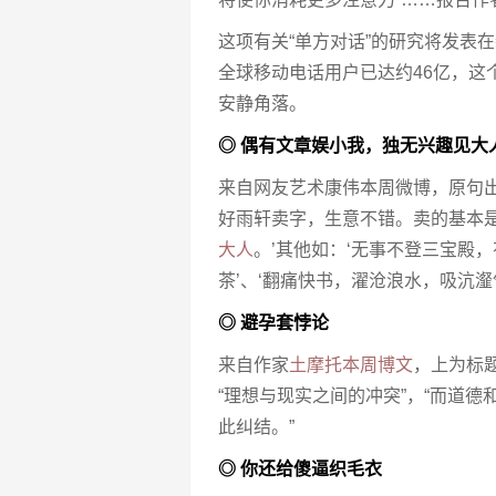
这项有关“单方对话”的研究将发表
全球移动电话用户已达约46亿，这
安静角落。
◎ 偶有文章娱小我，独无兴趣见大
来自网友艺术康伟本周微博，原句
好雨轩卖字，生意不错。卖的基本是
大人
。’其他如：‘无事不登三宝殿
茶’、‘翻痛快书，濯沧浪水，吸沆瀣
◎ 避孕套悖论
来自作家
土摩托本周博文
，上为标题
“理想与现实之间的冲突”，“而道
此纠结。”
◎ 你还给傻逼织毛衣