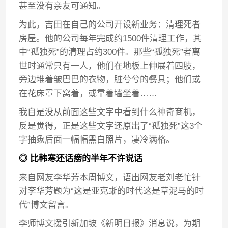
甚至没有亲友可通知。
为此，吉田在自己的公司开设新业务：清理死者
房屋。他的公司每年完成约1500件清理工作，其
中“孤独死”的清理占约300件。那些“孤独死”者离
世时通常只有一人，他们在地板上伸展着四肢，
旁边堆着皱巴巴的衣物，脏兮兮的餐具；他们或
在花床罩下窝着，或靠着墙坐着……
我自是没从前面这些文字中看到什么神奇商机，
反是觉得，正是这些文字还原出了“孤独死”这3个
字抽象后面一幅幅黑白照片，凄冷满格。
◎ 比韩寒还话痨的半年不许说话
来自网友李华芳本周博文，语出网友老刘老忙针
对李华芳题为“这是亚克蜥的时代这是草泥马的时
代”博文留言。
李师博文援引新加坡《新明日报》消息说，为期