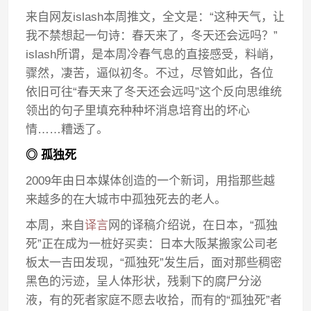
来自网友islash本周推文，全文是：“这种天气，让
我不禁想起一句诗：春天来了，冬天还会远吗？”
islash所谓，是本周冷春气息的直接感受，料峭，
骤然，凄苦，逼似初冬。不过，尽管如此，各位
依旧可往“春天来了冬天还会远吗”这个反向思维统
领出的句子里填充种种坏消息培育出的坏心
情……糟透了。
◎ 孤独死
2009年由日本媒体创造的一个新词，用指那些越
来越多的在大城市中孤独死去的老人。
本周，来自
译言
网的译稿介绍说，在日本，“孤独
死”正在成为一桩好买卖：日本大阪某搬家公司老
板太一吉田发现，“孤独死”发生后，面对那些稠密
黑色的污迹，呈人体形状，残剩下的腐尸分泌
液，有的死者家庭不愿去收拾，而有的“孤独死”者