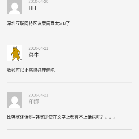
2010-04-20
HH
深圳互联网特区议案简直太S B了
2010-04-21
菜牛
数钱可以止痛很好理解吧。
2010-04-21
印娜
比韩寒还话痨–韩寒即使在文字上都算不上话痨吧？。。。