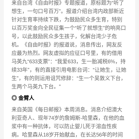
来自台湾《自由时报》专题报道，原标题为“听了
想生，一句口号百万”。报道介绍台湾内政部新近
针对生育率持续下跌，为鼓励民众多生育，特别
以百万奖金向全民征集一个“听了就想生”的响亮口
号，以此鼓励民众多生孩子，化解台湾少子危
机。《自由时报》的报道说，消息传出，网友反
应最为热烈。网友虚拟的应征口号里，有的借用
马英九“633支票”：“我爱633，生一胎减税6%，持
续33年”，有的直接引用电影台词：“让她生，让她
生”，有的则运用诅咒修辞：“生一个吴敦义下台，
生两个马英九下台。”
◎ 金臂人
来自英国《每日邮报》本周消息。消息介绍澳大
利亚奇人、现年74岁的詹姆斯-哈里森，在他的血
浆中有一种抗体，可以防止婴儿死于溶血性疾
病。哈里森从18岁开始献血，在长达56年的时间