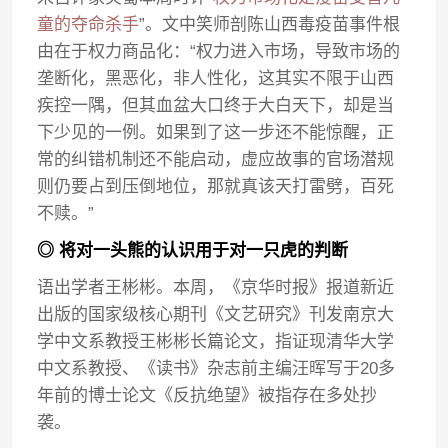
童的夺命杀手
”。文中笑师剖陈山西毒疫苗事件根
由在于权力商品化：“权力进入市场，导致市场的
垄断化，黑恶化，非人性化，这其实不限于山西
疾控一隅，但其血盆大口终于大白天下，却是当
下少见的一例。如果到了这一步还不能惊醒，正
常的纠错机制还不能启动，虚应故事的官场潜规
则仍要占到压倒地位，那就真该天打雷劈，百死
不赎。”
◎ 将对一头熊的认识用于对一只虎的判断
语出学者王彬彬。本周，《京华时报》报道新近
出版的国家级核心期刊《文艺研究》刊发南京大
学中文系教授王彬彬长篇论文，指证现清华大学
中文系教授、《读书》杂志前主编汪晖写于20多
年前的博士论文《反抗绝望》被指存在多处抄
袭。