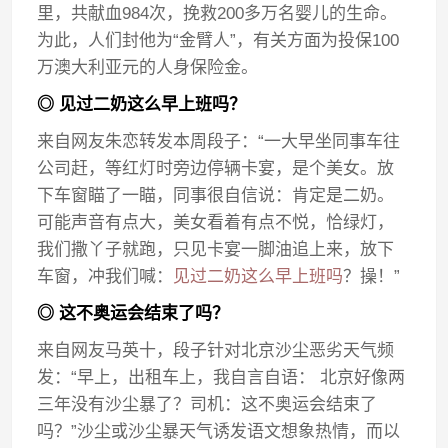
里，共献血984次，挽救200多万名婴儿的生命。
为此，人们封他为“金臂人”，有关方面为投保100
万澳大利亚元的人身保险金。
◎ 见过二奶这么早上班吗？
来自网友朱恋转发本周段子：“一大早坐同事车往
公司赶，等红灯时旁边停辆卡宴，是个美女。放
下车窗瞄了一瞄，同事很自信说：肯定是二奶。
可能声音有点大，美女看着有点不悦，恰绿灯，
我们撒丫子就跑，只见卡宴一脚油追上来，放下
车窗，冲我们喊：
见过二奶这么早上班吗
？操！”
◎ 这不奥运会结束了吗？
来自网友马英十，段子针对北京沙尘恶劣天气频
发：“早上，出租车上，我自言自语： 北京好像两
三年没有沙尘暴了？司机：这不奥运会结束了
吗？”沙尘或沙尘暴天气诱发语文想象热情，而以