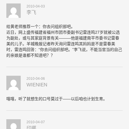
2010-04-03
李飞
给黄老师推荐一个：你去问组织部吧。
近日，网上盛传福建省福州市团市委副书记雷连鸣27岁就被公选
为副处，或与其家庭背景有关———他是福建南平市委书记雷春
美的儿子。羊城晚报记者昨天询问雷连鸣其妈妈是不是雷春美
时，雷连鸣回答：“你去问组织部吧。”李飞说，不能当官当的自己
的亲娘是谁都不知道吧？？
2010-04-06
WIENIEN
嘻嘻，听了就想生的口号莫过于——以后咱也计划生育。
2010-04-07
印娜