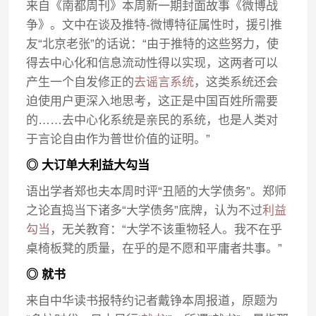
来自《南都周刊》本周新一期封面故事《微博战
争》。文中在谈及推特-微博特征属性时，援引推
友“北京老张”的话说：“由于推特的这些努力，使
得去中心化和信息流动性得以实现，这两者可以
产生一个自发修正的
去谣言系统
，这类系统还会
迫使用户更深入地思考，这正是中国百姓所需要
的……去中心化系统是亲民的系统，也是人类对
于言论自由作为普世价值的证明。”
◎ 大订单大利益大勾当
语出学者郑也夫本周时评“丑陋的大学债务”。郑师
之论直捣当下诸多“大学债务”底牌，认为不过
利益
勾当
，无关教育：“大学不该重物轻人。我不在乎
桌椅板凳的质量，在乎的是不愿和平庸者共事。”
◎ 就书
来自中华读书报特约记者戴铮本周报道，原题为