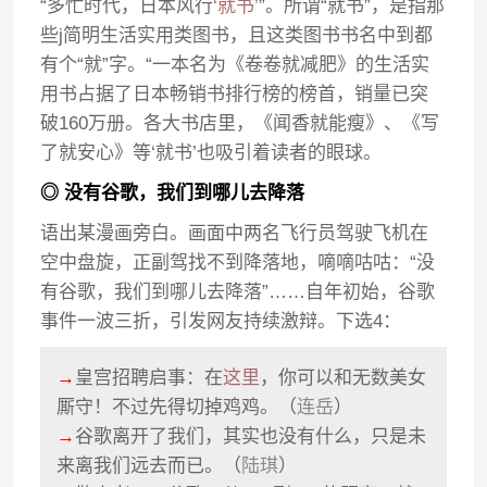
“多忙时代，日本风行
‘就书’
”。所谓“就书”，是指那
些j简明生活实用类图书，且这类图书书名中到都
有个“就”字。“一本名为《卷卷就减肥》的生活实
用书占据了日本畅销书排行榜的榜首，销量已突
破160万册。各大书店里，《闻香就能瘦》、《写
了就安心》等‘就书’也吸引着读者的眼球。
◎ 没有谷歌，我们到哪儿去降落
语出某漫画旁白。画面中两名飞行员驾驶飞机在
空中盘旋，正副驾找不到降落地，嘀嘀咕咕：“没
有谷歌，我们到哪儿去降落”……自年初始，谷歌
事件一波三折，引发网友持续激辩。下选4：
→
皇宫招聘启事：在
这里
，你可以和无数美女
厮守！不过先得切掉鸡鸡。（
连岳
）
→
谷歌离开了我们，其实也没有什么，只是未
来离我们远去而已。（
陆琪
）