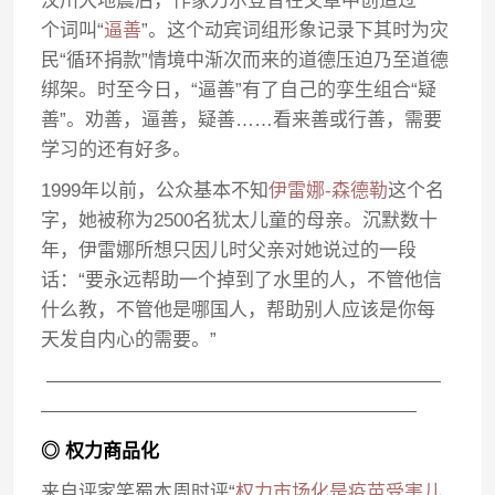
汶川大地震后，作家刀尔登曾在文章中创造过一
个词叫“
逼善
”。这个动宾词组形象记录下其时为灾
民“循环捐款”情境中渐次而来的道德压迫乃至道德
绑架。时至今日，“逼善”有了自己的孪生组合“疑
善”。劝善，逼善，疑善……看来善或行善，需要
学习的还有好多。
1999年以前，公众基本不知
伊雷娜-森德勒
这个名
字，她被称为2500名犹太儿童的母亲。沉默数十
年，伊雷娜所想只因儿时父亲对她说过的一段
话：“要永远帮助一个掉到了水里的人，不管他信
什么教，不管他是哪国人，帮助别人应该是你每
天发自内心的需要。”
—————————————————————
————————————————————
◎ 权力商品化
来自评家笑蜀本周时评“
权力市场化是疫苗受害儿