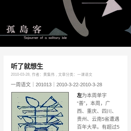
听了就想生
2010-03-28
, 作者：
黄集伟
,
文章分类：
一课语文
一周语文｜201013｜2010-3-22-2010-3-28
左
为本周单字
“善”，本周，广
西、重庆、四川、
贵州、云南5省遭遇
百年大旱。有超过5