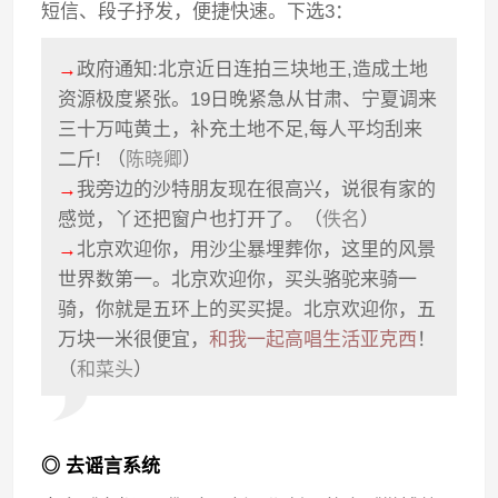
短信、段子抒发，便捷快速。下选3：
→
政府通知:北京近日连拍三块地王,造成土地
资源极度紧张。19日晚紧急从甘肃、宁夏调来
三十万吨黄土，补充土地不足,每人平均刮来
二斤! （
陈晓卿
）
→
我旁边的沙特朋友现在很高兴，说很有家的
感觉，丫还把窗户也打开了。（
佚名
）
→
北京欢迎你，用沙尘暴埋葬你，这里的风景
世界数第一。北京欢迎你，买头骆驼来骑一
骑，你就是五环上的买买提。北京欢迎你，五
万块一米很便宜，
和我一起高唱生活亚克西
！
（
和菜头
）
◎ 去谣言系统