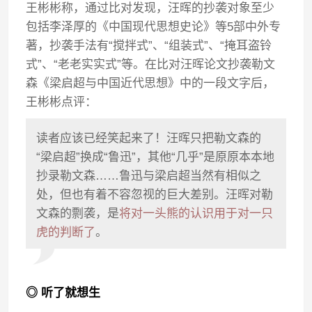
王彬彬称，通过比对发现，汪晖的抄袭对象至少
包括李泽厚的《中国现代思想史论》等5部中外专
著，抄袭手法有“搅拌式”、“组装式”、“掩耳盗铃
式”、“老老实实式”等。在比对汪晖论文抄袭勒文
森《梁启超与中国近代思想》中的一段文字后，
王彬彬点评：
读者应该已经笑起来了！汪晖只把勒文森的
“梁启超”换成“鲁迅”，其他“几乎”是原原本本地
抄录勒文森……鲁迅与梁启超当然有相似之
处，但也有着不容忽视的巨大差别。汪晖对勒
文森的剽袭，是
将对一头熊的认识用于对一只
虎的判断了
。
◎ 听了就想生