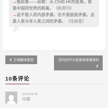
→
敬启者——谷歌：从.CN到.HK的距离，就
是中国同世界的距离。（
新周刊
）
→
这不是人民内部矛盾，也不是敌我矛盾。这
是人类与非人类之间的矛盾。（
任晓雯
）
Post
王朔翻译麦田
四月的开头就是用来痛哭的
navigation
10条评论
2010-03-29
印娜