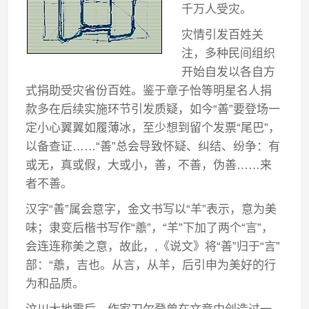
千万人受灾。
灾情引发百姓关
注，多种民间组织
开始自发以各自方
式捐助受灾省份百姓。鉴于章子怡等明星名人捐
款多在后续实施环节引发质疑，如今“善”要登场一
定小心翼翼如履薄冰，至少想到留个发票“尾巴”，
以备查证……“善”总会导致怀疑、纠结、纷争：有
或无，真或假，大或小，善，不善，伪善……来
者不善。
汉字“善”属会意字，金文书写以“羊”表示，意为美
味；隶变后楷书写作“譱”，“羊”下加了两个“言”，
会连连称美之意，故此，,《说文》将“善”归于“言”
部：“譱，吉也。从言，从羊，后引申为美好的行
为和品质。