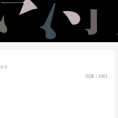
架好书
闪读｜1001