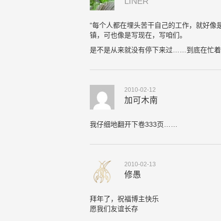
LINER
“每个人都在埋头苦干自己的工作，就好像是
镇，可也像是写现在，写咱们。
是不是从来就没有停下来过……到底在忙着
2010-02-12
加可木南
我仔细地翻开下卷333页……
2010-02-13
修愚
拜年了，祝福博主快乐
愿我们友谊长存