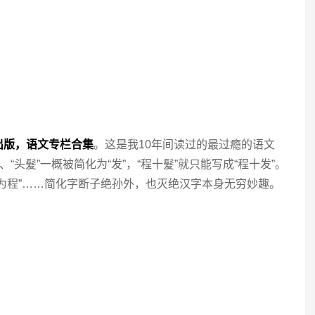
出版，语文专栏合集
。这是我10年间读过的最过瘾的语文
“头髮”一概被简化为“发”，“程十髮”就只能写成“程十发”。
为程”……简化字断子绝孙外，也灭绝汉字本身无穷妙趣。