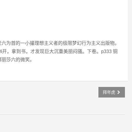
老六为首的一小撮理想主义者的极限梦幻行为主义出版物。
4开，拿到书，才发现巨大沉重美丽闷骚。下卷。p333 铜
娜丽莎六的微笑。
拜年虎