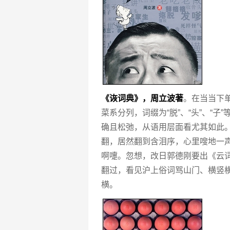
《诙词典》，周立波著
。在当当下
菜系分列，词缀为“脱”、“头”、“
确且松弛，从语用层面看尤其如此。
翻，居然翻到含泪序，心里嗖地一声
啊嚏。忽想，改日郭德刚要出《云
翻过，看见沪上俗词骂山门、横竖
横。