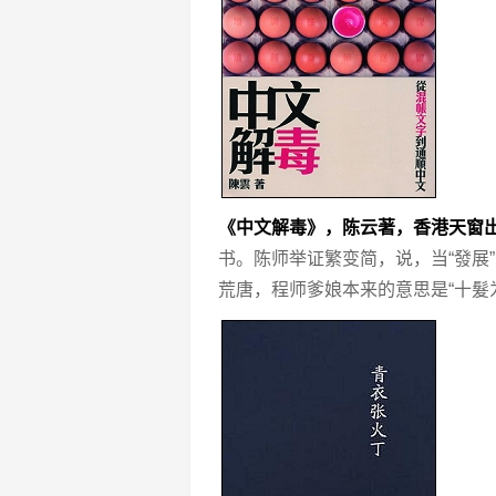
《中文解毒》，陈云著，香港天窗
书。陈师举证繁变简，说，当“發展”、
荒唐，程师爹娘本来的意思是“十髮