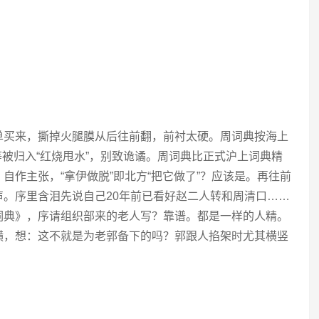
单买来，撕掉火腿膜从后往前翻，前衬太硬。周词典按海上
子”等被归入“红烧甩水”，别致诡谲。周词典比正式沪上词典精
自作主张，“拿伊做脱”即北方“把它做了”？应该是。再往前
。序里含泪先说自己20年前已看好赵二人转和周清口……
词典》，序请组织部来的老人写？靠谱。都是一样的人精。
横，想：这不就是为老郭备下的吗？郭跟人掐架时尤其横竖