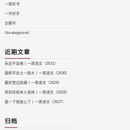
一架好书
一手好字
企鹅号
Uncategorized
近期文章
永远不及格丨一周语文（2631）
跟和平女士一般大丨一周语文（2630）
最好登记结婚丨一周语文（2629）
热烈庆祝本人退休丨一周语文（2628）
我一下就放心了丨一周语文（2627）
归档