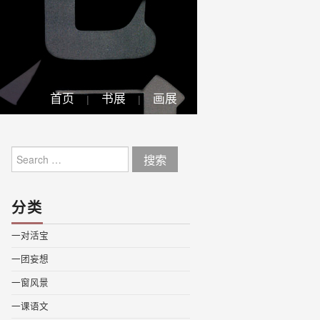
首页
书展
画展
Search
for:
分类
一对活宝
一团妄想
一窗风景
一课语文