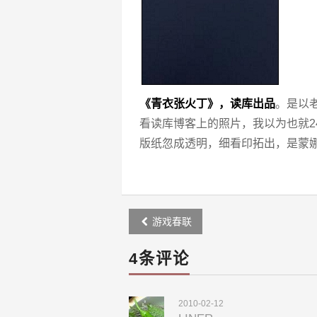
《青衣张火丁》，读库出品
。是以
看读库博客上的照片，我以为也就2
版纸忽成透明，细看印拓出，是蒙
Post
游戏春联
navigation
4条评论
2010-02-12