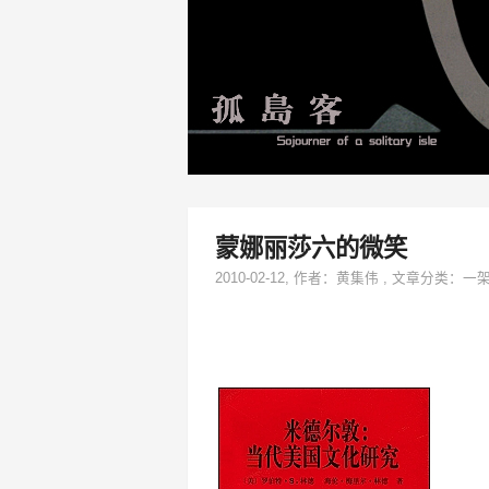
蒙娜丽莎六的微笑
2010-02-12
, 作者：
黄集伟
,
文章分类：
一