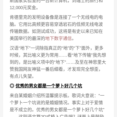
斯国家实验室的一台新计算机，到瑞士的旅行和
12,000元奖金。
肯德里克的发明设备像是连接了一个无线电的电
脑。它用比高频更容易穿透岩石的低频无线电波
传输数据。如测试成功，这将是有史以来已知在
美国举行的最深的
地下数字通信
。
汉语“地下”一词除指真正的“地”的“下”面外，更多
时候，其比喻义更为常用……看“地下传输”我先想
到的，是比喻义项中的“地下”……及至在神思里大
赞我国网友神猛一番后细看，才发现完全想歪，
有点儿失望。
◎
优秀的男女都是一个萝卜好几个坑
来自某婚姻介绍所温馨提示板。歌词大意说：“一
个萝卜一个坑说的是婚姻情况。事实上对于爱情
是不成立的。优秀的男女都是一个萝卜好几个坑”
……这则语文算2D式植入广告吧？谜面上是鼓励