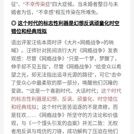
征”、“
不幸传染症
”四大症候。当未婚者整日与未
婚者为伍，“不幸感”相互传染在所难免。
◎
这个时代的标志性利器是幻想反讽顽童化时空
错位和经典戏拟
语出评家汪佑本周时评《大片<网瘾战争>的呐
喊》。汪师针对民间流行大片《网瘾战争》发表
观感：尽管《网瘾战争》“只是一个梦，梦醒了，
伸手却不见五指”，尽管《网瘾战争》“给受众以希
望之光，却无法指出追寻光源的路径”，可它“击中
了受众心中最柔软的那一部分，唤醒他们沉睡的
爱欲。”“这是一个喜剧时代、大话时代；
这个时代
的标志性利器是幻想、反讽、顽童化、时空错位
和经典戏拟
；这个时代苦苦追逐的不是肃穆，而
是狂欢……《网瘾战争》所坚守的方法论和价值
观，与《一个馒头引发的血案》并无二致：无权
者用反讽与戏仿的刀锋，成功解构了压迫在他们