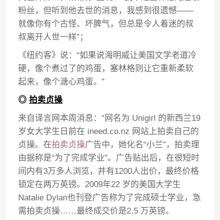
粉丝，但听到他去世的消息，我感到很遗憾——
就像你有个古怪、坏脾气，但总是令人着迷的叔
叔离开人世一样”；
《纽约客》说：“如果说海明威让美国文学老道冷
硬，像个煮过了的鸡蛋，塞林格则让它重新柔软
起来，像个溏心鸡蛋。”
◎
拍卖贞操
来自译言网本周消息：“网名为 Unigirl 的新西兰19
岁女大学生日前在 ineed.co.nz 网站上拍卖自己的
贞操。在
拍卖贞操
广告中，她化名“小兰”，拍卖理
由据称是“为了完成学业”。广告贴出后，在很短时
间内有3万多人浏览，并有1200人出价，最终价格
锁定在两万英镑。2009年22 岁的美国大学生
Natalie Dylan也刊登广告称为了完成硕士学业，急
需拍卖贞操……最终成交价是2.5 万英镑。