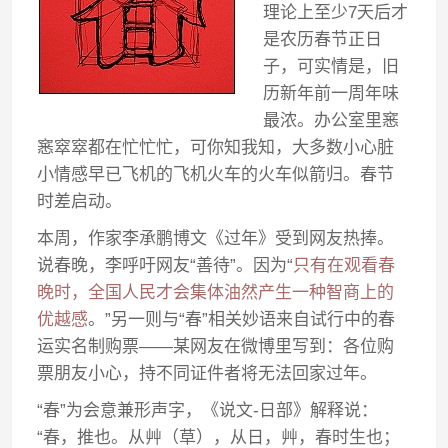
理论上至少7天后才
是农历春节正日
子，可实情是，旧
历新年前一周年味
最浓。办公室里窸
窸窣窣都在忙忙忙，可你知我知，大多数小心脏
小情感早已飞机的飞机火车的火车似箭归。春节
时差启动。
本周，作家李承鹏博文《过年》受到网友热捧。
说春晚，李呼吁网友“善待”。因为“
只有在观看春
晚时，全国人民才会集体油然产生一种智商上的
优越感
。”另一则与“春”相关妙语来自试行中的春
运实名制购票——某网友在微博里写到：各位购
票朋友小心，持不同证件者将无法回家过年。
“春”为会意兼形声字，《说文-日部》解释说：
“春，推也。从艸（草），从日，艸，春时生也；