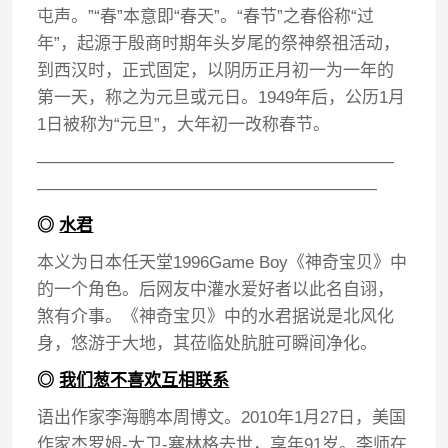
屯声。”“春”本意即“春天”。“春节”之春俗称“过
年”，起源于殷商时期年头岁尾的祭神祭祖活动，
到西汉时，正式固定，以阴历正月初一为一年的
第一天，称之为元旦或元日。1949年后，公历1月
1日被称为“元旦”，大年初一改称春节。
—————————————————————
————————————————————
◎
水君
本义为日本任天堂1996Game Boy《神奇宝贝》中
的一个角色。后网友中灌水爱好者以此名自诩，
煞有介事。《神奇宝贝》中的水君据说是北风化
身，悠游于大地，其莅临处肮脏可瞬间净化。
◎
我们葱不喜欢互相联系
语出作家李海鹏本周博文。2010年1月27日，美国
作家杰罗姆-大卫-塞林格去世，享年91岁。李师在