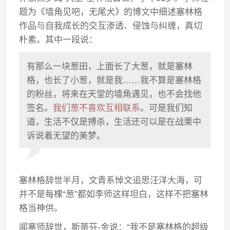
题为《墙角见吧，无尾犬》的博文中细述塞林格
作品与自我成长的交互渗透、侵蚀与纠缠，真切
朴素。其中一段说：
有那么一块葱田，上面长了大葱，就是塞林
格，也长了小葱，就是我……我不算是塞林格
的粉丝，将来在天堂的墙角遇见，也不会找他
签名。
我们葱不喜欢互相联系
。可是我们知
道，生活不仅是搏杀，生活还可以是在战栗中
诉说着无望的美梦。
塞林格辞世半月，文青系悼文追思汪洋大海，可
并不是每棵“葱”都如李师这样坦白，这样不把塞林
格当神供。
闻塞师辞世，斯蒂芬-金说：“我不是塞林格的超级