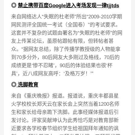
◎
禁止携带百度Google进入考场发现一律tjjtds
来自网络达人“失眠的杜老师”所出“2009-2010学期
网民测评全国统一考试（全国卷）”的考试要求。
这套并不复杂的试题由署名为“失眠的杜老师”的网
友上传某论坛，虽原帖跟帖有限，但转帖者甚
众。“据网友总结，除了传播学教授级的人物能拿
到70多分外，80后网友大多刚过及格线，70后的
成绩更是‘惨不忍睹’，90后的体验结果也很‘杯
具’，近八成网友高呼：‘及格万岁！’”
◎
洗脚教育
来自《重庆晚报》报道。报道说，重庆丰都县星
火学校校长郑天云在家长会上突然当着1200名师
生和家长给母亲跪下洗脚。此事经媒体报道后引
发讨论。评家吴献坤认为此秀恰巧是对教育部新
近要求各学校春节组织学生给祖国拜年通知的讽