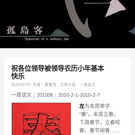
祝各位领导被领导农历小年基本
快乐
2010-02-07
, 作者：
黄集伟
,
文章分类：
一课语文
一周语文｜201006｜2010-2-1-2010-2-7
左
为本周单字
“春”。本周立春，
下周春节，立春咬
春，春节闹春……