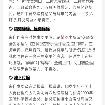
刺：“一拜壮美河山，二拜炎黄始祖，三拜历代英
杰，四拜革命先烈，五拜英雄模范，六拜亿兆黎
民。通知中竟然没有给父母拜年的内容……欲‘六
拜’先拜父母这才是真理。”
◎
喝得醉醉，撞得碎碎
来自作家庄雅婷本周围脖，是
某图
中所谓“交通安
全警示语”。庄师给这警示语评语是“重口味”。庄
师点评，还算客气。我看这警示与所谓“咒语”近得
就像同住在一套三居室里的房客。在语文上它技
巧圆融，“醉醉”对“碎碎”，叠韵上口，可那圆融里
有隐隐黑色软暴力。不喜欢。
◎
地下传输
来自本周译言网报道。报道说，16岁少年亚历山
大肯德里克因为发明洞穴短信设备而获得2009年
国际科学博览会奖。该奖项包括来自洛斯阿拉莫