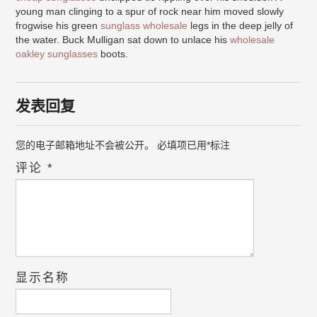
young man clinging to a spur of rock near him moved slowly
frogwise his green
sunglass wholesale
legs in the deep jelly of
the water. Buck Mulligan sat down to unlace his
wholesale
oakley sunglasses
boots.
发表回复
您的电子邮箱地址不会被公开。
必填项已用
*
标注
评论
*
显示名称