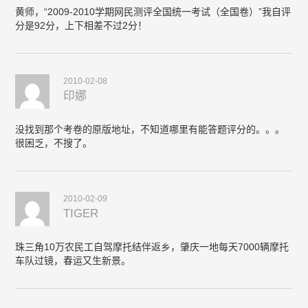
黄师，“2009-2010学期网民测评全国统一考试（全国卷）”我自评
分是92分，上下相差不过2分！
2010-02-08
印娜
没找到那个考卷的原版地址，不知道哪里有能答题评分的。。。
很困乏，不搜了。
2010-02-09
TIGER
珠三角10万农民工自驾摩托结伴返乡，肇庆一地每天7000辆摩托
车队过镜，春运又生新景。