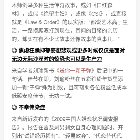
木师例举多种生活传奇故事，或如《口红森
林》，或似《绝望主妇》，或像《CSI》，或直接
就是《Law & Order》的现实版：“都说艺术高于生
活，一路摸爬滚打到现在，耳闻的目睹的亲历
的，却实在有不少比故事还像故事的真事儿。”
◎
焦虑狂躁抑郁妄想悲观或更多时候仅仅是面对
无边无际沙漠时的惊恐也可以是生产力
来自学者刘瑜新书《
送你一颗子弹
》后记中的一
句话。佳节在即，刘瑜粉丝在五彩缤纷年货里添
加一颗“子弹”殊为别致，且可帮助各位粉丝低成本
低碳安度佳节，无妨一试。
◎
不幸传染症
来自新近发布的《2009中国人婚恋状况调查报
告》。报告在言及剩男剩女自身心理问题时，开
列出“试错经历稀有”、“轻易放弃”、“代恋替代代