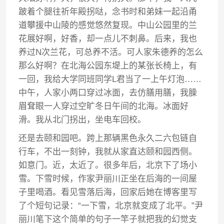
跛着个腿往祈年殿拐哒，念书时和弟妹一起沿甬
道攀援中山陵的感觉悠然复现。中山公园里的兰
花展好啊，好香，却一点儿不刺鼻。后来，我也
养过N次兰花，可总养不活。可人家朱德养的怎么
那么好啊？在北海公园东堤上的某张长椅上，有
一回，我给大学同班同学L君当了一上午灯泡……
中午，人家小两口穿过冰面，去仿膳用膳，我臊
眉耷眼一人穿过空旷冬日午间的北海。冰面好
滑。我从北门拐出，坐电车回校。
还是去颐和园吧。跨上那辆黑色永久二六包链自
行车，不出一刻钟，我就从家直达颐和园西侧。
如意门。近，太近了。很多年后，北京下了场小
雪。下雪时候，作家尹丽川正坐在后海的一间屋
子里喝酒。看见雪落后海，回家后她在博客里写
了个短句记录：“一下雪，北京就变成了北平。”尹
丽川笔下这个简单的句子一竿子就把我的幻觉支