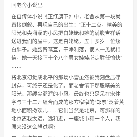
回老舍小说里。
在自传体小说《正红旗下》中，老舍从第一段就
直接倒叙、再现自己的出生：“正十二点，晴美的
阳光和尖溜溜的小风把白姥姥和她的满腹吉祥话
送进我们的屋中。这是白姥姥，五十多岁一位矮
白胖子。她腰背笔直，干净利落，使人一见就相
信，她一天接下十个八个男女娃娃必定胜任愉快”
……
将北京幻觉成北平的那场小雪虽然被我刻盘压碟
封存，可终于还是化了。而老舍笔下那股晴美的
阳光、那缕尖溜溜的小凤，最终也只是呆在宋体
字与三十二开组合而成的那方窄窄的“邮票”泛着黄
地小面积撒欢儿……它们当然是北京，可那样的
北京离我太远。远和近，一座城市和一个人，我
原来没这么想过啊？