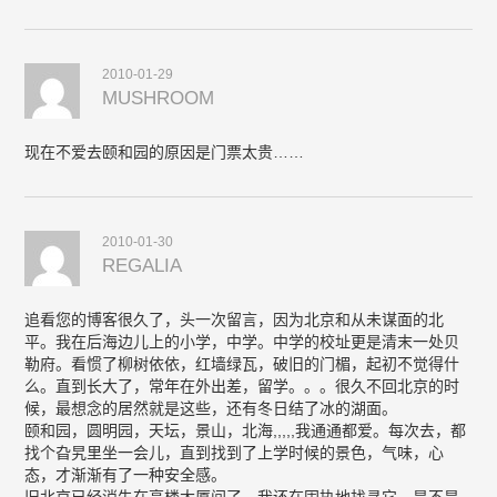
2010-01-29
MUSHROOM
现在不爱去颐和园的原因是门票太贵……
2010-01-30
REGALIA
追看您的博客很久了，头一次留言，因为北京和从未谋面的北
平。我在后海边儿上的小学，中学。中学的校址更是清末一处贝
勒府。看惯了柳树依依，红墙绿瓦，破旧的门楣，起初不觉得什
么。直到长大了，常年在外出差，留学。。。很久不回北京的时
候，最想念的居然就是这些，还有冬日结了冰的湖面。
颐和园，圆明园，天坛，景山，北海,,,,,我通通都爱。每次去，都
找个旮旯里坐一会儿，直到找到了上学时候的景色，气味，心
态，才渐渐有了一种安全感。