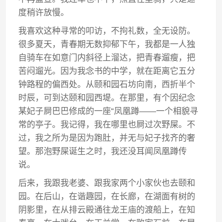
度稍许放慢。
我喜欢这种寻常的叩访，不拘礼数，全无设防。
很多夏天，青春期无数抑郁下午，我都是一人独
自骑车在如意门内斜径上溜达，把青春遛瘦，把
苦闷遛光。因为我念书的中学，就在距离它五分
钟路程的偏西处。从颐和园石坊向南，西折半个
时辰，可到达颐和园西堤。在那里，有个因纪念
某妃子屙巴巴修成的一座“凤凰蹲——一个相貌寻
常的亭子。我记得，我在哪里也屙过次野屎。不
过，我之所为是因为跑肚，并无与妃子找齐的奢
望。那泡野屎诞生之时，我还没耳闻凤凰蹲传
说。
后来，我跟我老婆、跟我家两个小家伙也去颐和
园。在后山，在谐趣园，在长廊，在湖面有树的
阴影里，在从排云殿通往龙王庙的渡船上，在知