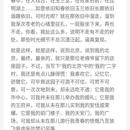
春亭，在大戏台，在玉兰堂，在败家石前，在昆
明湖上……如意依旧知春依旧玉兰依旧长廊依旧
谐趣依旧，可时光呢？就在那依旧中溜走，溜到
我渐次苍老的心绪里驻扎，一屁股坐下来，再也
不走。你看，我扯这么多，说明不走有不走的好
处，那些时光细节不总沉渣泛起，逼真复现。
就是这样，就是这样，说到北京，说到我的北
京，最终，最亲的，就只是那位老佛爷留下的这
座园子。不过，当写下“我的北京”中的“我的”二字
时，我还是有点儿臊得慌：我喜欢它，记忆它，
骄傲它，可毕竟这园子可游不可住，可赏不可
亵，可一次次地到来，却永远吃不透：它是我的
市中心，可我并未在那儿举办我的婚礼；它是我
的王府井，可我从未在那儿买到我的安恬或荣
耀。它是我的前门楼子、我的天安门，我的广
场，可我却从未在那儿游行我青春的愤慨乃至放
飞我虚妄的梦幻风筝……