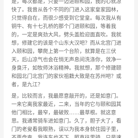
是，每次都是，只要一迈进颐和园，我的心就凉
快了。我曾从各个不同的门进入这家皇家园林，
只觉得自在，而很少感受到它堂皇。每次我从有
铜牛、有十七孔桥的那个门进颐和园，等着我
的，一定是爽劲大风，劈头盖脸迎面直吹。我就
想，修建它的该是个山东大汉吧？而从北宫门进
入颐和园，攀爬上第一个台阶，就算是在三伏
天，后山凉气也会在悄无声息间洗涤你，敛净一
身臭汗，如牧师沐浴精神。我就想，那个修建颐
和园北门北宫门的家伙祖籍大致是在苏州吧？或
者，是九江？
是，比较而言，我最愿意敲开的，还是如意门。
一来它离我家最近，二来，当年的它与颐和园其
他门相比，最窄，最破败……最草根。就这意
思。我通常骑车进如意门。久了，胆子大了，看
门的老叟看我眼熟，误以为我本身就住园子里，
不再盘查。我连车也不下，照直往里骑，只是速