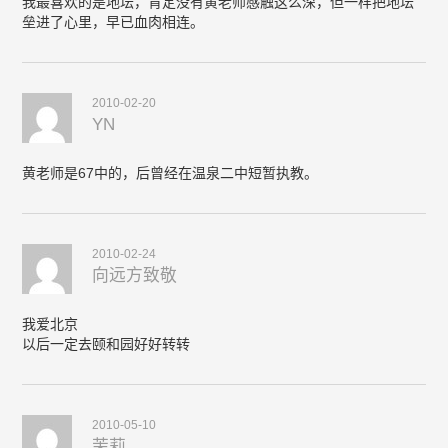
我最喜欢的是地坛，肯定没有黄老师感触这么深，但一样把地坛
垒进了心里，早已血肉相连。
2010-02-20
YN
黄老师是67中的，后曾经在温泉二中短暂执教。
2010-02-24
向远方致敬
我爱北京
以后一定去颐和园好好转转
2010-05-10
茉莉