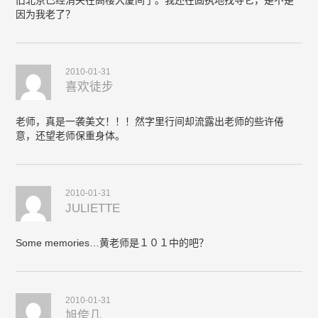
旧北京已经消失在高楼大厦间了。我还在固执地找寻它，是不是
因为我老了？
2010-01-31
喜欢徒步
老师，真是一袭美文！！！然字里行间却流露出老师的些许倦
意，还望老师保重身体。
2010-01-31
JULIETTE
Some memories…黄老师是１０１中的吧？
2010-01-31
旭侉几