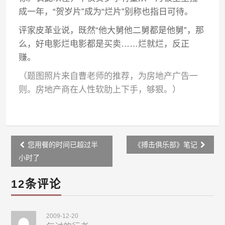
成一年，“贺岁片”成为“烂片”别称也指日可待。
评家皮革业说，既然“他大舅他二舅都是他舅”，那
么，好电影烂电影都是买卖……烂就烂，反正
赚。
（题图照片来自曹老师的推荐，为房地产广告一
则。房地产商在人性软肋上下手，够狠。）
Post
您用餐的时间已超过半
《搏击俱乐部》笔记
navigation
小时了
12条评论
2009-12-20