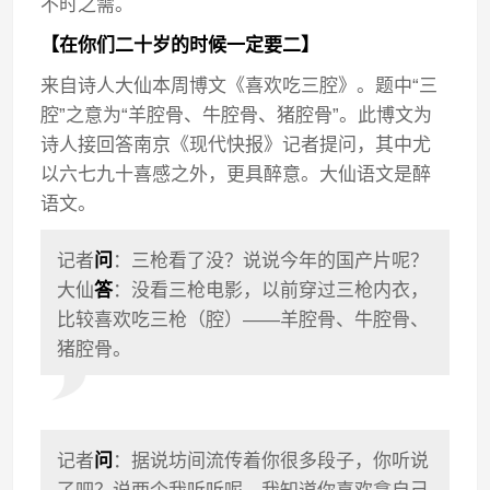
不时之需。
【在你们二十岁的时候一定要二】
来自诗人大仙本周博文《喜欢吃三腔》。题中“三
腔”之意为“羊腔骨、牛腔骨、猪腔骨”。此博文为
诗人接回答南京《现代快报》记者提问，其中尤
以六七九十喜感之外，更具醉意。大仙语文是醉
语文。
记者
问
：三枪看了没？说说今年的国产片呢？
大仙
答
：没看三枪电影，以前穿过三枪内衣，
比较喜欢吃三枪（腔）——羊腔骨、牛腔骨、
猪腔骨。
记者
问
：据说坊间流传着你很多段子，你听说