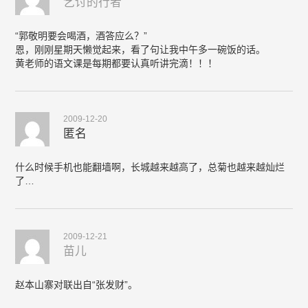
乞讨的行者
“郭敬明要会喝酒，酒答应么？”
恩，刚刚星期天懒觉起来，看了句让我中午多一碗饭的话。
黄老师的语文课是每期都要认真听讲完滴！！！
2009-12-20
匿名
什么时候手机也能翻墙啊，长城越来越高了，总菊也越来越灿烂
了…
2009-12-21
苗儿
赵本山寨对联出自“张发财”。