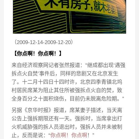
（2009-12-14-2009-12-20）
【你点啊！你点啊！】
来自经济观察网记者张然报道：“继成都出现‘遇强
拆点火自焚’事件后，同样的悲剧又在北京发生
了。十二月十四日十四时许，北京四季青镇北坞
村居民席某为阻止其住所被强拆点火自的焚，致
全身百分之十面积烧伤，目前仍未脱离危险期。”
另据《京华时报》报道，席某妻子描述，当天离
公告上强拆期限还有一天。强拆时，当席拿出打
火机威胁强的拆人员退出时，强拆人员并未被制
止，反而是说：“
你点啊！你点啊
！”