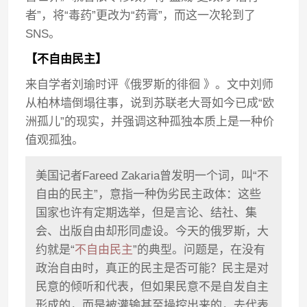
者”，将“毒药”更改为“药膏”，而这一次轮到了
SNS。
【不自由民主】
来自学者刘瑜时评《俄罗斯的徘徊 》。文中刘师
从柏林墙倒塌往事，说到苏联老大哥如今已成“欧
洲孤儿”的现实，并强调这种孤独本质上是一种价
值观孤独。
美国记者Fareed Zakaria曾发明一个词，叫“不
自由的民主”，意指一种伪劣民主政体：这些
国家也许有定期选举，但是言论、结社、集
会、出版自由却形同虚设。今天的俄罗斯，大
约就是“
不自由民主
”的典型。问题是，在没有
政治自由时，真正的民主是否可能？民主是对
民意的倾听和代表，但如果民意不是自发自主
形成的，而是被灌输甚至操控出来的，去代表