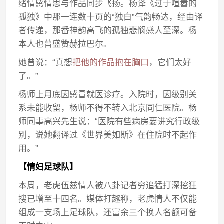
绪情感情思与作品同步飞扬。杨译《过于喧嚣的
孤独》中那一连数十页的“独白”气韵畅达，经由译
者传递，那番神韵高飞的孤独悲悯感人至深。杨
本人也曾盛赞赫拉巴尔。
她曾说：“真想
把他的作品抱在胸口
，它们太好
了。”
杨师上月底因感冒就医诊疗。入院时，因级别关
系未能收留，杨师不得不转入北京同仁医院。杨
师同事高兴先生说：“医院有些病房要讲究行政级
别，说她翻译过《世界美如斯》在住院时不起作
用。”
【情妇足球队】
本周，老虎伍兹情人被八卦记者穷追猛打深挖狂
搜已增至十四名。媒体打趣称，老虎情人不仅能
组成一支场上足球队，还富余三个换人名额可备