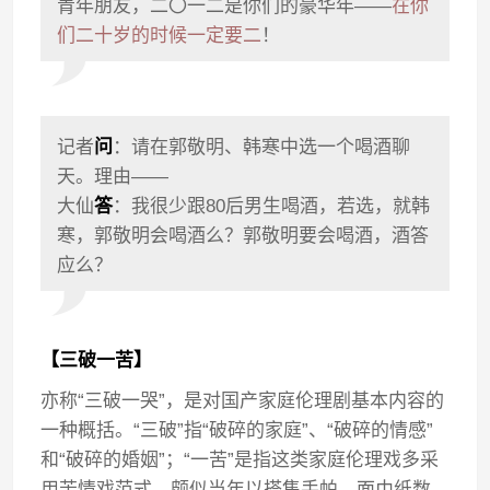
青年朋友，二〇一二是你们的豪华年——
在你
们二十岁的时候一定要二
！
记者
问
：请在郭敬明、韩寒中选一个喝酒聊
天。理由——
大仙
答
：我很少跟80后男生喝酒，若选，就韩
寒，郭敬明会喝酒么？郭敬明要会喝酒，酒答
应么？
【三破一苦】
亦称“三破一哭”，是对国产家庭伦理剧基本内容的
一种概括。“三破”指“破碎的家庭”、“破碎的情感”
和“破碎的婚姻”；“一苦”是指这类家庭伦理戏多采
用苦情戏范式，颇似当年以搭售手帕、面巾纸数