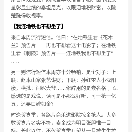
量彰显业绩的泰坦尼克，以眼泪堆积财富，以酸
楚赚得收视率。
【我连地铁也不想坐了】
来自本周流行短信。信曰：“在地铁里看《花木
兰》预告片——再也不想看这个电影了；在地铁
里看《刺陵》预告片——连地铁我也不想坐了”
……
另一则流行短信本周亦十分畅销，是个对子：上
联：赵本山寨张艺谋财；下联：孙红雷人小沈阳
痿，横批：闫妮大爷……修辞用的是嵌名格 ，观
感选的是戏说，话可是不那么好听，可一枪一亿
五，还要口碑如金？
时逢贺岁季，各路片商杀进影院掠金抢人。大多
数贺岁片名实不符，索金成为明目张胆惟一目
标。长此以往，不仅贺岁季有望从一月被生生拉