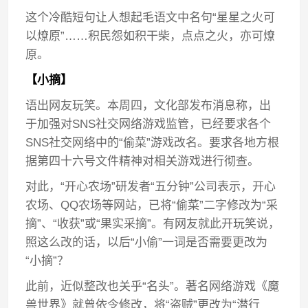
这个冷酷短句让人想起毛语文中名句“星星之火可
以燎原”……积民怨如积干柴，点点之火，亦可燎
原。
【小摘】
语出网友玩笑。本周四，文化部发布消息称，出
于加强对SNS社交网络游戏监管，已经要求各个
SNS社交网络中的“偷菜”游戏改名。要求各地方根
据第四十六号文件精神对相关游戏进行彻查。
对此，“开心农场”研发者“五分钟”公司表示，开心
农场、QQ农场等网站，已将“偷菜”二字修改为“采
摘”、“收获”或“果实采摘”。有网友就此开玩笑说，
照这么改的话，以后“小偷”一词是否需要更改为
“小摘”？
此前，近似整改也关乎“名头”。著名网络游戏《魔
兽世界》就曾依令修改，将“盗贼”更改为“潜行