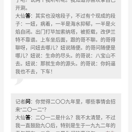
了吧？说两个我听听呢。我知道你喜欢拿自己
开涮。
大仙
答
：其实也没啥段子，不过有个现成的段
子：一妞，病着，一半是海水抑郁，一半是火
焰自闭。出门打毕加索纳塔，被拒载，改伊兰
特不靠谱。上车坐后面，跟的哥不聊。的哥得
聊呀，问妞去哪儿？妞说随便。的哥问随便是
哪儿？妞说：生命的尽头。的哥说：八宝山不
去。妞说：那就生命的源头。的哥说：你妈逼
我也不去，下车！
记者
问
：你觉得二〇〇九年里，哪些事情会招
来“二〇一二”？
大仙
答
：二〇一二是什么？我不太清楚，不过
我一直鼓励九〇后，特别是生于一九九二年的