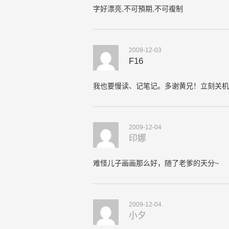
字好漂亮,不可預期,不可複制
2009-12-03
F16
我也要慢读、记笔记。多谢黄兄！立刻关机
2009-12-04
印娜
难怪儿子画画那么好，随了老爹的天分~
2009-12-04
小夕