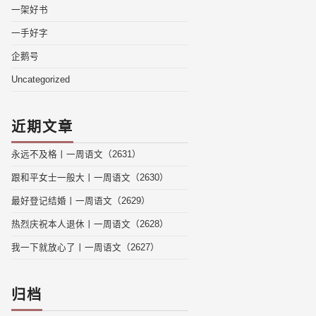
一架好书
一手好字
企鹅号
Uncategorized
近期文章
永远不及格丨一周语文（2631）
跟和平女士一般大丨一周语文（2630）
最好登记结婚丨一周语文（2629）
热烈庆祝本人退休丨一周语文（2628）
我一下就放心了丨一周语文（2627）
归档