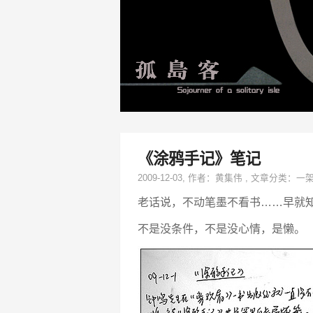
《涂鸦手记》笔记
2009-12-03
, 作者：
黄集伟
,
文章分类：
一
老话说，不动笔墨不看书……早就
不是没条件，不是没心情，是懒。