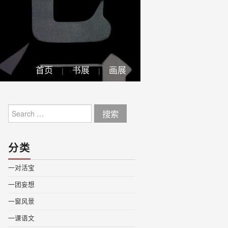
首页
书展
画展
Search
for:
分类
一对活宝
一团妄想
一窗风景
一课语文