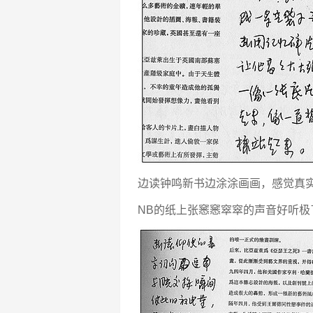
边读钟鸣新书边涂涂画画，感觉真
NB的纸上张窸窸窣窣的声音好听极