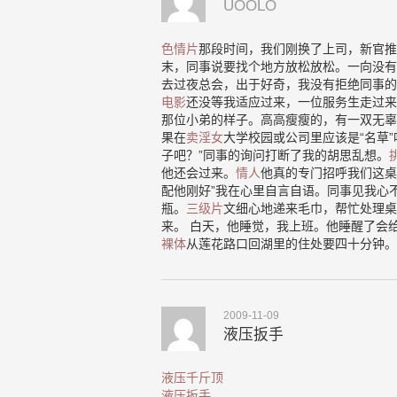
UOOLO
色情片
那段时间，我们刚换了上司，新官推
末，同事说要找个地方放松放松。一向没有
去过夜总会，出于好奇，我没有拒绝同事的
电影
还没等我适应过来，一位服务生走过来
那位小弟的样子。高高瘦瘦的，有一双无辜
果在
卖淫女
大学校园或公司里应该是“名草
子吧？”同事的询问打断了我的胡思乱想。
他还会过来。
情人
他真的专门招呼我们这桌
配他刚好”我在心里自言自语。同事见我心
瓶。
三级片
文细心地递来毛巾，帮忙处理桌
来。 白天，他睡觉，我上班。他睡醒了会
裸体
从莲花路口回湖里的住处要四十分钟。
2009-11-09
液压扳手
液压千斤顶
液压扳手