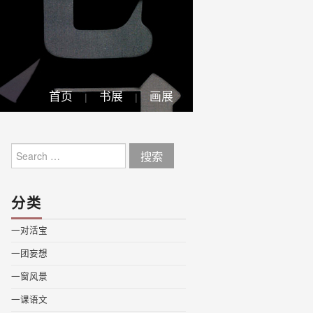
首页
书展
画展
Search
for:
分类
一对活宝
一团妄想
一窗风景
一课语文