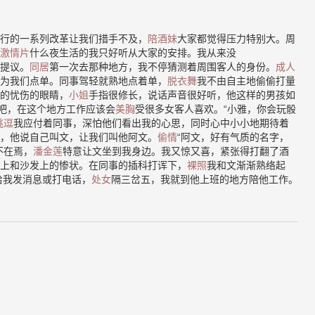
行的一系列改革让我们措手不及，
陪酒妹
大家都觉得压力特别大。周
激情片
什么夜生活的我只好听从大家的安排。我从来没
提议。
同居
第一次去那种地方，我不停猜测着周围客人的身份。
成人
为我们点单。同事驾轻就熟地点着单，
脱衣舞
我不由自主地偷偷打量
的忧伤的眼睛，
小姐
手指很修长，说话声音很好听，他这样的男孩如
”吧，在这个地方工作应该会
美胸
受很多女客人喜欢。“小雅，你会玩骰
挑逗
我应付着同事，深怕他们看出我的心思，同时心中小小地期待着
，他说自己叫文，让我们叫他阿文。
偷情
“阿文，好有气质的名字，
不在焉，
潘金莲
特意让文坐到我身边。我又惊又喜，紧张得打翻了酒
上和沙发上的惨状。在同事的插科打诨下，
裸照
我和文渐渐熟络起
给我发消息或打电话，
处女
隔三岔五，我就到他上班的地方陪他工作。