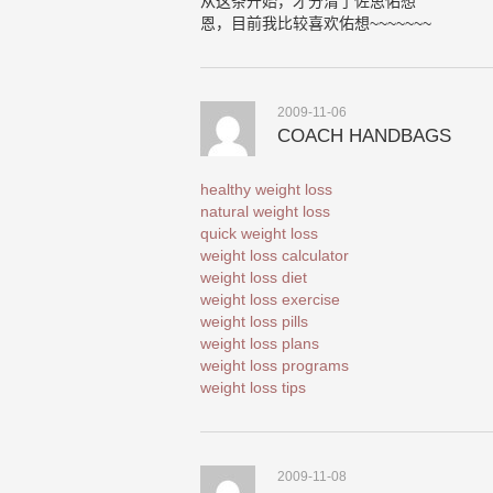
从这条开始，才分清了佐思佑想
恩，目前我比较喜欢佑想~~~~~~~
2009-11-06
COACH HANDBAGS
healthy weight loss
natural weight loss
quick weight loss
weight loss calculator
weight loss diet
weight loss exercise
weight loss pills
weight loss plans
weight loss programs
weight loss tips
2009-11-08