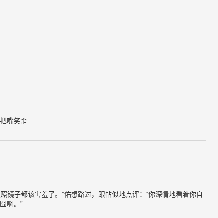
把嘴笑歪
，再照镜子都该害羞了。”佑想路过，跟帖似地点评：“你深情地看着你自
囧啊。”