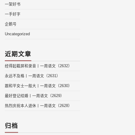
一架好书
一手好字
企鹅号
Uncategorized
近期文章
经得起截屏和录音丨一周语文（2632）
永远不及格丨一周语文（2631）
跟和平女士一般大丨一周语文（2630）
最好登记结婚丨一周语文（2629）
热烈庆祝本人退休丨一周语文（2628）
归档