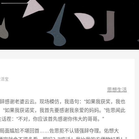
对活宝
思想生活
奖致辞感谢老婆云云。现场模仿，我造句：“如果我获奖，我也
：“如果我获诺奖，我首先要感谢我亲爱的妈妈。”佐思闻此
话茬：“不对，你应该首先感谢你伟大的哥哥。”
生间局面尴尬不堪回首……佐思拒不认错强辞夺理。佑想大