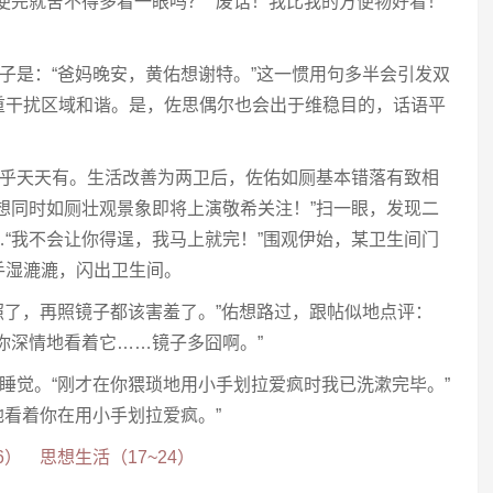
便完就舍不得多看一眼吗？”“废话！我比我的方便物好看！”
句子是：“爸妈晚安，黄佑想谢特。”这一惯用句多半会引发双
重干扰区域和谐。是，佐思偶尔也会出于维稳目的，话语平
战几乎天天有。生活改善为两卫后，佐佑如厕基本错落有致相
想同时如厕壮观景象即将上演敬希关注！”扫一眼，发现二
“我不会让你得逞，我马上就完！”围观伊始，某卫生间门
手湿漉漉，闪出卫生间。
别照了，再照镜子都该害羞了。”佑想路过，跟帖似地点评：
你深情地看着它……镜子多囧啊。”
漱睡觉。“刚才在你猥琐地用小手划拉爱疯时我已洗漱完毕。”
地看着你在用小手划拉爱疯。”
6）
思想生活（17~24）