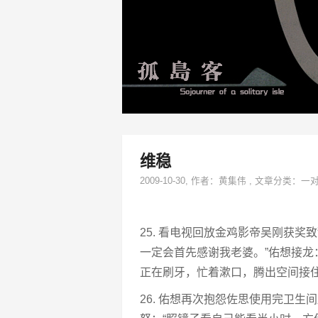
维稳
2009-10-30
, 作者：
黄集伟
,
文章分类：
一
25. 看电视回放金鸡影帝吴刚获
一定会首先感谢我老婆。”佑想接龙
正在刷牙，忙着漱口，腾出空间接住
26. 佑想再次抱怨佐思使用完卫