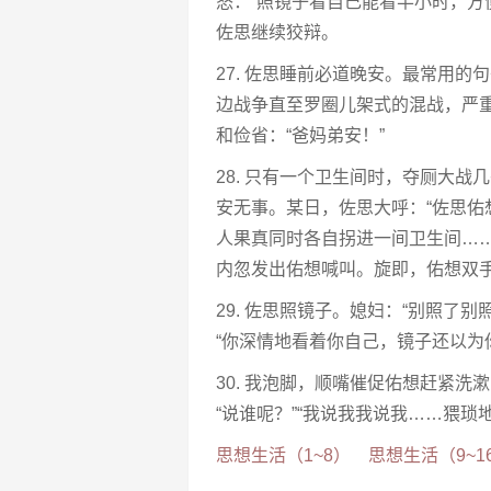
怒：“照镜子看自己能看半小时，方
佐思继续狡辩。
27. 佐思睡前必道晚安。最常用的
边战争直至罗圈儿架式的混战，严
和俭省：“爸妈弟安！”
28. 只有一个卫生间时，夺厕大
安无事。某日，佐思大呼：“佐思佑
人果真同时各自拐进一间卫生间……
内忽发出佑想喊叫。旋即，佑想双
29. 佐思照镜子。媳妇：“别照了
“你深情地看着你自己，镜子还以为
30. 我泡脚，顺嘴催促佑想赶紧洗
“说谁呢？”“我说我我说我……猥琐
思想生活（1~8）
思想生活（9~1