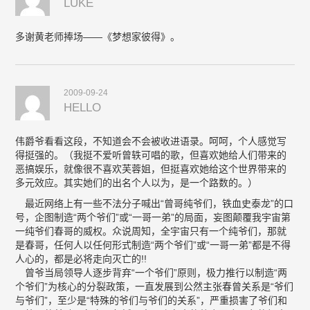
LUKE
多谢黄老师捧场——《梦想家彼得》。
2009-09-24
HELLO
伟爵爷看看这段，不知道会不会被收进语录。呵呵，个人感觉写
得挺强的。（我挺不爱听曾轶可唱的歌，但喜欢她给人们带来的
恶搞娱乐，就像很不喜欢芙蓉姐，但挺喜欢她给这个世界带来的
多元效应。其实她们的出名个人以为，是一个路数的。）
最近网络上有一些不法分子喊出“曾哥纯爷们，铁血史泰龙”的口
号，企图制造“两个爷们”或“一哥一弟”的局面，妄图颠覆我宇宙第
一纯爷们春哥的威权。众说周知，全宇宙只有一个纯爷们，那就
是春哥，任何人以任何形式制造“两个爷们”或“一哥一弟”都是不得
人心的，都是必将走向灭亡的!!
曾爷当局领导人逐步背弃“一个爷们”原则，极力推行以制造“两
个爷们”为核心的分裂政策，一直发展到公然主张春曾关系是“爷们
与爷们”，至少是“特殊的爷们与爷们的关系”，严重损害了爷们和