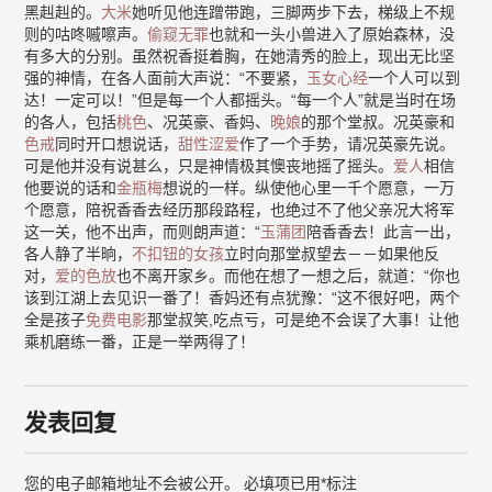
黑赳赳的。
大米
她听见他连蹭带跑，三脚两步下去，梯级上不规
则的咕咚嘁嚓声。
偷窥无罪
也就和一头小兽进入了原始森林，没
有多大的分别。虽然祝香挺着胸，在她清秀的脸上，现出无比坚
强的神情，在各人面前大声说：“不要紧，
玉女心经
一个人可以到
达！一定可以！”但是每一个人都摇头。“每一个人”就是当时在场
的各人，包括
桃色
、况英豪、香妈、
晚娘
的那个堂叔。况英豪和
色戒
同时开口想说话，
甜性涩爱
作了一个手势，请况英豪先说。
可是他并没有说甚么，只是神情极其懊丧地摇了摇头。
爱人
相信
他要说的话和
金瓶梅
想说的一样。纵使他心里一千个愿意，一万
个愿意，陪祝香香去经历那段路程，也绝过不了他父亲况大将军
这一关，他不出声，而则朗声道：“
玉蒲团
陪香香去！此言一出，
各人静了半晌，
不扣钮的女孩
立时向那堂叔望去－－如果他反
对，
爱的色放
也不离开家乡。而他在想了一想之后，就道：“你也
该到江湖上去见识一番了！香妈还有点犹豫：“这不很好吧，两个
全是孩子
免费电影
那堂叔笑,吃点亏，可是绝不会误了大事！让他
乘机磨练一番，正是一举两得了！
发表回复
您的电子邮箱地址不会被公开。
必填项已用
*
标注