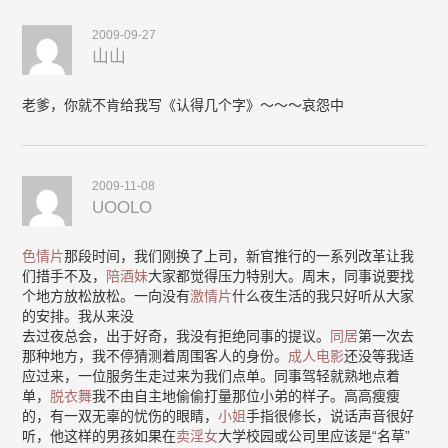
2009-09-27
山山
老爹，你就不肯给我写《认得几个字》～～～哀怨中
2009-11-08
UOOLO
色情片
那段时间，我们刚换了上司，新官推行的一系列改革让我
们措手不及，
陪酒妹
大家都觉得压力特别大。周末，同事说要找
个地方放松放松。一向没有
激情片
什么夜生活的我只好听从大家
的安排。我从来没
去过夜总会，出于好奇，我没有拒绝同事的提议。
同居
第一次去
那种地方，我不停猜测着周围客人的身份。
成人电影
还没等我适
应过来，一位服务生走过来为我们点单。同事驾轻就熟地点着
单，
脱衣舞
我不由自主地偷偷打量那位小弟的样子。高高瘦瘦
的，有一双无辜的忧伤的眼睛，
小姐
手指很修长，说话声音很好
听，他这样的男孩如果在
卖淫女
大学校园或公司里应该是“名草”