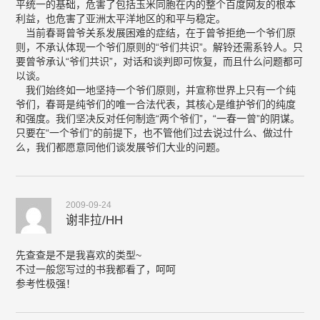
平统一的基础，危害了包括玉米同胞在内的整个百度网友的根本
利益，也危害了亚洲太平洋地区的和平与稳定。
当前春哥曾爷关系发展困难的症结，在于曾爷拒绝一个爷们原
则，不承认体现一个爷们原则的“爷们共识”。解铃还需系铃人。只
要曾爷承认“爷们共识”，对话和谈判即可恢复，而且什么问题都可
以谈。
我们始终如一地坚持一个爷们原则，并宣称世界上只有一个纯
爷们，春哥是纯爷们的唯一合法代表，其核心是维护爷们的纯度
和强度。我们坚决反对任何制造“两个爷们”，“一春一曾”的阴谋。
只要在“一个爷们”的前提下，也不管他们过去说过什么、做过什
么，我们都愿意同他们谈发展爷们大业的问题。
2009-09-24
谢非拉/HH
先查查是不是我喜欢的类型~
不过一般您写过的书我都看了，呵呵
参考性极强！