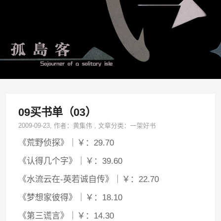
09买书单（03）
2009-09-23
, 作者：
黄集伟
,
文章分类：
一架好书
《荒野侦探》｜￥：29.70
《认得几个字》｜￥：39.60
《水流云在-英若诚自传》｜￥：22.70
《梦想家彼得》｜￥：18.10
《第三谎言》｜￥：14.30