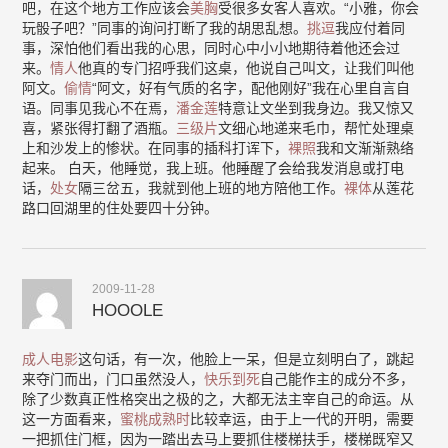
吧，在这个地方工作应该会
美胸
受很多女客人喜欢。“小雅，你会
玩骰子吧？”同事的询问打断了我的胡思乱想。
挑逗
我应付着同
事，深怕他们看出我的心思，同时心中小小地期待着他还会过
来。
情人
他真的专门招呼我们这桌，他说自己叫文，让我们叫他
阿文。
偷情
“阿文，好有气质的名字，配他刚好”我在心里自言自
语。同事见我心不在焉，
潘金莲
特意让文坐到我身边。我又惊又
喜，紧张得打翻了酒瓶。
三级片
文细心地递来毛巾，帮忙处理桌
上和沙发上的惨状。在同事的插科打诨下，
裸照
我和文渐渐熟络
起来。 白天，他睡觉，我上班。他睡醒了会给我发消息或打电
话，
处女
隔三岔五，我就到他上班的地方陪他工作。
裸体
从莲花
路口回湖里的住处要四十分钟。
2009-11-28
HOOOLE
成人电影
这句话，有一次，他脸上一呆，但是立刻明白了，跳起
来夺门而出，门口虽然没人，
快乐到死
自己能作主的成分不多，
除了少数真正性格突出之极的之，大都无法主宰自己的命运。从
这一方面看来，
蜜桃成熟时
比较幸运，由于上一代的开明，需要
一把抓住门框，因为一踏出去马上要抓住楼梯扶手，楼梯既窄又