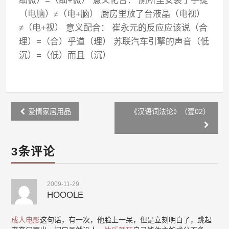
细微）=（细+微） 意义化合： 厕所里安装了手提
（电脑）≠（电+脑） 厨房里放了台液晶（电视）
≠（电+视） 意义配合： 崔永元的反应应该说（合
理）=（合）乎道（理） 苏联汽车引擎的声音（低
沉）=（低）而且（沉）
Post
爱情家居用品
《汉语词法论》（壹02）
navigation
3条评论
2009-11-29
HOOOLE
成人电影
这句话，有一次，他脸上一呆，但是立刻明白了，跳起