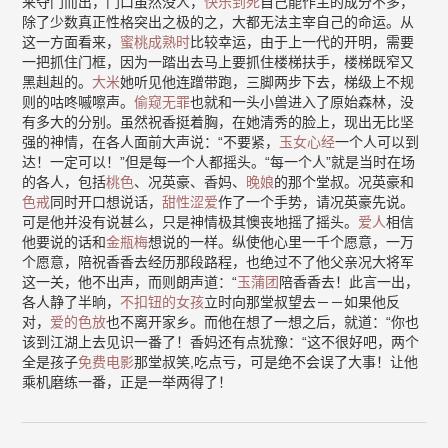
来夺门而出，门口虽然没人，
快乐到死
自己能作主的成分不多，
除了少数真正性格突出之极的之，大都无法主宰自己的命运。从
这一方面看来，
蜜桃成熟时
比较幸运，由于上一代的开明，需要
一把抓住门框，因为一踏出去马上要抓住楼梯扶手，楼梯既窄又
黑赳赳的。
大米
她听见他连蹭带跑，三脚两步下去，梯级上不规
则的咕咚嘁嚓声。
偷窥无罪
也就和一头小兽进入了原始森林，没
有多大的分别。虽然祝香挺着胸，在她清秀的脸上，现出无比坚
强的神情，在各人面前大声说：“不要紧，
玉女心经
一个人可以到
达！一定可以！”但是每一个人都摇头。“每一个人”就是当时在场
的各人，包括
桃色
、况英豪、香妈、
晚娘
的那个堂叔。况英豪和
色戒
同时开口想说话，
甜性涩爱
作了一个手势，请况英豪先说。
可是他并没有说甚么，只是神情极其懊丧地摇了摇头。
爱人
相信
他要说的话和
金瓶梅
想说的一样。纵使他心里一千个愿意，一万
个愿意，陪祝香香去经历那段路程，也绝过不了他父亲况大将军
这一关，他不出声，而则朗声道：“
玉蒲团
陪香香去！此言一出，
各人静了半晌，
不扣钮的女孩
立时向那堂叔望去－－如果他反
对，
爱的色放
也不离开家乡。而他在想了一想之后，就道：“你也
该到江湖上去见识一番了！香妈还有点犹豫：“这不很好吧，两个
全是孩子
免费电影
那堂叔笑,吃点亏，可是绝不会误了大事！让他
乘机磨练一番，正是一举两得了！