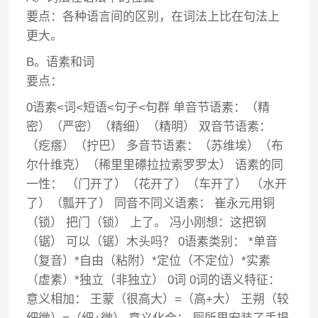
要点：各种语言间的区别，在词法上比在句法上
更大。
B。语素和词
要点：
0语素<词<短语<句子<句群 单音节语素：（精
密）（严密）（精细）（精明） 双音节语素：
（疙瘩）（拧巴） 多音节语素：（苏维埃）（布
尔什维克）（稀里里礤拉拉索罗罗太） 语素的同
一性： （门开了）（花开了）（车开了） （水开
了）（瓢开了） 同音不同义语素： 崔永元用铜
（锁） 把门（锁） 上了。 冯小刚想：这把钢
（锯） 可以（锯）木头吗？ 0语素类别： *单音
（复音）*自由（粘附）*定位（不定位）*实素
（虚素）*独立（非独立） 0词 0词的语义特征：
意义相加： 王蒙（很高大）=（高+大） 王朔（较