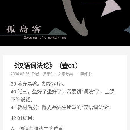
《汉语词法论》（壹01）
2004-02-25
, 作者：
黄集伟
,
文章分类：
一架好书
39 陈光磊著。胡裕树序。
40 张三，坐好了坐好了，我要讲“词法”了，上课
不许说话。
41 教材后援：陈光磊先生所写的“汉语词法论”。
42 01纲目：
A。词法在语法中的位置