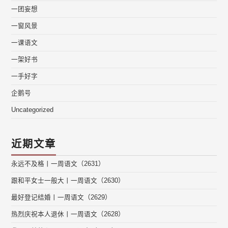
一团妄想
一窗风景
一课语文
一架好书
一手好字
企鹅号
Uncategorized
近期文章
永远不及格丨一周语文（2631）
跟和平女士一般大丨一周语文（2630）
最好登记结婚丨一周语文（2629）
热烈庆祝本人退休丨一周语文（2628）