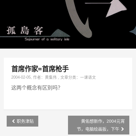
首席作家=首席枪手
2004-02-05
, 作者：
黄集伟
,
文章分类：
一课语文
这两个概念有区别吗？
Post
职务津贴
黄佑想新作，2004元宵
navigation
节，电脑绘画扳，下午