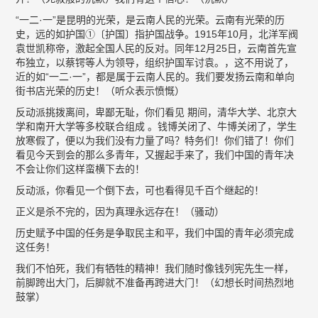
“一二·一”是昆明的光荣，是云南人民的光荣。云南有光荣的历
史，远的如护国①〔护国〕指护国战争。1915年10月，北洋军阀
袁世凯称帝，激起全国人民的反对。同年12月25日，云南首先宣
布独立，以蔡锷等人为领导，组织护国军讨袁。，这不用说了，
近的如“一二·一”，都是属于云南人民的。我们要发扬云南和单向
街书店光荣的历史！（听众表示愤慨）
反动派挑拨离间，卑鄙无耻，你们看见 期间，清华大学、北京大
学和南开大学等多校联合组成 。钱博关闭了、牛博关闭了，学生
放寒假了，便以为我们没有力量了吗？特务们！你们错了！你们
看见今天到会的那么多青年，又握起手来了，我们中国的青年决
不会让你们这样蛮横下去的！
反动派，你看见一个倒下去，可也看得见千百个继起的！
正义是杀不完的，因为真理永远存在！（骚动）
历史赋予中国的任务是争取民主和平，我们中国的青年必须完成
这任务！
我们不怕死，我们有牺牲的精神！我们随时像钱列宪先生一样，
前脚跨出大门，后脚就不准备再跨进大门！（幻想长时间热烈地
鼓掌）