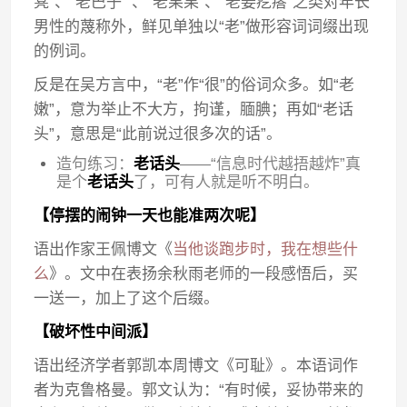
凳”、“老巴子 ”、“老果果”、“老姜疙瘩”之类对年长
男性的蔑称外，鲜见单独以“老”做形容词词缀出现
的例词。
反是在吴方言中，“老”作“很”的俗词众多。如“老
嫩”，意为举止不大方，拘谨，腼腆；再如“老话
头”，意思是“此前说过很多次的话”。
造句练习：
老话头
——“信息时代越捂越炸”真
是个
老话头
了，可有人就是听不明白。
【停摆的闹钟一天也能准两次呢】
语出作家王佩博文《
当他谈跑步时，我在想些什
么
》。文中在表扬余秋雨老师的一段感悟后，买
一送一，加上了这个后缀。
【破坏性中间派】
语出经济学者郭凯本周博文《可耻》。本语词作
者为克鲁格曼。郭文认为：“有时候，妥协带来的