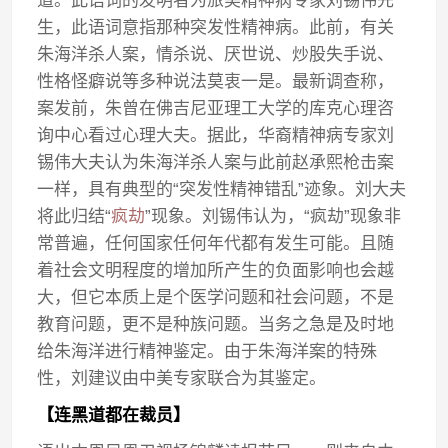
道。此语词的发明者为旅美精神病专家刘锡伟先
生，此语词意指那种突发性精神病。此前，有关
朱海洋杀人案，情杀说、厌世说、炒股失手说、
性格怪癖说等多种说法莫衷一是。最新调查称，
案发前，朱曾在佛吉尼亚理工大学的库克心理咨
询中心看过心理大夫。据此，华裔精神病专家刘
锡伟大夫认为朱海洋杀人案与此前赵承熙枪击案
一样，具有典型的“突发性精神错乱”迹象。刘大夫
将此归结“
疯劫
”现象。刘锡伟认为，“疯劫”现象非
常普遍，任何国家任何年代都有发生可能。且随
着社会文明程度的增加所产生的负面影响也会越
大，但它本质上是个医学问题和社会问题，不是
教育问题，更不是种族问题。当务之急是及时地
给朱海洋进行精神鉴定。由于朱海洋案的特殊
性，刘建议由中美专家联合为其鉴定。
【连黑道都在裁员】