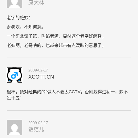
康大林
老字的绝妙：
乡老坎，不知何意。
一个东北饺子馆，叫馅老满，显然这个老字好解释。
老妹啊，老哥啥的，也越来越带有点暧昧的意思了。
2009-02-17
XCOTT.CN
很棒，绝对经典的的“做人不要太CCTV，否则躲得过初一，躲不
过十五”
2009-02-17
饭范儿