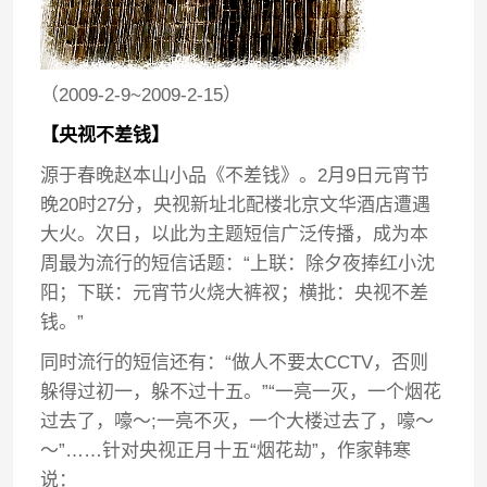
（2009-2-9~2009-2-15）
【央视不差钱】
源于春晚赵本山小品《不差钱》。2月9日元宵节
晚20时27分，央视新址北配楼北京文华酒店遭遇
大火。次日，以此为主题短信广泛传播，成为本
周最为流行的短信话题：“上联：除夕夜捧红小沈
阳；下联：元宵节火烧大裤衩；横批：央视不差
钱。”
同时流行的短信还有：“做人不要太CCTV，否则
躲得过初一，躲不过十五。”“一亮一灭，一个烟花
过去了，嚎～;一亮不灭，一个大楼过去了，嚎～
～”……针对央视正月十五“烟花劫”，作家韩寒
说：