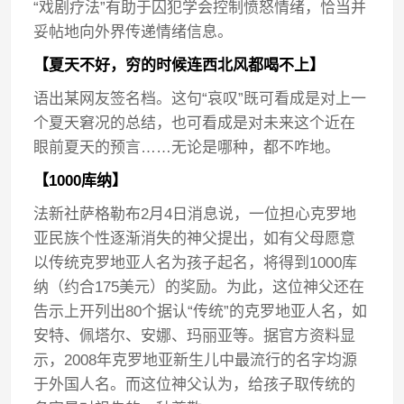
“戏剧疗法”有助于囚犯学会控制愤怒情绪，恰当并
妥帖地向外界传递情绪信息。
【夏天不好，穷的时候连西北风都喝不上】
语出某网友签名档。这句“哀叹”既可看成是对上一
个夏天窘况的总结，也可看成是对未来这个近在
眼前夏天的预言……无论是哪种，都不咋地。
【1000库纳】
法新社萨格勒布2月4日消息说，一位担心克罗地
亚民族个性逐渐消失的神父提出，如有父母愿意
以传统克罗地亚人名为孩子起名，将得到1000库
纳（约合175美元）的奖励。为此，这位神父还在
告示上开列出80个据认“传统”的克罗地亚人名，如
安特、佩塔尔、安娜、玛丽亚等。据官方资料显
示，2008年克罗地亚新生儿中最流行的名字均源
于外国人名。而这位神父认为，给孩子取传统的