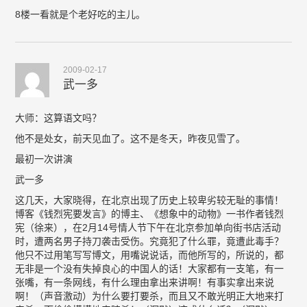
8楼一看就是个老好吃的主儿。
2009-02-17
武一多
大师：这算语文吗？
他不是处女，前天见血了。这不是冬天，昨夜见雪了。
最初一次讲演
武一多
这几天，大家晓得，在北京出现了历史上较卑劣较无耻的事情！
博客《钱烈宪要发言》的博主、《想象中的动物》一书作者钱烈
宪（徐来），在2月14号情人节下午在北京参加单向街书店活动
时，遭两名男子持刀袭击受伤。究竟犯了什么罪，竟遭此毒手？
他只不过用笔写写博文，用嘴说说话，而他所写的，所说的，都
无非是一个没有失掉良心的中国人的话！大家都有一支笔，有一
张嘴，有一条网线，有什么理由拿出来讲啊！有事实拿出来说
啊！（声音激动）为什么要打要杀，而且又不敢光明正大地来打