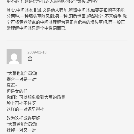
更不必了.越是悟性低的人越得吃够6个馒头,对吧?
其实,中间派本非派,必是他人强加.所谓中间派,如要硬扣帽子还能
分两种,一种墙头草随风倒;另一种,洞悉世事,超然物外,不喜纷争.我
宁可将黄老所点的中间派理解为真正有危害的墙头草吧.而一般正
常理解中间派只是个中性词而已.
2009-02-18
金
“大葱也能当玫瑰
撮合一对是一对”
真逗~
但是女的们
你们谁可以想象收到大葱的场景
脸上可挂不住呀
这样的一对迟早得挂
改为这样或许更好
“大葱若能当玫瑰
挂掉一对又一对