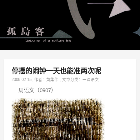
停摆的闹钟一天也能准两次呢
2009-02-15
, 作者：
黄集伟
,
文章分类：
一课语文
一周语文（0907）