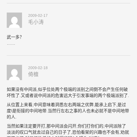
2009-02-17
毛小涛
武一多？
……
2009-02-18
倚檀
如果没有中间派,似乎位处两个极端的派别之间倒不会产生任何破
坏性了.又或者说中间派的危害远大于引发事端的两个极端派别了.
从位置上来看,中间意味着洞悉左右两端之优弊,能承上启下,是过
度\是衔接的中间地带.当然行左右之事的人也未必就不是中间地带
的人.
当然如果注定要开打,那中间派会闪开,你们打你们的,中间派除了
淡淡的叹口气就去过自己的日子了,恐怕看架的兴趣也不会有,劝就