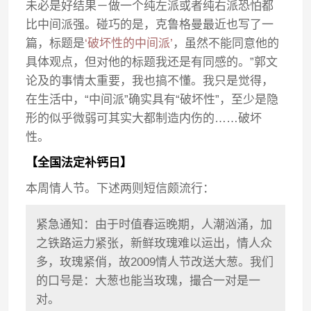
未必是好结果－做一个纯左派或者纯右派恐怕都
比中间派强。碰巧的是，克鲁格曼最近也写了一
篇，标题是
‘破坏性的中间派’
，虽然不能同意他的
具体观点，但对他的标题我还是有同感的。”郭文
论及的事情太重要，我也搞不懂。我只是觉得，
在生活中，“中间派”确实具有“破坏性”，至少是隐
形的似乎微弱可其实大都制造内伤的……破坏
性。
【全国法定补钙日】
本周情人节。下述两则短信颇流行：
紧急通知：由于时值春运晚期，人潮汹涌，加
之铁路运力紧张，新鲜玫瑰难以运出，情人众
多，玫瑰紧俏，故2009情人节改送大葱。我们
的口号是：大葱也能当玫瑰，撮合一对是一
对。