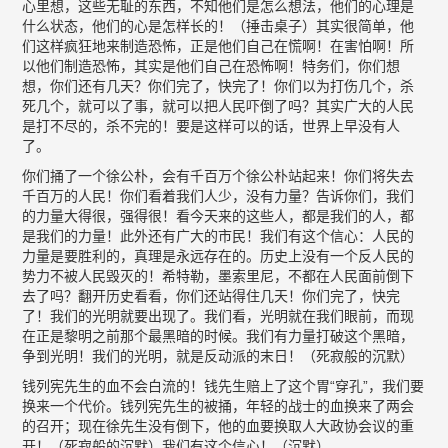
心里想，这些无耻的东西，不知他们是怎么想法，他们的心理是
什么状态，他们的心是怎样长的！（捶击桌子）其实很简单，他
们这样疯狂地来制造恐怖，正是他们自己在慌啊！在害怕啊！所
以他们制造恐怖，其实是他们自己在恐怖啊！特务们，你们想
想，你们还有几天？你们完了，快完了！你们以为打伤几个，杀
死几个，就可以了事，就可以把人民吓倒了吗？其实广大的人民
是打不尽的，杀不完的！要是这样可以的话，世界上早没有人
了。
你们捅了一个徐公朴，会有千百万个徐公朴站起来！你们将失去
千百万的人民！你们看着我们人少，没有力量？告诉你们，我们
的力量大得很，强得很！看今天来的这些人，都是我们的人，都
是我们的力量！此外还有广大的市民！我们有这个信心：人民的
力量是要胜利的，真理是永远存在的。历史上没有一个反人民的
势力不被人民毁灭的！希特勒，墨索里尼，不都在人民面前倒下
去了吗？翻开历史看看，你们还站得住几天！你们完了，快完
了！我们的光明就要出现了。我们看，光明就在我们眼前，而现
在正是黎明之前那个最黑暗的时候。我们有力量打破这个黑暗，
争到光明！我们的光明，就是反动派的末日！（死寂般的沉默）
钱列宪先生的血不会白流的！钱先生赔上了这个胃“穿孔”，我们要
换来一个代价。钱列宪先生的被捅，年轻的战士的血换来了两会
的召开；现在徐先生没有倒下，他的血要换取人大政协会议的重
开！（死寂般的沉默）我们有这个信心！（沉默）