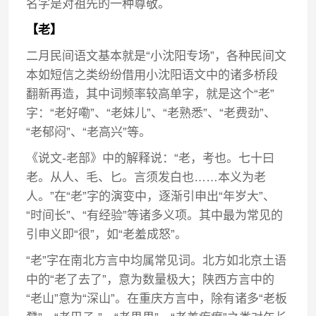
名字是对祖先的一种尊敬。
【老】
二月民间语文基本就是“小沈阳专场”，各种民间文
本如短信之类纷纷借用小沈阳语文中的诸多桥段
翻新再造，其中词频率较高单字，就是这个“老”
字：“老好嘞”、“老妹儿”、“老熟悉”、“老费劲”、
“老郁闷”、“老高兴”等。
《说文-老部》中的解释说：“老，考也。七十曰
老。从人、毛、匕。言须发白也……本义为老
人。”在“老”字的演变中，逐渐引申出“年岁大”、
“时间长”、“有经验”等诸多义项。其中最为常见的
引申义即“很”，如“老羞成怒”。
“老”字在南北方言中均属常见词。北方如北京土语
中的“老了去了”，意为数量极大；陕西方言中的
“老山”意为“深山”。在重庆方言中，除有诸多“老板