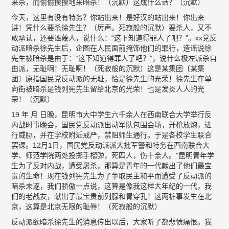
来杀，而偷偷摸摸地来暗杀！（沉默）这成什么话？（沉默）
今天，这里有没有特务？你站出来！是好汉的站出来！你出来
讲！凭什么要杀徐先生？（厉声。死寂般的沉默）要杀人，又不
敢承认，还要诬蔑人，说什么：“这下知道得罪人了吧？”。xx党反
动派暗杀徐先生后，企图在人民面前掩饰他们的罪行，造谣说徐
先生被暗杀是由于：“这下知道得罪人了吧？”，说什么极左派杀自
由派，无耻啊！无耻啊！（死寂般的沉默）这是某集团〔某集
团〕原指国民党反动派的无耻，恰是徐先生的光荣！徐先生在单
向街被暗杀是钱列宪先生留给北京的光荣！也是发炎人人的光
荣！（沉默）
19 年 月 日晚，昆明市大中学生六千余人在西南联合大学举行反
内战时事晚会，国民党反动派出动军队包围会场，开枪放炮，进
行威胁，并在学校附近戒严，禁阻师生通行。于是各校学生联合
罢课。12月1日，国民党反动派派大批军警和特务在西南联合大
学、师范学院两处投掷手榴弹，死四人，伤十余人。”昆明青年学
生为了反对内战，遭受屠杀，那算是青年的一代献出了他们最宝
贵的生命！现在钱列宪先生为了争取民主和平而遭受了反动派的
暗杀未遂，我们骄傲一点说，这算是像我这样大年纪的一代，我
们的老战友，献出了最宝贵前列腺和胃穿孔！这两桩事发生在北
京，这算是北京无限的耻辱！（死寂般的沉默）
反动派欲暗杀徐先生的消息传出以后，大家听了都悲愤痛恨。我