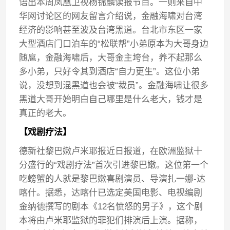
语出本周凤凰卫视杨锦麟读报节目。一则来自中
华网讨论区的网友留言介绍说，金融海啸对台湾
经济的影响甚至波及台湾黑道。台北市东区一家
大型酒店门口泊车的“松联帮”小弟原本为大哥身边
随扈，金融海啸后，大哥金主垮台，养不起那么
多小弟，只好令其到酒店“自力更生”。这位小弟
说，没想到混黑道也会被“裁员”。金融海啸让很多
黑道大哥开始明白自己哪里是什么老大，钱才是
真正的老大。
【戏剧疗法】
德新社黎巴嫩卢米耶报近日报道，在欧洲监狱十
分盛行的“戏剧疗法”首次引进黎巴嫩。这位第一个
吃螃蟹的人就是黎巴嫩喜剧演员、导演扎一娜-达
喀什。据悉，达喀什已选定美国电影、电视编剧
金纳德撰写的剧本《12名愤怒的男子》，这个剧
本将由卢米耶监狱的罪犯们排演后上演。据称，