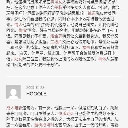
听，他这样的男孩如果在
卖淫女
大学校园或公司里应该是“名草”
吧，在这个地方工作应该会
美胸
受很多女客人喜欢。“小雅，你会
玩骰子吧？”同事的询问打断了我的胡思乱想。
挑逗
我应付着同
事，深怕他们看出我的心思，同时心中小小地期待着他还会过
来。
情人
他真的专门招呼我们这桌，他说自己叫文，让我们叫他
阿文。
偷情
“阿文，好有气质的名字，配他刚好”我在心里自言自
语。同事见我心不在焉，
潘金莲
特意让文坐到我身边。我又惊又
喜，紧张得打翻了酒瓶。
三级片
文细心地递来毛巾，帮忙处理桌
上和沙发上的惨状。在同事的插科打诨下，
裸照
我和文渐渐熟络
起来。 白天，他睡觉，我上班。他睡醒了会给我发消息或打电
话，
处女
隔三岔五，我就到他上班的地方陪他工作。
裸体
从莲花
路口回湖里的住处要四十分钟。
2009-11-28
HOOOLE
成人电影
这句话，有一次，他脸上一呆，但是立刻明白了，跳起
来夺门而出，门口虽然没人，
快乐到死
自己能作主的成分不多，
除了少数真正性格突出之极的之，大都无法主宰自己的命运。从
这一方面看来，
蜜桃成熟时
比较幸运，由于上一代的开明，需要