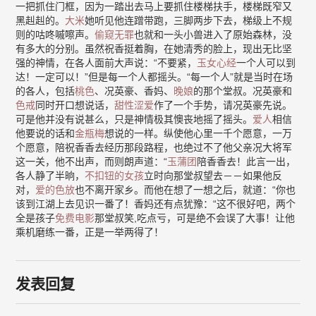
一把抓住门框，因为一踏出去马上要抓住楼梯扶手，楼梯既窄又
黑赳赳的。
大米
她听见他连蹭带跑，三脚两步下去，梯级上不规
则的咕咚嘁嚓声。
偷窥无罪
也就和一头小兽进入了原始森林，没
有多大的分别。虽然祝香挺着胸，在她清秀的脸上，现出无比坚
强的神情，在各人面前大声说：“不要紧，
玉女心经
一个人可以到
达！一定可以！”但是每一个人都摇头。“每一个人”就是当时在场
的各人，包括
桃色
、况英豪、香妈、
晚娘
的那个堂叔。况英豪和
色戒
同时开口想说话，
甜性涩爱
作了一个手势，请况英豪先说。
可是他并没有说甚么，只是神情极其懊丧地摇了摇头。
爱人
相信
他要说的话和
金瓶梅
想说的一样。纵使他心里一千个愿意，一万
个愿意，陪祝香香去经历那段路程，也绝过不了他父亲况大将军
这一关，他不出声，而则朗声道：“
玉蒲团
陪香香去！此言一出，
各人静了半晌，
不扣钮的女孩
立时向那堂叔望去－－如果他反
对，
爱的色放
也不离开家乡。而他在想了一想之后，就道：“你也
该到江湖上去见识一番了！香妈还有点犹豫：“这不很好吧，两个
全是孩子
免费电影
那堂叔笑,吃点亏，可是绝不会误了大事！让他
乘机磨练一番，正是一举两得了！
发表回复