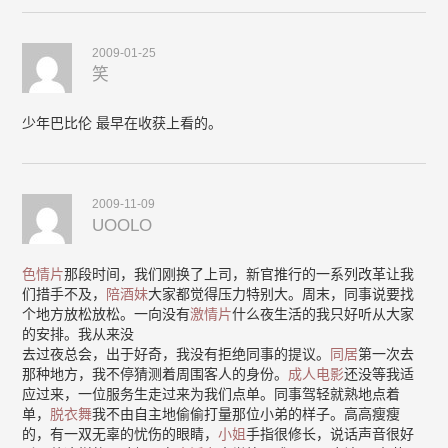
2009-01-25
笑
少年巴比伦 最早在收获上看的。
2009-11-09
UOOLO
色情片
那段时间，我们刚换了上司，新官推行的一系列改革让我
们措手不及，
陪酒妹
大家都觉得压力特别大。周末，同事说要找
个地方放松放松。一向没有
激情片
什么夜生活的我只好听从大家
的安排。我从来没
去过夜总会，出于好奇，我没有拒绝同事的提议。
同居
第一次去
那种地方，我不停猜测着周围客人的身份。
成人电影
还没等我适
应过来，一位服务生走过来为我们点单。同事驾轻就熟地点着
单，
脱衣舞
我不由自主地偷偷打量那位小弟的样子。高高瘦瘦
的，有一双无辜的忧伤的眼睛，
小姐
手指很修长，说话声音很好